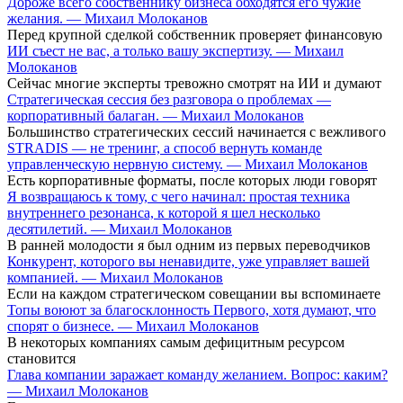
Дороже всего собственнику бизнеса обходятся его чужие
желания. — Михаил Молоканов
Перед крупной сделкой собственник проверяет финансовую
ИИ съест не вас, а только вашу экспертизу. — Михаил
Молоканов
Сейчас многие эксперты тревожно смотрят на ИИ и думают
Стратегическая сессия без разговора о проблемах —
корпоративный балаган. — Михаил Молоканов
Большинство стратегических сессий начинается с вежливого
STRADIS — не тренинг, а способ вернуть команде
управленческую нервную систему. — Михаил Молоканов
Есть корпоративные форматы, после которых люди говорят
Я возвращаюсь к тому, с чего начинал: простая техника
внутреннего резонанса, к которой я шел несколько
десятилетий. — Михаил Молоканов
В ранней молодости я был одним из первых переводчиков
Конкурент, которого вы ненавидите, уже управляет вашей
компанией. — Михаил Молоканов
Если на каждом стратегическом совещании вы вспоминаете
Топы воюют за благосклонность Первого, хотя думают, что
спорят о бизнесе. — Михаил Молоканов
В некоторых компаниях самым дефицитным ресурсом
становится
Глава компании заражает команду желанием. Вопрос: каким?
— Михаил Молоканов