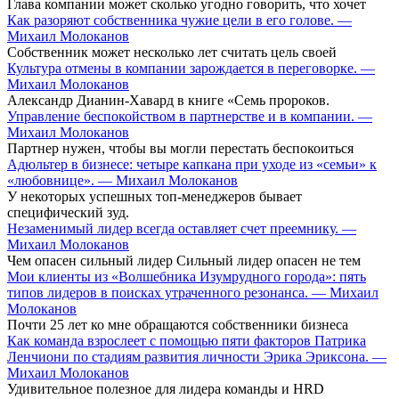
Глава компании может сколько угодно говорить, что хочет
Как разоряют собственника чужие цели в его голове. —
Михаил Молоканов
Собственник может несколько лет считать цель своей
Культура отмены в компании зарождается в переговорке. —
Михаил Молоканов
Александр Дианин-Хавард в книге «Семь пророков.
Управление беспокойством в партнерстве и в компании. —
Михаил Молоканов
Партнер нужен, чтобы вы могли перестать беспокоиться
Адюльтер в бизнесе: четыре капкана при уходе из «семьи» к
«любовнице». — Михаил Молоканов
У некоторых успешных топ-менеджеров бывает
специфический зуд.
Незаменимый лидер всегда оставляет счет преемнику. —
Михаил Молоканов
Чем опасен сильный лидер Сильный лидер опасен не тем
Мои клиенты из «Волшебника Изумрудного города»: пять
типов лидеров в поисках утраченного резонанса. — Михаил
Молоканов
Почти 25 лет ко мне обращаются собственники бизнеса
Как команда взрослеет с помощью пяти факторов Патрика
Ленчиони по стадиям развития личности Эрика Эриксона. —
Михаил Молоканов
Удивительное полезное для лидера команды и HRD