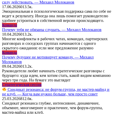
силу действовать. — Михаил Молоканов
17.06.2026
0
13.5к.
Эмоциональная и психологическая поддержка сама по себе не
ведет к результату. Иногда она лишь помогает руководителю
удобнее устроиться в собственной версии происходящего.
Команда
Почему тебя не обязаны слушать. — Михаил Молоканов
10.04.2026
0
13.2к.
Многие конфликты в рабочих чатах, командах, партнерских
разговорах и соседских группах начинаются с одного
скрытого ожидания: если мое предложение разумно
Команда
Почему будущее не мотивирует команду. — Михаил
Молоканов
09.04.2026
0
13.2к.
Руководители любят начинать стратегические разговоры с
будущего: куда идем, кем хотим стать, какой видим компанию
через три года. На бумаге это выглядит
Стратегическая сессия
Синдикат резонанса: не форум-группа, не мастер-майнд и
не клуб. — Когда вам нужно больше, чем просто совет
25.03.2026
8
12.6к.
Синдикат резонанса глубже, интенсивнее, динамичнее,
объемнее, многомернее и практичнее, чем форум-группа,
мастер-майнд или клуб.