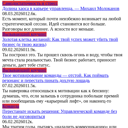
Самодостаточность и стресс
Долина хаоса в карьере управленца. — Михаил Молоканов
08.03.2026
0
12.6к.
Есть момент, который почти неизбежно возникает на любой
стратегической сессии. Идей становится все больше.
Разговоры все длиннее. А ясности все меньше.
Вызывающий коучинг
Золотая клетка желаний: Как твой успех может убить твой
бизнес (и твою жизнь)
09.02.2026
0
11.9к.
Ты построил это. Ты прошел сквозь огонь и воду, чтобы твоя
мечта стала реальностью. Твой бизнес работает, приносит
деньги, дает тебе статус.
Вызывающий коучинг
Твое мотивирование команды — отстой. Как поймать
резонанс и перестать пинать дохлую лошадь
07.02.2026
0
11.5к.
Ты наверняка относишься к мотивации как к бензину:
думаешь, что, если зальешь в сотрудника побольше премий
или пообещаешь ему «карьерный лифт», он наконец-то
Команда
Перестаньте искать решения: Управленческой команде без
боли не договориться
06.02.2026
0
12к.
Мы тратим годы, пытаясь «наладить коммуникацию» или