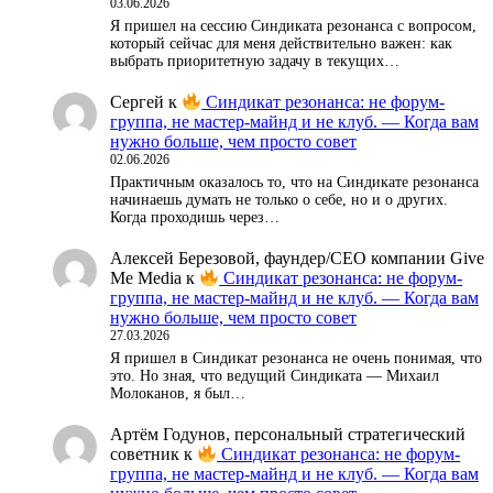
03.06.2026
Я пришел на сессию Синдиката резонанса с вопросом,
который сейчас для меня действительно важен: как
выбрать приоритетную задачу в текущих…
Сергей
к
Синдикат резонанса: не форум-
группа, не мастер-майнд и не клуб. — Когда вам
нужно больше, чем просто совет
02.06.2026
Практичным оказалось то, что на Синдикате резонанса
начинаешь думать не только о себе, но и о других.
Когда проходишь через…
Алексей Березовой, фаундер/СЕО компании Give
Me Media
к
Синдикат резонанса: не форум-
группа, не мастер-майнд и не клуб. — Когда вам
нужно больше, чем просто совет
27.03.2026
Я пришел в Синдикат резонанса не очень понимая, что
это. Но зная, что ведущий Синдиката — Михаил
Молоканов, я был…
Артём Годунов, персональный стратегический
советник
к
Синдикат резонанса: не форум-
группа, не мастер-майнд и не клуб. — Когда вам