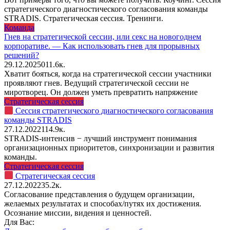
стратегического диагностического согласования команды
STRADIS. Стратегическая сессия. Тренинги.
Команда
Гнев на стратегической сессии, или секс на новогоднем
корпоративе. — Как использовать гнев для прорывных
решений?
29.12.2025
0
11.6к.
Хватит бояться, когда на стратегической сессии участники
проявляют гнев. Ведущий стратегической сессии не
миротворец. Он должен уметь превратить напряжение
Стратегическая сессия
Сессия стратегического диагностического согласования
команды STRADIS
27.12.2022
11
4.9к.
STRADIS-интенсив − лучший инструмент понимания
организационных приоритетов, синхронизации и развития
команды.
Стратегическая сессия
Стратегическая сессия
27.12.2022
3
5.2к.
Согласование представления о будущем организации,
желаемых результатах и способах/путях их достижения.
Осознание миссии, видения и ценностей.
Для Вас: