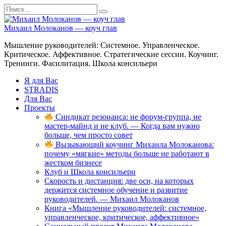
Перейти
Search
к
for:
содержанию
Михаил Молоканов — коуч глав
Мышление руководителей: Системное. Управленческое.
Критическое. Аффективное. Стратегические сессии. Коучинг.
Тренинги. Фасилитация. Школа консильери
Я для Вас
STRADIS
Для Вас
Проекты
Синдикат резонанса: не форум-группа, не
мастер-майнд и не клуб. — Когда вам нужно
больше, чем просто совет
Вызывающий коучинг Михаила Молоканова:
почему «мягкие» методы больше не работают в
жестком бизнесе
Клуб и Школа консильери
Скорость и дистанция: две оси, на которых
держится системное обучение и развитие
руководителей. — Михаил Молоканов
Книга «Мышление руководителей: системное,
управленческое, критическое, аффективное»