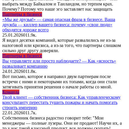
выбрать между Байкалом и Таиландом, но терпим крах.
Почему? Потому что наше эго заставляет нас защищать
Партнеры в бизнесе
«Мы же друзья!» — самая опасная фраза в бизнесе. Ваша
дружба — киллер вашего бизнеса: почему «свои люди»
обходятся дороже всего
25.01.2026
0
11.9к.
Я видел десятки компаний, которые развалились не из-за
налоговой или кризиса, а из-за того, что партнеры слишком
сильно друг другу доверяли.
Партнеры в бизнесе
Вы управляете или просто наблюдаете? — Как «ясность»
разваливает компанию
24.01.2026
0
11.8к.
Вот письмо, которое я направил двум партнерам после
встречи с ними и некоторыми их топами, когда они стали
затягивать принятия решения о начале работы со мной.
Команда
Твой клиент — собственник бизнеса: Как управленческому
консультанту перестать тушить пожары и начать помогать
строить империю
22.01.2026
0
11.7к.
Собственник бизнеса радостно говорит тебе: "Мои
менеджеры — полные лузеры. Они не продают! Научи их, а
то у нас такой классный продукт, все должны скупать!