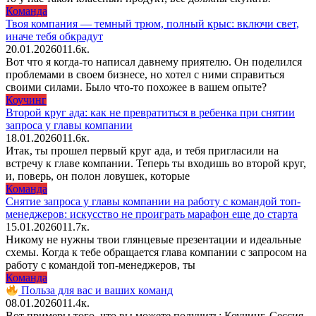
Команда
Твоя компания — темный трюм, полный крыс: включи свет,
иначе тебя обкрадут
20.01.2026
0
11.6к.
Вот что я когда-то написал давнему приятелю. Он поделился
проблемами в своем бизнесе, но хотел с ними справиться
своими силами. Было что-то похожее в вашем опыте?
Коучинг
Второй круг ада: как не превратиться в ребенка при снятии
запроса у главы компании
18.01.2026
0
11.6к.
Итак, ты прошел первый круг ада, и тебя пригласили на
встречу к главе компании. Теперь ты входишь во второй круг,
и, поверь, он полон ловушек, которые
Команда
Снятие запроса у главы компании на работу с командой топ-
менеджеров: искусство не проиграть марафон еще до старта
15.01.2026
0
11.7к.
Никому не нужны твои глянцевые презентации и идеальные
схемы. Когда к тебе обращается глава компании с запросом на
работу с командой топ-менеджеров, ты
Команда
Польза для вас и ваших команд
08.01.2026
0
11.4к.
Вот примеры того, что вы можете получить: Коучинг. Сессия