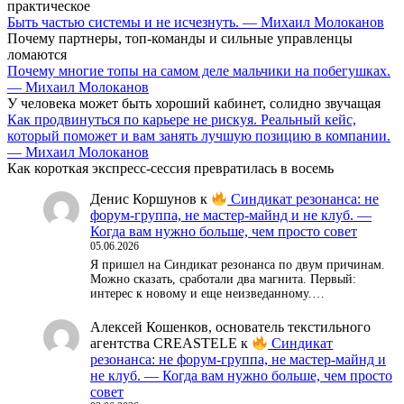
практическое
Быть частью системы и не исчезнуть. — Михаил Молоканов
Почему партнеры, топ-команды и сильные управленцы
ломаются
Почему многие топы на самом деле мальчики на побегушках.
— Михаил Молоканов
У человека может быть хороший кабинет, солидно звучащая
Как продвинуться по карьере не рискуя. Реальный кейс,
который поможет и вам занять лучшую позицию в компании.
— Михаил Молоканов
Как короткая экспресс-сессия превратилась в восемь
Денис Коршунов
к
Синдикат резонанса: не
форум-группа, не мастер-майнд и не клуб. —
Когда вам нужно больше, чем просто совет
05.06.2026
Я пришел на Синдикат резонанса по двум причинам.
Можно сказать, сработали два магнита. Первый:
интерес к новому и еще неизведанному.…
Алексей Кошенков, основатель текстильного
агентства CREASTELE
к
Синдикат
резонанса: не форум-группа, не мастер-майнд и
не клуб. — Когда вам нужно больше, чем просто
совет