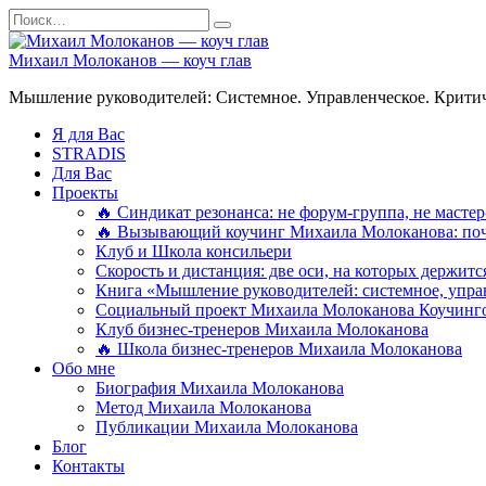
Перейти
Search
к
for:
содержанию
Михаил Молоканов — коуч глав
Мышление руководителей: Системное. Управленческое. Критич
Я для Вас
STRADIS
Для Вас
Проекты
🔥 Синдикат резонанса: не форум-группа, не мастер
🔥 Вызывающий коучинг Михаила Молоканова: поче
Клуб и Школа консильери
Скорость и дистанция: две оси, на которых держит
Книга «Мышление руководителей: системное, управ
Социальный проект Михаила Молоканова Коучинго
Клуб бизнес-тренеров Михаила Молоканова
🔥 Школа бизнес-тренеров Михаила Молоканова
Обо мне
Биография Михаила Молоканова
Метод Михаила Молоканова
Публикации Михаила Молоканова
Блог
Контакты