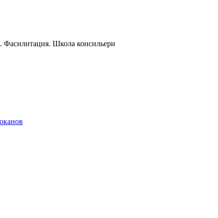
и. Фасилитация. Школа консильери
локанов