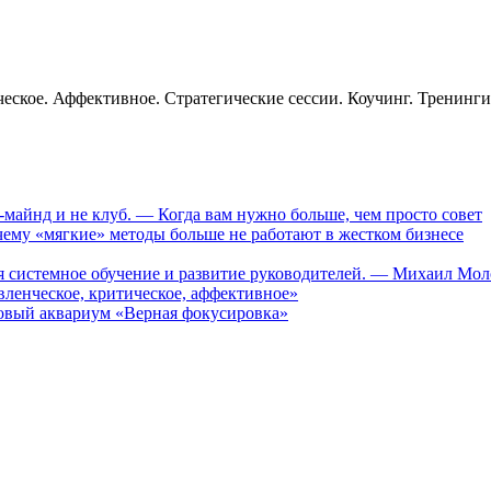
еское. Аффективное. Стратегические сессии. Коучинг. Тренинг
-майнд и не клуб. — Когда вам нужно больше, чем просто совет
му «мягкие» методы больше не работают в жестком бизнесе
ся системное обучение и развитие руководителей. — Михаил Мо
ленческое, критическое, аффективное»
вый аквариум «Верная фокусировка»