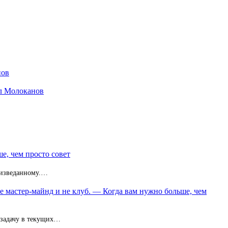
нов
ил Молоканов
е, чем просто совет
неизведанному.…
не мастер-майнд и не клуб. — Когда вам нужно больше, чем
 задачу в текущих…