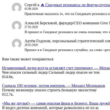
Сергей
к
🔥 Синдикат резонанса: не форум-группа
02.06.2026
Практичным оказалось то, что на Синдикате резонанса н
Алексей Березовой, фаундер/СЕО компании Give 
27.03.2026
Я пришел в Синдикат резонанса не очень понимая, что
Артём Годунов, персональный стратегический со
26.03.2026
Пришел я в Синдикат резонанса случайно, на слово «ре
Вам также может понравиться
Незаменимый лидер всегда оставляет счет преемнику. — Мих
Чем опасен сильный лидер Сильный лидер опасен не тем
0
14.6к.
Сначала 100 человек, потом империя. — Михаил Молоканов
Почему визионеру опасно строить большую экосистему
0
12.7к.
«Мы же друзья!» — самая опасная фраза в бизнесе. Ваша дружб
Я видел десятки компаний, которые развалились не из-за