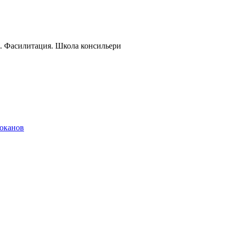
и. Фасилитация. Школа консильери
локанов