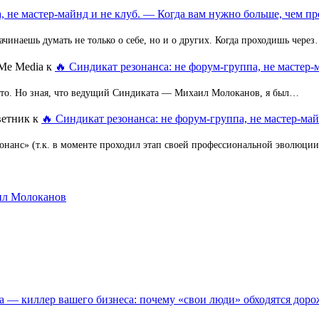
, не мастер-майнд и не клуб. — Когда вам нужно больше, чем пр
ачинаешь думать не только о себе, но и о других. Когда проходишь чере
Me Media
к
🔥 Синдикат резонанса: не форум-группа, не мастер-
 это. Но зная, что ведущий Синдиката — Михаил Молоканов, я был…
ветник
к
🔥 Синдикат резонанса: не форум-группа, не мастер-май
зонанс» (т.к. в моменте проходил этап своей профессиональной эволюци
аил Молоканов
а — киллер вашего бизнеса: почему «свои люди» обходятся доро