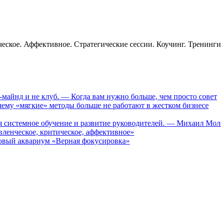
еское. Аффективное. Стратегические сессии. Коучинг. Тренинг
-майнд и не клуб. — Когда вам нужно больше, чем просто совет
му «мягкие» методы больше не работают в жестком бизнесе
ся системное обучение и развитие руководителей. — Михаил Мо
ленческое, критическое, аффективное»
вый аквариум «Верная фокусировка»