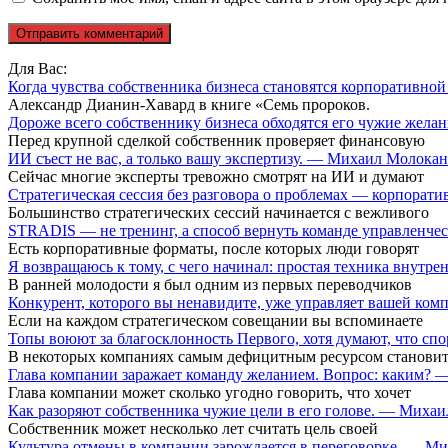
Для Вас:
Когда чувства собственника бизнеса становятся корпоративн
Александр Дианин-Хавард в книге «Семь пророков.
Дороже всего собственнику бизнеса обходятся его чужие жел
Перед крупной сделкой собственник проверяет финансовую
ИИ съест не вас, а только вашу экспертизу. — Михаил Молока
Сейчас многие эксперты тревожно смотрят на ИИ и думают
Стратегическая сессия без разговора о проблемах — корпора
Большинство стратегических сессий начинается с вежливого
STRADIS — не тренинг, а способ вернуть команде управленч
Есть корпоративные форматы, после которых люди говорят
Я возвращаюсь к тому, с чего начинал: простая техника внутр
В ранней молодости я был одним из первых переводчиков
Конкурент, которого вы ненавидите, уже управляет вашей ко
Если на каждом стратегическом совещании вы вспоминаете
Топы воюют за благосклонность Первого, хотя думают, что сп
В некоторых компаниях самым дефицитным ресурсом становит
Глава компании заражает команду желанием. Вопрос: каким?
Глава компании может сколько угодно говорить, что хочет
Как разоряют собственника чужие цели в его голове. — Миха
Собственник может несколько лет считать цель своей
Культура отмены в компании зарождается в переговорке. — М