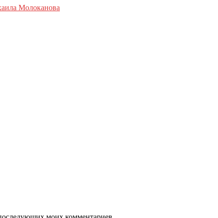
хаила Молоканова
ля последующих моих комментариев.