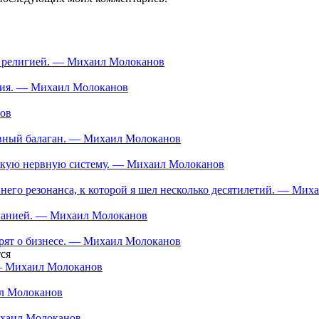
ой религией. — Михаил Молоканов
ания. — Михаил Молоканов
нов
тивный балаган. — Михаил Молоканов
ескую нервную систему. — Михаил Молоканов
еннего резонанса, к которой я шел несколько десятилетий. — Ми
мпанией. — Михаил Молоканов
орят о бизнесе. — Михаил Молоканов
ся
 — Михаил Молоканов
ил Молоканов
ихаил Молоканов