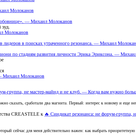
ихаил Молоканов
 «любовнице». — Михаил Молоканов
 зуд.
аил Молоканов
в лидеров в поисках утраченного резонанса. — Михаил Молока
нчиони по стадиям развития личности Эрика Эриксона. — Миха
ое
ся
 — Михаил Молоканов
ум-группа, не мастер-майнд и не клуб. — Когда вам нужно больш
но сказать, сработали два магнита. Первый: интерес к новому и еще 
ентства CREASTELE
к
🔥 Синдикат резонанса: не форум-группа, 
оторый сейчас для меня действительно важен: как выбрать приоритетную