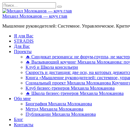
Перейти
Search
к
for:
содержанию
Михаил Молоканов — коуч глав
Мышление руководителей: Системное. Управленческое. Критич
Я для Вас
STRADIS
Для Вас
Проекты
🔥 Синдикат резонанса: не форум-группа, не мастер
🔥 Вызывающий коучинг Михаила Молоканова: поче
Клуб и Школа консильери
Скорость и дистанция: две оси, на которых держит
Книга «Мышление руководителей: системное, управ
Социальный проект Михаила Молоканова Коучинго
Клуб бизнес-тренеров Михаила Молоканова
🔥 Школа бизнес-тренеров Михаила Молоканова
Обо мне
Биография Михаила Молоканова
Метод Михаила Молоканова
Публикации Михаила Молоканова
Блог
Контакты