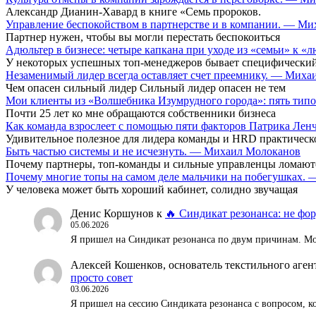
Александр Дианин-Хавард в книге «Семь пророков.
Управление беспокойством в партнерстве и в компании. — М
Партнер нужен, чтобы вы могли перестать беспокоиться
Адюльтер в бизнесе: четыре капкана при уходе из «семьи» к
У некоторых успешных топ-менеджеров бывает специфический
Незаменимый лидер всегда оставляет счет преемнику. — Мих
Чем опасен сильный лидер Сильный лидер опасен не тем
Мои клиенты из «Волшебника Изумрудного города»: пять типо
Почти 25 лет ко мне обращаются собственники бизнеса
Как команда взрослеет с помощью пяти факторов Патрика Ле
Удивительное полезное для лидера команды и HRD практическ
Быть частью системы и не исчезнуть. — Михаил Молоканов
Почему партнеры, топ-команды и сильные управленцы ломают
Почему многие топы на самом деле мальчики на побегушках.
У человека может быть хороший кабинет, солидно звучащая
Денис Коршунов
к
🔥 Синдикат резонанса: не фор
05.06.2026
Я пришел на Синдикат резонанса по двум причинам. Мож
Алексей Кошенков, основатель текстильного аг
просто совет
03.06.2026
Я пришел на сессию Синдиката резонанса с вопросом, к