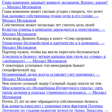
Глава компании заражает команду желанием. Вопрос: каким?
— Михаил Молоканов
Глава компании может сколько угодно говорить, что хочет
Как разоряют собственника чужие цели в его голове. —
Михаил Молоканов
Собственник может несколько лет считать цель своей
Культура отмены в компании зарождается в переговорке. —
Михаил Молоканов
Александр Дианин-Хавард в книге «Семь пророков.
Управление беспокойством в партнерстве и в компании. —
Михаил Молоканов
Партнер нужен, чтобы вы могли перестать беспокоиться
Адюльтер в бизнесе: четыре капкана при уходе из «семьи» к
«любовнице». — Михаил Молоканов
У некоторых успешных топ-менеджеров бывает
специфический зуд.
Незаменимый лидер всегда оставляет счет преемнику. —
Михаил Молоканов
Чем опасен сильный лидер Сильный лидер опасен не тем
Мои клиенты из «Волшебника Изумрудного города»: пять
типов лидеров в поисках утраченного резонанса. — Михаил
Молоканов
Почти 25 лет ко мне обращаются собственники бизнеса
Как команда взрослеет с помощью пяти факторов Патрика
Ленчиони по стадиям развития личности Эрика Эриксона. —