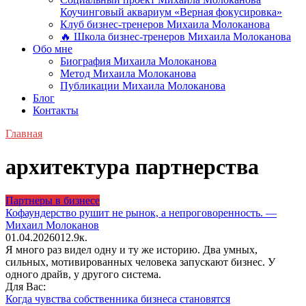
Коучинговый аквариум «Верная фокусировка»
Клуб бизнес-тренеров Михаила Молоканова
🔥 Школа бизнес-тренеров Михаила Молоканова
Обо мне
Биография Михаила Молоканова
Метод Михаила Молоканова
Публикации Михаила Молоканова
Блог
Контакты
Главная
архитектура партнерства
Партнеры в бизнесе
Кофаундерство рушит не рынок, а непроговоренность. —
Михаил Молоканов
01.04.2026
0
12.9к.
Я много раз видел одну и ту же историю. Два умных,
сильных, мотивированных человека запускают бизнес. У
одного драйв, у другого система.
Для Вас:
Когда чувства собственника бизнеса становятся