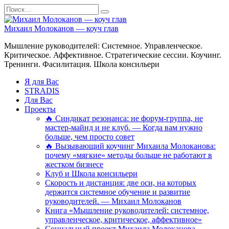
Перейти
Search
к
for:
содержанию
Михаил Молоканов — коуч глав
Мышление руководителей: Системное. Управленческое.
Критическое. Аффективное. Стратегические сессии. Коучинг.
Тренинги. Фасилитация. Школа консильери
Я для Вас
STRADIS
Для Вас
Проекты
🔥 Синдикат резонанса: не форум-группа, не
мастер-майнд и не клуб. — Когда вам нужно
больше, чем просто совет
🔥 Вызывающий коучинг Михаила Молоканова:
почему «мягкие» методы больше не работают в
жестком бизнесе
Клуб и Школа консильери
Скорость и дистанция: две оси, на которых
держится системное обучение и развитие
руководителей. — Михаил Молоканов
Книга «Мышление руководителей: системное,
управленческое, критическое, аффективное»
Социальный проект Михаила Молоканова