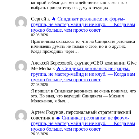
который сейчас для меня действительно важен: как
выбрать приоритетную задачу в текущих…
Сергей
к
🔥 Синдикат резонанса: не форум-
группа, не мастер-майнд и не клуб. — Когда вам
нужно больше, чем просто совет
02.06.2026
Практичным оказалось то, что на Синдикате резонанса
начинаешь думать не только о себе, но и о других.
Когда проходишь через…
Алексей Березовой, фаундер/СЕО компании Give
Me Media
к
🔥 Синдикат резонанса: не форум-
группа, не мастер-майнд и не клуб. — Когда вам
нужно больше, чем просто совет
27.03.2026
Я пришел в Синдикат резонанса не очень понимая, что
это. Но зная, что ведущий Синдиката — Михаил
Молоканов, я был…
Артём Годунов, персональный стратегический
советник
к
🔥 Синдикат резонанса: не форум-
группа, не мастер-майнд и не клуб. — Когда вам
нужно больше, чем просто совет
26.03.2026