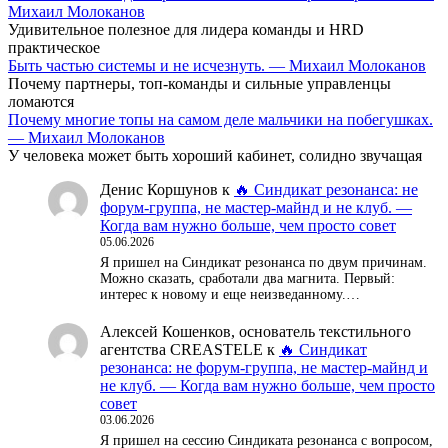
Михаил Молоканов
Удивительное полезное для лидера команды и HRD
практическое
Быть частью системы и не исчезнуть. — Михаил Молоканов
Почему партнеры, топ-команды и сильные управленцы
ломаются
Почему многие топы на самом деле мальчики на побегушках.
— Михаил Молоканов
У человека может быть хороший кабинет, солидно звучащая
Денис Коршунов
к
🔥 Синдикат резонанса: не
форум-группа, не мастер-майнд и не клуб. —
Когда вам нужно больше, чем просто совет
05.06.2026
Я пришел на Синдикат резонанса по двум причинам.
Можно сказать, сработали два магнита. Первый:
интерес к новому и еще неизведанному.…
Алексей Кошенков, основатель текстильного
агентства CREASTELE
к
🔥 Синдикат
резонанса: не форум-группа, не мастер-майнд и
не клуб. — Когда вам нужно больше, чем просто
совет
03.06.2026
Я пришел на сессию Синдиката резонанса с вопросом,