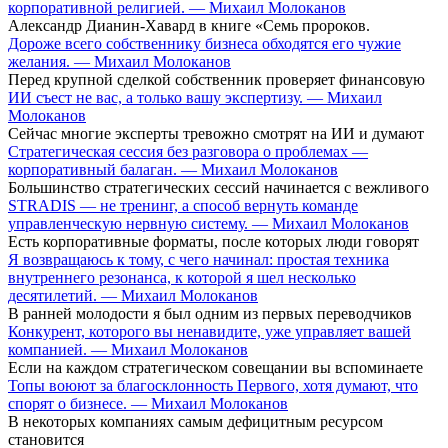
корпоративной религией. — Михаил Молоканов
Александр Дианин-Хавард в книге «Семь пророков.
Дороже всего собственнику бизнеса обходятся его чужие
желания. — Михаил Молоканов
Перед крупной сделкой собственник проверяет финансовую
ИИ съест не вас, а только вашу экспертизу. — Михаил
Молоканов
Сейчас многие эксперты тревожно смотрят на ИИ и думают
Стратегическая сессия без разговора о проблемах —
корпоративный балаган. — Михаил Молоканов
Большинство стратегических сессий начинается с вежливого
STRADIS — не тренинг, а способ вернуть команде
управленческую нервную систему. — Михаил Молоканов
Есть корпоративные форматы, после которых люди говорят
Я возвращаюсь к тому, с чего начинал: простая техника
внутреннего резонанса, к которой я шел несколько
десятилетий. — Михаил Молоканов
В ранней молодости я был одним из первых переводчиков
Конкурент, которого вы ненавидите, уже управляет вашей
компанией. — Михаил Молоканов
Если на каждом стратегическом совещании вы вспоминаете
Топы воюют за благосклонность Первого, хотя думают, что
спорят о бизнесе. — Михаил Молоканов
В некоторых компаниях самым дефицитным ресурсом
становится