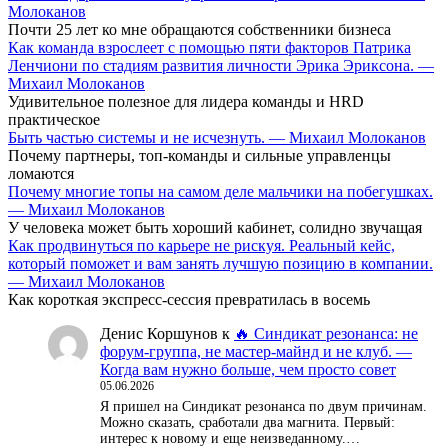
Молоканов
Почти 25 лет ко мне обращаются собственники бизнеса
Как команда взрослеет с помощью пяти факторов Патрика
Ленчиони по стадиям развития личности Эрика Эриксона. —
Михаил Молоканов
Удивительное полезное для лидера команды и HRD
практическое
Быть частью системы и не исчезнуть. — Михаил Молоканов
Почему партнеры, топ-команды и сильные управленцы
ломаются
Почему многие топы на самом деле мальчики на побегушках.
— Михаил Молоканов
У человека может быть хороший кабинет, солидно звучащая
Как продвинуться по карьере не рискуя. Реальный кейс,
который поможет и вам занять лучшую позицию в компании.
— Михаил Молоканов
Как короткая экспресс-сессия превратилась в восемь
Денис Коршунов
к
🔥 Синдикат резонанса: не
форум-группа, не мастер-майнд и не клуб. —
Когда вам нужно больше, чем просто совет
05.06.2026
Я пришел на Синдикат резонанса по двум причинам.
Можно сказать, сработали два магнита. Первый:
интерес к новому и еще неизведанному.…