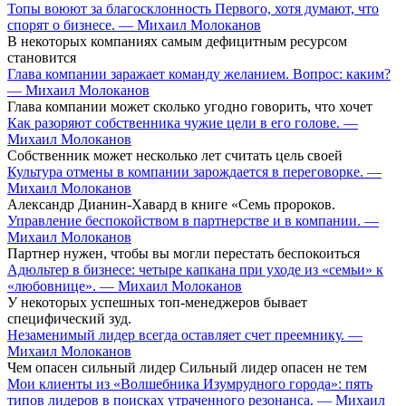
Топы воюют за благосклонность Первого, хотя думают, что
спорят о бизнесе. — Михаил Молоканов
В некоторых компаниях самым дефицитным ресурсом
становится
Глава компании заражает команду желанием. Вопрос: каким?
— Михаил Молоканов
Глава компании может сколько угодно говорить, что хочет
Как разоряют собственника чужие цели в его голове. —
Михаил Молоканов
Собственник может несколько лет считать цель своей
Культура отмены в компании зарождается в переговорке. —
Михаил Молоканов
Александр Дианин-Хавард в книге «Семь пророков.
Управление беспокойством в партнерстве и в компании. —
Михаил Молоканов
Партнер нужен, чтобы вы могли перестать беспокоиться
Адюльтер в бизнесе: четыре капкана при уходе из «семьи» к
«любовнице». — Михаил Молоканов
У некоторых успешных топ-менеджеров бывает
специфический зуд.
Незаменимый лидер всегда оставляет счет преемнику. —
Михаил Молоканов
Чем опасен сильный лидер Сильный лидер опасен не тем
Мои клиенты из «Волшебника Изумрудного города»: пять
типов лидеров в поисках утраченного резонанса. — Михаил