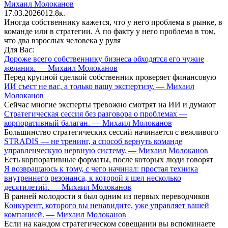
Михаил Молоканов
17.03.2026
0
12.8к.
Иногда собственнику кажется, что у него проблема в рынке, в
команде или в стратегии. А по факту у него проблема в том,
что два взрослых человека у руля
Для Вас:
Дороже всего собственнику бизнеса обходятся его чужие
желания. — Михаил Молоканов
Перед крупной сделкой собственник проверяет финансовую
ИИ съест не вас, а только вашу экспертизу. — Михаил
Молоканов
Сейчас многие эксперты тревожно смотрят на ИИ и думают
Стратегическая сессия без разговора о проблемах —
корпоративный балаган. — Михаил Молоканов
Большинство стратегических сессий начинается с вежливого
STRADIS — не тренинг, а способ вернуть команде
управленческую нервную систему. — Михаил Молоканов
Есть корпоративные форматы, после которых люди говорят
Я возвращаюсь к тому, с чего начинал: простая техника
внутреннего резонанса, к которой я шел несколько
десятилетий. — Михаил Молоканов
В ранней молодости я был одним из первых переводчиков
Конкурент, которого вы ненавидите, уже управляет вашей
компанией. — Михаил Молоканов
Если на каждом стратегическом совещании вы вспоминаете