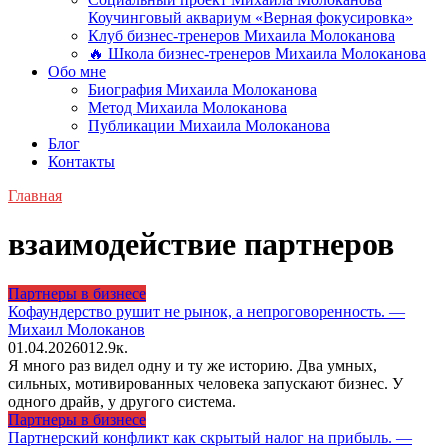
Коучинговый аквариум «Верная фокусировка»
Клуб бизнес-тренеров Михаила Молоканова
🔥 Школа бизнес-тренеров Михаила Молоканова
Обо мне
Биография Михаила Молоканова
Метод Михаила Молоканова
Публикации Михаила Молоканова
Блог
Контакты
Главная
взаимодействие партнеров
Партнеры в бизнесе
Кофаундерство рушит не рынок, а непроговоренность. —
Михаил Молоканов
01.04.2026
0
12.9к.
Я много раз видел одну и ту же историю. Два умных,
сильных, мотивированных человека запускают бизнес. У
одного драйв, у другого система.
Партнеры в бизнесе
Партнерский конфликт как скрытый налог на прибыль. —