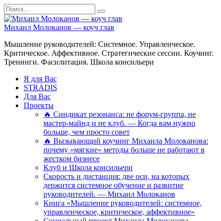
Перейти
Search
к
for:
содержанию
Михаил Молоканов — коуч глав
Мышление руководителей: Системное. Управленческое.
Критическое. Аффективное. Стратегические сессии. Коучинг.
Тренинги. Фасилитация. Школа консильери
Я для Вас
STRADIS
Для Вас
Проекты
🔥 Синдикат резонанса: не форум-группа, не
мастер-майнд и не клуб. — Когда вам нужно
больше, чем просто совет
🔥 Вызывающий коучинг Михаила Молоканова:
почему «мягкие» методы больше не работают в
жестком бизнесе
Клуб и Школа консильери
Скорость и дистанция: две оси, на которых
держится системное обучение и развитие
руководителей. — Михаил Молоканов
Книга «Мышление руководителей: системное,
управленческое, критическое, аффективное»
Социальный проект Михаила Молоканова