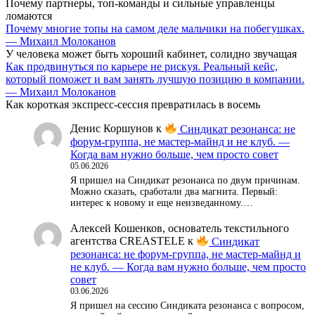
Почему партнеры, топ-команды и сильные управленцы
ломаются
Почему многие топы на самом деле мальчики на побегушках.
— Михаил Молоканов
У человека может быть хороший кабинет, солидно звучащая
Как продвинуться по карьере не рискуя. Реальный кейс,
который поможет и вам занять лучшую позицию в компании.
— Михаил Молоканов
Как короткая экспресс-сессия превратилась в восемь
Денис Коршунов
к
Синдикат резонанса: не
форум-группа, не мастер-майнд и не клуб. —
Когда вам нужно больше, чем просто совет
05.06.2026
Я пришел на Синдикат резонанса по двум причинам.
Можно сказать, сработали два магнита. Первый:
интерес к новому и еще неизведанному.…
Алексей Кошенков, основатель текстильного
агентства CREASTELE
к
Синдикат
резонанса: не форум-группа, не мастер-майнд и
не клуб. — Когда вам нужно больше, чем просто
совет
03.06.2026
Я пришел на сессию Синдиката резонанса с вопросом,