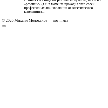
Пришел я в Синдикат резонанса случайно, на слово
«резонанс» (т.к. в моменте проходил этап своей
профессиональной эволюции от классического
консалтинга…
© 2026 Михаил Молоканов — коуч глав