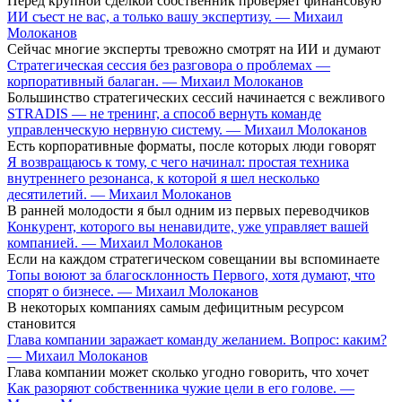
Перед крупной сделкой собственник проверяет финансовую
ИИ съест не вас, а только вашу экспертизу. — Михаил
Молоканов
Сейчас многие эксперты тревожно смотрят на ИИ и думают
Стратегическая сессия без разговора о проблемах —
корпоративный балаган. — Михаил Молоканов
Большинство стратегических сессий начинается с вежливого
STRADIS — не тренинг, а способ вернуть команде
управленческую нервную систему. — Михаил Молоканов
Есть корпоративные форматы, после которых люди говорят
Я возвращаюсь к тому, с чего начинал: простая техника
внутреннего резонанса, к которой я шел несколько
десятилетий. — Михаил Молоканов
В ранней молодости я был одним из первых переводчиков
Конкурент, которого вы ненавидите, уже управляет вашей
компанией. — Михаил Молоканов
Если на каждом стратегическом совещании вы вспоминаете
Топы воюют за благосклонность Первого, хотя думают, что
спорят о бизнесе. — Михаил Молоканов
В некоторых компаниях самым дефицитным ресурсом
становится
Глава компании заражает команду желанием. Вопрос: каким?
— Михаил Молоканов
Глава компании может сколько угодно говорить, что хочет
Как разоряют собственника чужие цели в его голове. —