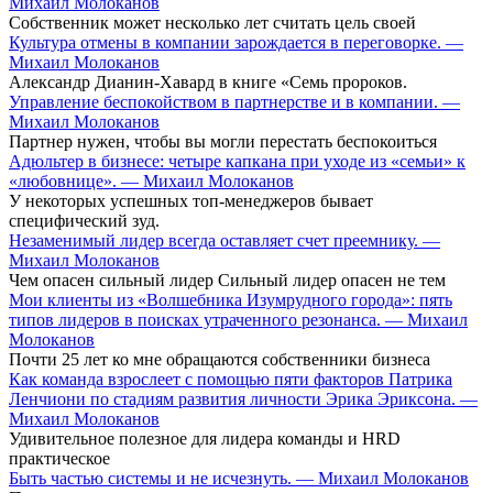
Михаил Молоканов
Собственник может несколько лет считать цель своей
Культура отмены в компании зарождается в переговорке. —
Михаил Молоканов
Александр Дианин-Хавард в книге «Семь пророков.
Управление беспокойством в партнерстве и в компании. —
Михаил Молоканов
Партнер нужен, чтобы вы могли перестать беспокоиться
Адюльтер в бизнесе: четыре капкана при уходе из «семьи» к
«любовнице». — Михаил Молоканов
У некоторых успешных топ-менеджеров бывает
специфический зуд.
Незаменимый лидер всегда оставляет счет преемнику. —
Михаил Молоканов
Чем опасен сильный лидер Сильный лидер опасен не тем
Мои клиенты из «Волшебника Изумрудного города»: пять
типов лидеров в поисках утраченного резонанса. — Михаил
Молоканов
Почти 25 лет ко мне обращаются собственники бизнеса
Как команда взрослеет с помощью пяти факторов Патрика
Ленчиони по стадиям развития личности Эрика Эриксона. —
Михаил Молоканов
Удивительное полезное для лидера команды и HRD
практическое
Быть частью системы и не исчезнуть. — Михаил Молоканов