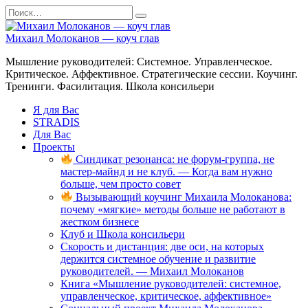
Перейти
Search
к
for:
содержанию
Михаил Молоканов — коуч глав
Мышление руководителей: Системное. Управленческое.
Критическое. Аффективное. Стратегические сессии. Коучинг.
Тренинги. Фасилитация. Школа консильери
Я для Вас
STRADIS
Для Вас
Проекты
Синдикат резонанса: не форум-группа, не
мастер-майнд и не клуб. — Когда вам нужно
больше, чем просто совет
Вызывающий коучинг Михаила Молоканова:
почему «мягкие» методы больше не работают в
жестком бизнесе
Клуб и Школа консильери
Скорость и дистанция: две оси, на которых
держится системное обучение и развитие
руководителей. — Михаил Молоканов
Книга «Мышление руководителей: системное,
управленческое, критическое, аффективное»