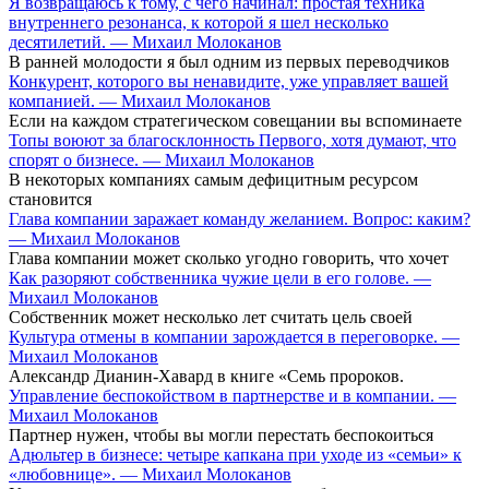
Я возвращаюсь к тому, с чего начинал: простая техника
внутреннего резонанса, к которой я шел несколько
десятилетий. — Михаил Молоканов
В ранней молодости я был одним из первых переводчиков
Конкурент, которого вы ненавидите, уже управляет вашей
компанией. — Михаил Молоканов
Если на каждом стратегическом совещании вы вспоминаете
Топы воюют за благосклонность Первого, хотя думают, что
спорят о бизнесе. — Михаил Молоканов
В некоторых компаниях самым дефицитным ресурсом
становится
Глава компании заражает команду желанием. Вопрос: каким?
— Михаил Молоканов
Глава компании может сколько угодно говорить, что хочет
Как разоряют собственника чужие цели в его голове. —
Михаил Молоканов
Собственник может несколько лет считать цель своей
Культура отмены в компании зарождается в переговорке. —
Михаил Молоканов
Александр Дианин-Хавард в книге «Семь пророков.
Управление беспокойством в партнерстве и в компании. —
Михаил Молоканов
Партнер нужен, чтобы вы могли перестать беспокоиться
Адюльтер в бизнесе: четыре капкана при уходе из «семьи» к
«любовнице». — Михаил Молоканов