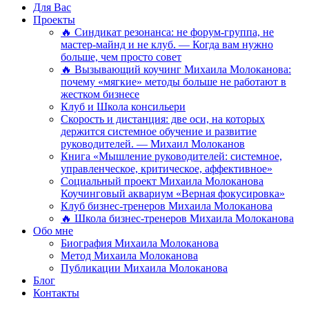
Для Вас
Проекты
🔥 Синдикат резонанса: не форум-группа, не
мастер-майнд и не клуб. — Когда вам нужно
больше, чем просто совет
🔥 Вызывающий коучинг Михаила Молоканова:
почему «мягкие» методы больше не работают в
жестком бизнесе
Клуб и Школа консильери
Скорость и дистанция: две оси, на которых
держится системное обучение и развитие
руководителей. — Михаил Молоканов
Книга «Мышление руководителей: системное,
управленческое, критическое, аффективное»
Социальный проект Михаила Молоканова
Коучинговый аквариум «Верная фокусировка»
Клуб бизнес-тренеров Михаила Молоканова
🔥 Школа бизнес-тренеров Михаила Молоканова
Обо мне
Биография Михаила Молоканова
Метод Михаила Молоканова
Публикации Михаила Молоканова
Блог
Контакты