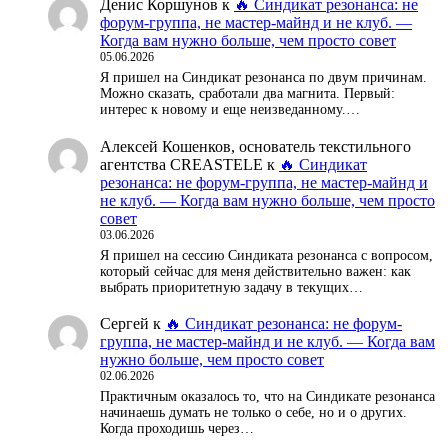
Денис Коршунов
к
🔥 Синдикат резонанса: не
форум-группа, не мастер-майнд и не клуб. —
Когда вам нужно больше, чем просто совет
05.06.2026
Я пришел на Синдикат резонанса по двум причинам.
Можно сказать, сработали два магнита. Первый:
интерес к новому и еще неизведанному.…
Алексей Кошенков, основатель текстильного
агентства CREASTELE
к
🔥 Синдикат
резонанса: не форум-группа, не мастер-майнд и
не клуб. — Когда вам нужно больше, чем просто
совет
03.06.2026
Я пришел на сессию Синдиката резонанса с вопросом,
который сейчас для меня действительно важен: как
выбрать приоритетную задачу в текущих…
Сергей
к
🔥 Синдикат резонанса: не форум-
группа, не мастер-майнд и не клуб. — Когда вам
нужно больше, чем просто совет
02.06.2026
Практичным оказалось то, что на Синдикате резонанса
начинаешь думать не только о себе, но и о других.
Когда проходишь через…