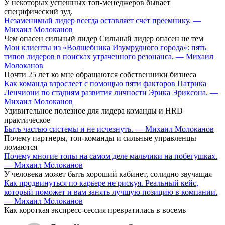
У некоторых успешных топ-менеджеров бывает
специфический зуд.
Незаменимый лидер всегда оставляет счет преемнику. —
Михаил Молоканов
Чем опасен сильный лидер Сильный лидер опасен не тем
Мои клиенты из «Волшебника Изумрудного города»: пять
типов лидеров в поисках утраченного резонанса. — Михаил
Молоканов
Почти 25 лет ко мне обращаются собственники бизнеса
Как команда взрослеет с помощью пяти факторов Патрика
Ленчиони по стадиям развития личности Эрика Эриксона. —
Михаил Молоканов
Удивительное полезное для лидера команды и HRD
практическое
Быть частью системы и не исчезнуть. — Михаил Молоканов
Почему партнеры, топ-команды и сильные управленцы
ломаются
Почему многие топы на самом деле мальчики на побегушках.
— Михаил Молоканов
У человека может быть хороший кабинет, солидно звучащая
Как продвинуться по карьере не рискуя. Реальный кейс,
который поможет и вам занять лучшую позицию в компании.
— Михаил Молоканов
Как короткая экспресс-сессия превратилась в восемь