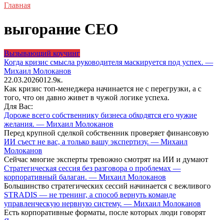
Главная
выгорание CEO
Вызывающий коучинг
Когда кризис смысла руководителя маскируется под успех. —
Михаил Молоканов
22.03.2026
0
12.9к.
Как кризис топ-менеджера начинается не с перегрузки, а с
того, что он давно живет в чужой логике успеха.
Для Вас:
Дороже всего собственнику бизнеса обходятся его чужие
желания. — Михаил Молоканов
Перед крупной сделкой собственник проверяет финансовую
ИИ съест не вас, а только вашу экспертизу. — Михаил
Молоканов
Сейчас многие эксперты тревожно смотрят на ИИ и думают
Стратегическая сессия без разговора о проблемах —
корпоративный балаган. — Михаил Молоканов
Большинство стратегических сессий начинается с вежливого
STRADIS — не тренинг, а способ вернуть команде
управленческую нервную систему. — Михаил Молоканов
Есть корпоративные форматы, после которых люди говорят