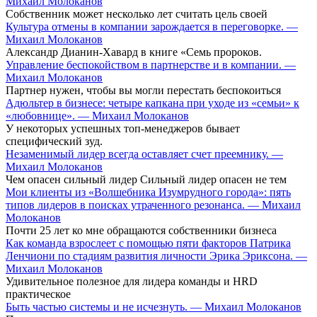
Михаил Молоканов
Собственник может несколько лет считать цель своей
Культура отмены в компании зарождается в переговорке. —
Михаил Молоканов
Александр Дианин-Хавард в книге «Семь пророков.
Управление беспокойством в партнерстве и в компании. —
Михаил Молоканов
Партнер нужен, чтобы вы могли перестать беспокоиться
Адюльтер в бизнесе: четыре капкана при уходе из «семьи» к
«любовнице». — Михаил Молоканов
У некоторых успешных топ-менеджеров бывает
специфический зуд.
Незаменимый лидер всегда оставляет счет преемнику. —
Михаил Молоканов
Чем опасен сильный лидер Сильный лидер опасен не тем
Мои клиенты из «Волшебника Изумрудного города»: пять
типов лидеров в поисках утраченного резонанса. — Михаил
Молоканов
Почти 25 лет ко мне обращаются собственники бизнеса
Как команда взрослеет с помощью пяти факторов Патрика
Ленчиони по стадиям развития личности Эрика Эриксона. —
Михаил Молоканов
Удивительное полезное для лидера команды и HRD
практическое
Быть частью системы и не исчезнуть. — Михаил Молоканов