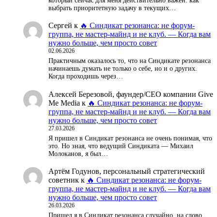
который сейчас для меня действительно важен: как
выбрать приоритетную задачу в текущих…
Сергей
к
🔥 Синдикат резонанса: не форум-
группа, не мастер-майнд и не клуб. — Когда вам
нужно больше, чем просто совет
02.06.2026
Практичным оказалось то, что на Синдикате резонанса
начинаешь думать не только о себе, но и о других.
Когда проходишь через…
Алексей Березовой, фаундер/СЕО компании Give
Me Media
к
🔥 Синдикат резонанса: не форум-
группа, не мастер-майнд и не клуб. — Когда вам
нужно больше, чем просто совет
27.03.2026
Я пришел в Синдикат резонанса не очень понимая, что
это. Но зная, что ведущий Синдиката — Михаил
Молоканов, я был…
Артём Годунов, персональный стратегический
советник
к
🔥 Синдикат резонанса: не форум-
группа, не мастер-майнд и не клуб. — Когда вам
нужно больше, чем просто совет
26.03.2026
Пришел я в Синдикат резонанса случайно, на слово