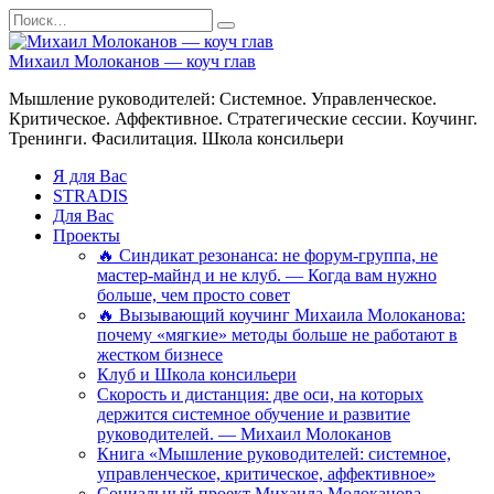
Перейти
Search
к
for:
содержанию
Михаил Молоканов — коуч глав
Мышление руководителей: Системное. Управленческое.
Критическое. Аффективное. Стратегические сессии. Коучинг.
Тренинги. Фасилитация. Школа консильери
Я для Вас
STRADIS
Для Вас
Проекты
🔥 Синдикат резонанса: не форум-группа, не
мастер-майнд и не клуб. — Когда вам нужно
больше, чем просто совет
🔥 Вызывающий коучинг Михаила Молоканова:
почему «мягкие» методы больше не работают в
жестком бизнесе
Клуб и Школа консильери
Скорость и дистанция: две оси, на которых
держится системное обучение и развитие
руководителей. — Михаил Молоканов
Книга «Мышление руководителей: системное,
управленческое, критическое, аффективное»
Социальный проект Михаила Молоканова