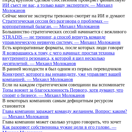
ИИ съест не вас, а только вашу экспертизу. — Михаил
Молоканов
Сейчас многие эксперты тревожно смотрят на ИИ и думают
Стратегическая сессия без разговора о проблемах —
корпоративный балаган. — Михаил Молоканов
Большинство стратегических сессий начинается с вежливого
STRADIS — не тренинг, а способ вернуть команде
управленческую нервную систему. — Михаил Молоканов
Есть корпоративные форматы, после которых люди говорят
Я возвращаюсь к тому, с чего начинал: простая техника
внутреннего резонанса, к которой я шел несколько
десятилетий. — Михаил Молоканов
В ранней молодости я был одним из первых переводчиков
Конкурент, которого вы ненавидите, уже управляет вашей
компанией. — Михаил Молоканов
Если на каждом стратегическом совещании вы вспоминаете
Топы воюют за благосклонность Первого, хотя думают, что
спорят о бизнесе. — Михаил Молоканов
В некоторых компаниях самым дефицитным ресурсом
становится
Глава компании заражает команду желанием. Вопрос: каким?
— Михаил Молоканов
Глава компании может сколько угодно говорить, что хочет
Как разоряют собственника чужие цели в его голове. —