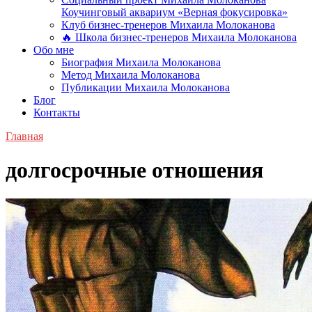
Коучинговый аквариум «Верная фокусировка»
Клуб бизнес-тренеров Михаила Молоканова
🔥 Школа бизнес-тренеров Михаила Молоканова
Обо мне
Биография Михаила Молоканова
Метод Михаила Молоканова
Публикации Михаила Молоканова
Блог
Контакты
Главная
долгосрочные отношения