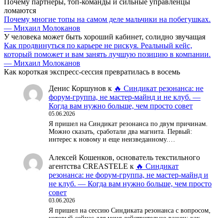
Почему партнеры, топ-команды и сильные управленцы
ломаются
Почему многие топы на самом деле мальчики на побегушках.
— Михаил Молоканов
У человека может быть хороший кабинет, солидно звучащая
Как продвинуться по карьере не рискуя. Реальный кейс,
который поможет и вам занять лучшую позицию в компании.
— Михаил Молоканов
Как короткая экспресс-сессия превратилась в восемь
Денис Коршунов
к
🔥 Синдикат резонанса: не
форум-группа, не мастер-майнд и не клуб. —
Когда вам нужно больше, чем просто совет
05.06.2026
Я пришел на Синдикат резонанса по двум причинам.
Можно сказать, сработали два магнита. Первый:
интерес к новому и еще неизведанному.…
Алексей Кошенков, основатель текстильного
агентства CREASTELE
к
🔥 Синдикат
резонанса: не форум-группа, не мастер-майнд и
не клуб. — Когда вам нужно больше, чем просто
совет
03.06.2026
Я пришел на сессию Синдиката резонанса с вопросом,