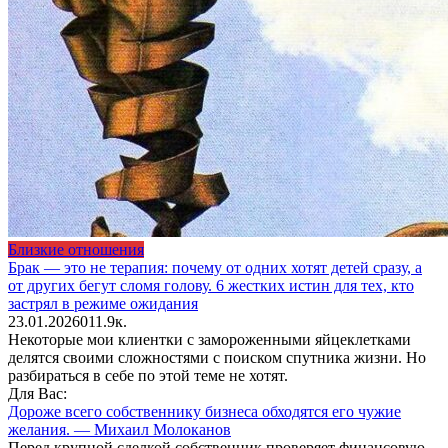
Близкие отношения
Брак — это не терапия: почему от одних хотят детей сразу, а
от других бегут сломя голову. 6 жестких истин для тех, кто
застрял в режиме ожидания
23.01.2026
0
11.9к.
Некоторые мои клиентки с замороженными яйцеклетками
делятся своими сложностями с поиском спутника жизни. Но
разбираться в себе по этой теме не хотят.
Для Вас:
Дороже всего собственнику бизнеса обходятся его чужие
желания. — Михаил Молоканов
Перед крупной сделкой собственник проверяет финансовую