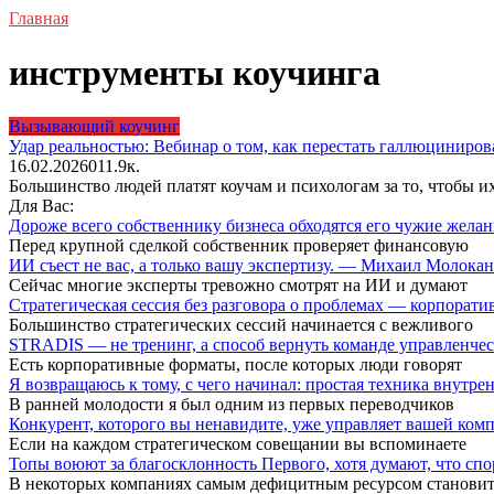
Главная
инструменты коучинга
Вызывающий коучинг
Удар реальностью: Вебинар о том, как перестать галлюцинирова
16.02.2026
0
11.9к.
Большинство людей платят коучам и психологам за то, чтобы и
Для Вас:
Дороже всего собственнику бизнеса обходятся его чужие жел
Перед крупной сделкой собственник проверяет финансовую
ИИ съест не вас, а только вашу экспертизу. — Михаил Молока
Сейчас многие эксперты тревожно смотрят на ИИ и думают
Стратегическая сессия без разговора о проблемах — корпора
Большинство стратегических сессий начинается с вежливого
STRADIS — не тренинг, а способ вернуть команде управленч
Есть корпоративные форматы, после которых люди говорят
Я возвращаюсь к тому, с чего начинал: простая техника внутр
В ранней молодости я был одним из первых переводчиков
Конкурент, которого вы ненавидите, уже управляет вашей ко
Если на каждом стратегическом совещании вы вспоминаете
Топы воюют за благосклонность Первого, хотя думают, что сп
В некоторых компаниях самым дефицитным ресурсом становит