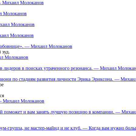
 — Михаил Молоканов
ил Молоканов
ихаил Молоканов
ихаил Молоканов
 «любовнице». — Михаил Молоканов
 зуд.
аил Молоканов
в лидеров в поисках утраченного резонанса. — Михаил Молока
нчиони по стадиям развития личности Эрика Эриксона. — Миха
ое
ся
 — Михаил Молоканов
орый поможет и вам занять лучшую позицию в компании. — Миха
ум-группа, не мастер-майнд и не клуб. — Когда вам нужно больш