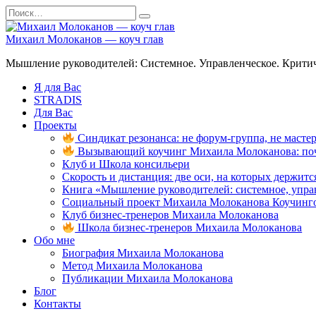
Перейти
Search
к
for:
содержанию
Михаил Молоканов — коуч глав
Мышление руководителей: Системное. Управленческое. Критич
Я для Вас
STRADIS
Для Вас
Проекты
Синдикат резонанса: не форум-группа, не мастер
Вызывающий коучинг Михаила Молоканова: поче
Клуб и Школа консильери
Скорость и дистанция: две оси, на которых держит
Книга «Мышление руководителей: системное, управ
Социальный проект Михаила Молоканова Коучинго
Клуб бизнес-тренеров Михаила Молоканова
Школа бизнес-тренеров Михаила Молоканова
Обо мне
Биография Михаила Молоканова
Метод Михаила Молоканова
Публикации Михаила Молоканова
Блог
Контакты