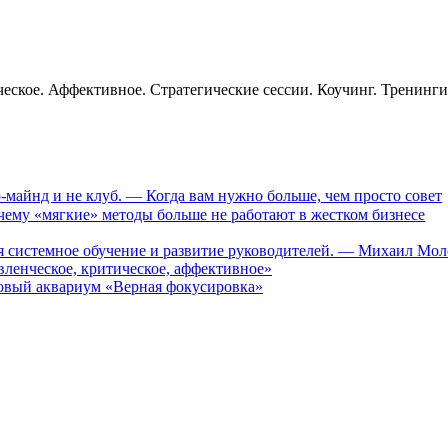
еское. Аффективное. Стратегические сессии. Коучинг. Тренинг
-майнд и не клуб. — Когда вам нужно больше, чем просто совет
му «мягкие» методы больше не работают в жестком бизнесе
ся системное обучение и развитие руководителей. — Михаил Мо
ленческое, критическое, аффективное»
вый аквариум «Верная фокусировка»