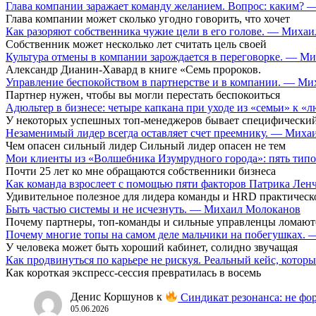
Глава компании заражает команду желанием. Вопрос: каким?
Глава компании может сколько угодно говорить, что хочет
Как разоряют собственника чужие цели в его голове. — Миха
Собственник может несколько лет считать цель своей
Культура отмены в компании зарождается в переговорке. — М
Александр Дианин-Хавард в книге «Семь пророков.
Управление беспокойством в партнерстве и в компании. — М
Партнер нужен, чтобы вы могли перестать беспокоиться
Адюльтер в бизнесе: четыре капкана при уходе из «семьи» к
У некоторых успешных топ-менеджеров бывает специфический
Незаменимый лидер всегда оставляет счет преемнику. — Мих
Чем опасен сильный лидер Сильный лидер опасен не тем
Мои клиенты из «Волшебника Изумрудного города»: пять типо
Почти 25 лет ко мне обращаются собственники бизнеса
Как команда взрослеет с помощью пяти факторов Патрика Ле
Удивительное полезное для лидера команды и HRD практическ
Быть частью системы и не исчезнуть. — Михаил Молоканов
Почему партнеры, топ-команды и сильные управленцы ломают
Почему многие топы на самом деле мальчики на побегушках.
У человека может быть хороший кабинет, солидно звучащая
Как продвинуться по карьере не рискуя. Реальный кейс, кот
Как короткая экспресс-сессия превратилась в восемь
Денис Коршунов
к
Синдикат резонанса: не фор
05.06.2026