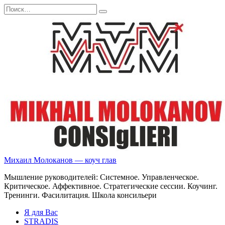
Перейти
Search
к
for:
содержанию
Михаил Молоканов — коуч глав
Мышление руководителей: Системное. Управленческое.
Критическое. Аффективное. Стратегические сессии. Коучинг.
Тренинги. Фасилитация. Школа консильери
Я для Вас
STRADIS