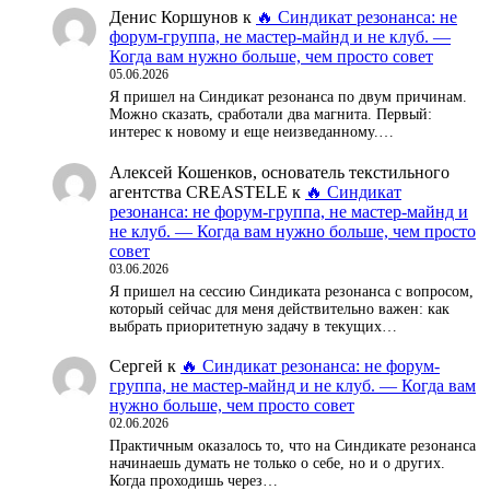
Денис Коршунов
к
🔥 Синдикат резонанса: не
форум-группа, не мастер-майнд и не клуб. —
Когда вам нужно больше, чем просто совет
05.06.2026
Я пришел на Синдикат резонанса по двум причинам.
Можно сказать, сработали два магнита. Первый:
интерес к новому и еще неизведанному.…
Алексей Кошенков, основатель текстильного
агентства CREASTELE
к
🔥 Синдикат
резонанса: не форум-группа, не мастер-майнд и
не клуб. — Когда вам нужно больше, чем просто
совет
03.06.2026
Я пришел на сессию Синдиката резонанса с вопросом,
который сейчас для меня действительно важен: как
выбрать приоритетную задачу в текущих…
Сергей
к
🔥 Синдикат резонанса: не форум-
группа, не мастер-майнд и не клуб. — Когда вам
нужно больше, чем просто совет
02.06.2026
Практичным оказалось то, что на Синдикате резонанса
начинаешь думать не только о себе, но и о других.
Когда проходишь через…