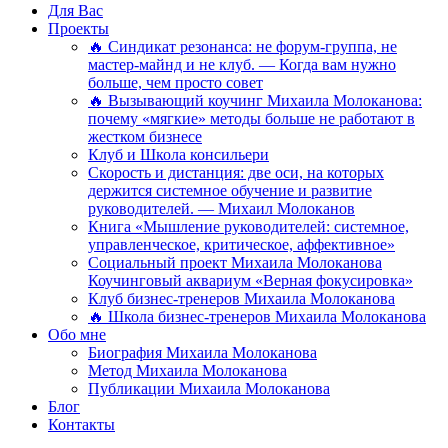
Для Вас
Проекты
🔥 Синдикат резонанса: не форум-группа, не
мастер-майнд и не клуб. — Когда вам нужно
больше, чем просто совет
🔥 Вызывающий коучинг Михаила Молоканова:
почему «мягкие» методы больше не работают в
жестком бизнесе
Клуб и Школа консильери
Скорость и дистанция: две оси, на которых
держится системное обучение и развитие
руководителей. — Михаил Молоканов
Книга «Мышление руководителей: системное,
управленческое, критическое, аффективное»
Социальный проект Михаила Молоканова
Коучинговый аквариум «Верная фокусировка»
Клуб бизнес-тренеров Михаила Молоканова
🔥 Школа бизнес-тренеров Михаила Молоканова
Обо мне
Биография Михаила Молоканова
Метод Михаила Молоканова
Публикации Михаила Молоканова
Блог
Контакты