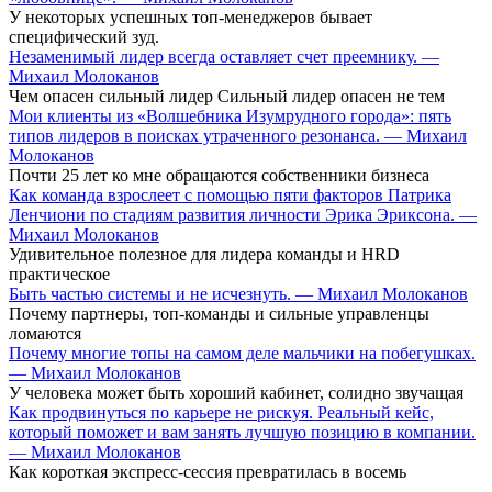
У некоторых успешных топ-менеджеров бывает
специфический зуд.
Незаменимый лидер всегда оставляет счет преемнику. —
Михаил Молоканов
Чем опасен сильный лидер Сильный лидер опасен не тем
Мои клиенты из «Волшебника Изумрудного города»: пять
типов лидеров в поисках утраченного резонанса. — Михаил
Молоканов
Почти 25 лет ко мне обращаются собственники бизнеса
Как команда взрослеет с помощью пяти факторов Патрика
Ленчиони по стадиям развития личности Эрика Эриксона. —
Михаил Молоканов
Удивительное полезное для лидера команды и HRD
практическое
Быть частью системы и не исчезнуть. — Михаил Молоканов
Почему партнеры, топ-команды и сильные управленцы
ломаются
Почему многие топы на самом деле мальчики на побегушках.
— Михаил Молоканов
У человека может быть хороший кабинет, солидно звучащая
Как продвинуться по карьере не рискуя. Реальный кейс,
который поможет и вам занять лучшую позицию в компании.
— Михаил Молоканов
Как короткая экспресс-сессия превратилась в восемь