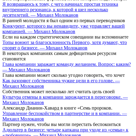
Я возвращаюсь к тому, с чего начинал: простая техника
внутреннего резонанса, к которой я шел несколько
десятилетий. — Михаил Молоканов
В ранней молодости я был одним из первых переводчиков
Конкурент, которого вы ненавидите, уже управляет вашей
компанией. — Михаил Молоканов
Если на каждом стратегическом совещании вы вспоминаете
Топы воюют за благосклонность Первого, хотя думают, что
спорят о бизнесе. — Михаил Молоканов
В некоторых компаниях самым дефицитным ресурсом
становится
Глава компании заражает команду желанием. Вопрос: каким?
— Михаил Молоканов
Глава компании может сколько угодно говорить, что хочет
Как разоряют собственника чужие цели в его голове. —
Михаил Молоканов
Собственник может несколько лет считать цель своей
Культура отмены в компании зарождается в переговорке. —
Михаил Молоканов
Александр Дианин-Хавард в книге «Семь пророков.
Управление беспокойством в партнерстве и в компании. —
Михаил Молоканов
Партнер нужен, чтобы вы могли перестать беспокоиться
Адюльтер в бизнесе: четыре капкана при уходе из «семьи» к
«любовнице». — Михаил Молоканов