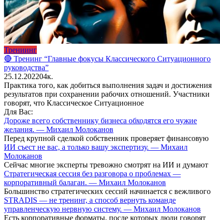
Трениинг
🔴 Тренинг “Главные фокусы Классического Ситуационного
руководства”
25.12.2022
0
4к.
Практика того, как добиться выполнения задач и достижения
результатов при сохранении рабочих отношений. Участники
говорят, что Классическое Ситуационное
Для Вас:
Дороже всего собственнику бизнеса обходятся его чужие
желания. — Михаил Молоканов
Перед крупной сделкой собственник проверяет финансовую
ИИ съест не вас, а только вашу экспертизу. — Михаил
Молоканов
Сейчас многие эксперты тревожно смотрят на ИИ и думают
Стратегическая сессия без разговора о проблемах —
корпоративный балаган. — Михаил Молоканов
Большинство стратегических сессий начинается с вежливого
STRADIS — не тренинг, а способ вернуть команде
управленческую нервную систему. — Михаил Молоканов
Есть корпоративные форматы, после которых люди говорят