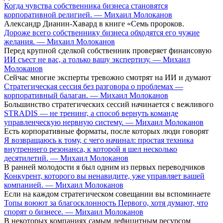
Когда чувства собственника бизнеса становятся
корпоративной религией. — Михаил Молоканов
Александр Дианин-Хавард в книге «Семь пророков.
Дороже всего собственнику бизнеса обходятся его чужие
желания. — Михаил Молоканов
Перед крупной сделкой собственник проверяет финансовую
ИИ съест не вас, а только вашу экспертизу. — Михаил
Молоканов
Сейчас многие эксперты тревожно смотрят на ИИ и думают
Стратегическая сессия без разговора о проблемах —
корпоративный балаган. — Михаил Молоканов
Большинство стратегических сессий начинается с вежливого
STRADIS — не тренинг, а способ вернуть команде
управленческую нервную систему. — Михаил Молоканов
Есть корпоративные форматы, после которых люди говорят
Я возвращаюсь к тому, с чего начинал: простая техника
внутреннего резонанса, к которой я шел несколько
десятилетий. — Михаил Молоканов
В ранней молодости я был одним из первых переводчиков
Конкурент, которого вы ненавидите, уже управляет вашей
компанией. — Михаил Молоканов
Если на каждом стратегическом совещании вы вспоминаете
Топы воюют за благосклонность Первого, хотя думают, что
спорят о бизнесе. — Михаил Молоканов
В некоторых компаниях самым дефицитным ресурсом