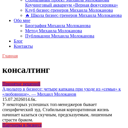
Коучинговый аквариум «Верная фокусировка»
Клуб бизнес-тренеров Михаила Молоканова
🔥 Школа бизнес-тренеров Михаила Молоканова
Обо мне
Биография Михаила Молоканова
Метод Михаила Молоканова
Публикации Михаила Молоканова
Блог
Контакты
Главная
консалтинг
Принятие решений
Адюльтер в бизнесе: четыре капкана при уходе из «семьи» к
«любовнице». — Михаил Молоканов
15.07.2026
0
14.6к.
У некоторых успешных топ-менеджеров бывает
специфический зуд. Стабильная корпоративная жизнь
начинает казаться скучным, предсказуемым, лишенным
страсти браком.
Партнеры в бизнесе