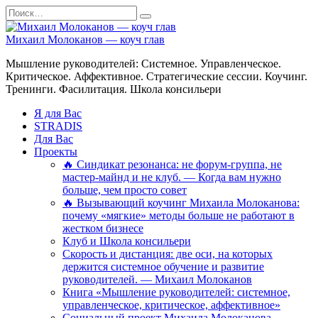
Перейти
Search
к
for:
содержанию
Михаил Молоканов — коуч глав
Мышление руководителей: Системное. Управленческое.
Критическое. Аффективное. Стратегические сессии. Коучинг.
Тренинги. Фасилитация. Школа консильери
Я для Вас
STRADIS
Для Вас
Проекты
🔥 Синдикат резонанса: не форум-группа, не
мастер-майнд и не клуб. — Когда вам нужно
больше, чем просто совет
🔥 Вызывающий коучинг Михаила Молоканова:
почему «мягкие» методы больше не работают в
жестком бизнесе
Клуб и Школа консильери
Скорость и дистанция: две оси, на которых
держится системное обучение и развитие
руководителей. — Михаил Молоканов
Книга «Мышление руководителей: системное,
управленческое, критическое, аффективное»
Социальный проект Михаила Молоканова