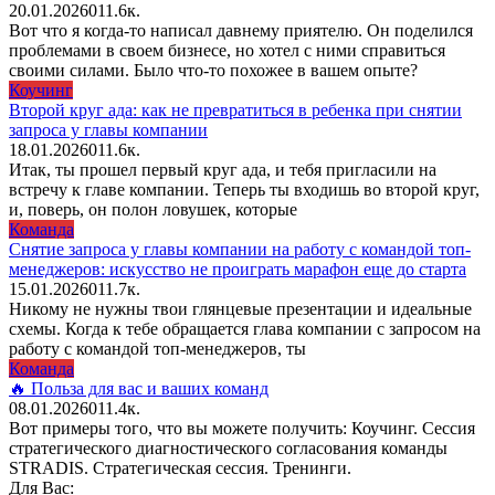
20.01.2026
0
11.6к.
Вот что я когда-то написал давнему приятелю. Он поделился
проблемами в своем бизнесе, но хотел с ними справиться
своими силами. Было что-то похожее в вашем опыте?
Коучинг
Второй круг ада: как не превратиться в ребенка при снятии
запроса у главы компании
18.01.2026
0
11.6к.
Итак, ты прошел первый круг ада, и тебя пригласили на
встречу к главе компании. Теперь ты входишь во второй круг,
и, поверь, он полон ловушек, которые
Команда
Снятие запроса у главы компании на работу с командой топ-
менеджеров: искусство не проиграть марафон еще до старта
15.01.2026
0
11.7к.
Никому не нужны твои глянцевые презентации и идеальные
схемы. Когда к тебе обращается глава компании с запросом на
работу с командой топ-менеджеров, ты
Команда
🔥 Польза для вас и ваших команд
08.01.2026
0
11.4к.
Вот примеры того, что вы можете получить: Коучинг. Сессия
стратегического диагностического согласования команды
STRADIS. Стратегическая сессия. Тренинги.
Для Вас: