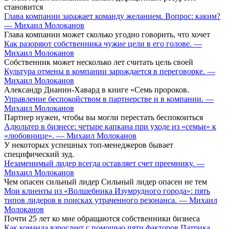
становится
Глава компании заражает команду желанием. Вопрос: каким?
— Михаил Молоканов
Глава компании может сколько угодно говорить, что хочет
Как разоряют собственника чужие цели в его голове. —
Михаил Молоканов
Собственник может несколько лет считать цель своей
Культура отмены в компании зарождается в переговорке. —
Михаил Молоканов
Александр Дианин-Хавард в книге «Семь пророков.
Управление беспокойством в партнерстве и в компании. —
Михаил Молоканов
Партнер нужен, чтобы вы могли перестать беспокоиться
Адюльтер в бизнесе: четыре капкана при уходе из «семьи» к
«любовнице». — Михаил Молоканов
У некоторых успешных топ-менеджеров бывает
специфический зуд.
Незаменимый лидер всегда оставляет счет преемнику. —
Михаил Молоканов
Чем опасен сильный лидер Сильный лидер опасен не тем
Мои клиенты из «Волшебника Изумрудного города»: пять
типов лидеров в поисках утраченного резонанса. — Михаил
Молоканов
Почти 25 лет ко мне обращаются собственники бизнеса
Как команда взрослеет с помощью пяти факторов Патрика