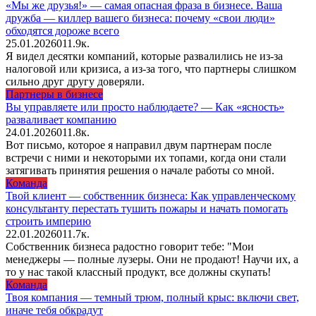
«Мы же друзья!» — самая опасная фраза в бизнесе. Ваша
дружба — киллер вашего бизнеса: почему «свои люди»
обходятся дороже всего
25.01.2026
0
11.9к.
Я видел десятки компаний, которые развалились не из-за
налоговой или кризиса, а из-за того, что партнеры слишком
сильно друг другу доверяли.
Партнеры в бизнесе
Вы управляете или просто наблюдаете? — Как «ясность»
разваливает компанию
24.01.2026
0
11.8к.
Вот письмо, которое я направил двум партнерам после
встречи с ними и некоторыми их топами, когда они стали
затягивать принятия решения о начале работы со мной.
Команда
Твой клиент — собственник бизнеса: Как управленческому
консультанту перестать тушить пожары и начать помогать
строить империю
22.01.2026
0
11.7к.
Собственник бизнеса радостно говорит тебе: "Мои
менеджеры — полные лузеры. Они не продают! Научи их, а
то у нас такой классный продукт, все должны скупать!
Команда
Твоя компания — темный трюм, полный крыс: включи свет,
иначе тебя обкрадут