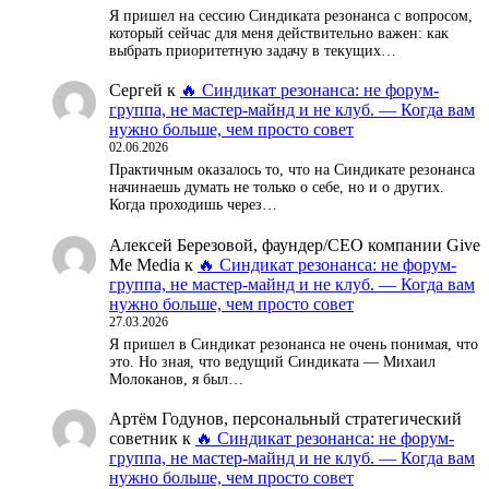
Я пришел на сессию Синдиката резонанса с вопросом,
который сейчас для меня действительно важен: как
выбрать приоритетную задачу в текущих…
Сергей
к
🔥 Синдикат резонанса: не форум-
группа, не мастер-майнд и не клуб. — Когда вам
нужно больше, чем просто совет
02.06.2026
Практичным оказалось то, что на Синдикате резонанса
начинаешь думать не только о себе, но и о других.
Когда проходишь через…
Алексей Березовой, фаундер/СЕО компании Give
Me Media
к
🔥 Синдикат резонанса: не форум-
группа, не мастер-майнд и не клуб. — Когда вам
нужно больше, чем просто совет
27.03.2026
Я пришел в Синдикат резонанса не очень понимая, что
это. Но зная, что ведущий Синдиката — Михаил
Молоканов, я был…
Артём Годунов, персональный стратегический
советник
к
🔥 Синдикат резонанса: не форум-
группа, не мастер-майнд и не клуб. — Когда вам
нужно больше, чем просто совет