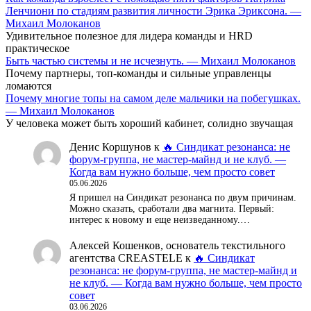
Ленчиони по стадиям развития личности Эрика Эриксона. —
Михаил Молоканов
Удивительное полезное для лидера команды и HRD
практическое
Быть частью системы и не исчезнуть. — Михаил Молоканов
Почему партнеры, топ-команды и сильные управленцы
ломаются
Почему многие топы на самом деле мальчики на побегушках.
— Михаил Молоканов
У человека может быть хороший кабинет, солидно звучащая
Денис Коршунов
к
🔥 Синдикат резонанса: не
форум-группа, не мастер-майнд и не клуб. —
Когда вам нужно больше, чем просто совет
05.06.2026
Я пришел на Синдикат резонанса по двум причинам.
Можно сказать, сработали два магнита. Первый:
интерес к новому и еще неизведанному.…
Алексей Кошенков, основатель текстильного
агентства CREASTELE
к
🔥 Синдикат
резонанса: не форум-группа, не мастер-майнд и
не клуб. — Когда вам нужно больше, чем просто
совет
03.06.2026