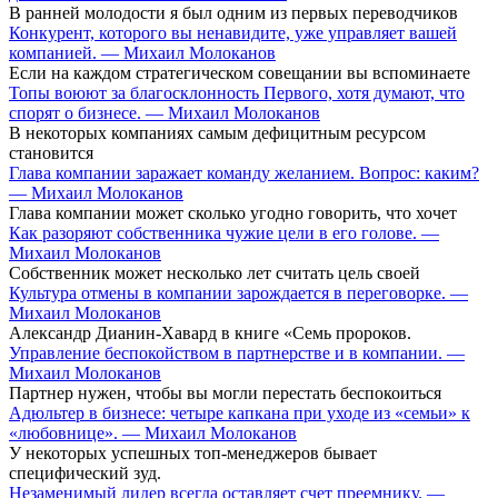
В ранней молодости я был одним из первых переводчиков
Конкурент, которого вы ненавидите, уже управляет вашей
компанией. — Михаил Молоканов
Если на каждом стратегическом совещании вы вспоминаете
Топы воюют за благосклонность Первого, хотя думают, что
спорят о бизнесе. — Михаил Молоканов
В некоторых компаниях самым дефицитным ресурсом
становится
Глава компании заражает команду желанием. Вопрос: каким?
— Михаил Молоканов
Глава компании может сколько угодно говорить, что хочет
Как разоряют собственника чужие цели в его голове. —
Михаил Молоканов
Собственник может несколько лет считать цель своей
Культура отмены в компании зарождается в переговорке. —
Михаил Молоканов
Александр Дианин-Хавард в книге «Семь пророков.
Управление беспокойством в партнерстве и в компании. —
Михаил Молоканов
Партнер нужен, чтобы вы могли перестать беспокоиться
Адюльтер в бизнесе: четыре капкана при уходе из «семьи» к
«любовнице». — Михаил Молоканов
У некоторых успешных топ-менеджеров бывает
специфический зуд.
Незаменимый лидер всегда оставляет счет преемнику. —