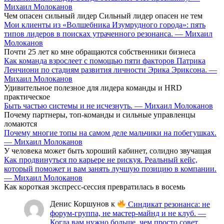
Михаил Молоканов
Чем опасен сильный лидер Сильный лидер опасен не тем
Мои клиенты из «Волшебника Изумрудного города»: пять
типов лидеров в поисках утраченного резонанса. — Михаил
Молоканов
Почти 25 лет ко мне обращаются собственники бизнеса
Как команда взрослеет с помощью пяти факторов Патрика
Ленчиони по стадиям развития личности Эрика Эриксона. —
Михаил Молоканов
Удивительное полезное для лидера команды и HRD
практическое
Быть частью системы и не исчезнуть. — Михаил Молоканов
Почему партнеры, топ-команды и сильные управленцы
ломаются
Почему многие топы на самом деле мальчики на побегушках.
— Михаил Молоканов
У человека может быть хороший кабинет, солидно звучащая
Как продвинуться по карьере не рискуя. Реальный кейс,
который поможет и вам занять лучшую позицию в компании.
— Михаил Молоканов
Как короткая экспресс-сессия превратилась в восемь
Денис Коршунов
к
Синдикат резонанса: не
форум-группа, не мастер-майнд и не клуб. —
Когда вам нужно больше, чем просто совет