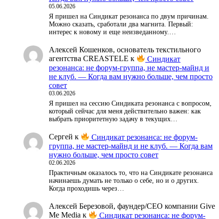
05.06.2026
Я пришел на Синдикат резонанса по двум причинам.
Можно сказать, сработали два магнита. Первый:
интерес к новому и еще неизведанному.…
Алексей Кошенков, основатель текстильного
агентства CREASTELE
к
Синдикат
резонанса: не форум-группа, не мастер-майнд и
не клуб. — Когда вам нужно больше, чем просто
совет
03.06.2026
Я пришел на сессию Синдиката резонанса с вопросом,
который сейчас для меня действительно важен: как
выбрать приоритетную задачу в текущих…
Сергей
к
Синдикат резонанса: не форум-
группа, не мастер-майнд и не клуб. — Когда вам
нужно больше, чем просто совет
02.06.2026
Практичным оказалось то, что на Синдикате резонанса
начинаешь думать не только о себе, но и о других.
Когда проходишь через…
Алексей Березовой, фаундер/СЕО компании Give
Me Media
к
Синдикат резонанса: не форум-