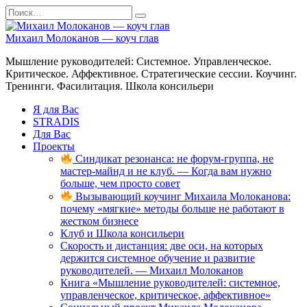
Перейти
Search
к
for:
содержанию
Михаил Молоканов — коуч глав
Мышление руководителей: Системное. Управленческое.
Критическое. Аффективное. Стратегические сессии. Коучинг.
Тренинги. Фасилитация. Школа консильери
Я для Вас
STRADIS
Для Вас
Проекты
Синдикат резонанса: не форум-группа, не
мастер-майнд и не клуб. — Когда вам нужно
больше, чем просто совет
Вызывающий коучинг Михаила Молоканова:
почему «мягкие» методы больше не работают в
жестком бизнесе
Клуб и Школа консильери
Скорость и дистанция: две оси, на которых
держится системное обучение и развитие
руководителей. — Михаил Молоканов
Книга «Мышление руководителей: системное,
управленческое, критическое, аффективное»