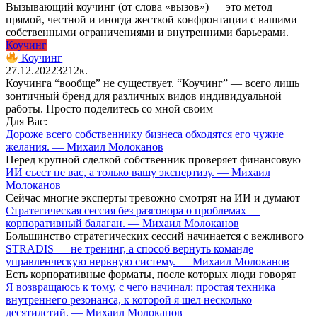
Вызывающий коучинг (от слова «вызов») — это метод
прямой, честной и иногда жесткой конфронтации с вашими
собственными ограничениями и внутренними барьерами.
Коучинг
Коучинг
27.12.2022
32
12к.
Коучинга “вообще” не существует. “Коучинг” — всего лишь
зонтичный бренд для различных видов индивидуальной
работы. Просто поделитесь со мной своим
Для Вас:
Дороже всего собственнику бизнеса обходятся его чужие
желания. — Михаил Молоканов
Перед крупной сделкой собственник проверяет финансовую
ИИ съест не вас, а только вашу экспертизу. — Михаил
Молоканов
Сейчас многие эксперты тревожно смотрят на ИИ и думают
Стратегическая сессия без разговора о проблемах —
корпоративный балаган. — Михаил Молоканов
Большинство стратегических сессий начинается с вежливого
STRADIS — не тренинг, а способ вернуть команде
управленческую нервную систему. — Михаил Молоканов
Есть корпоративные форматы, после которых люди говорят
Я возвращаюсь к тому, с чего начинал: простая техника
внутреннего резонанса, к которой я шел несколько
десятилетий. — Михаил Молоканов