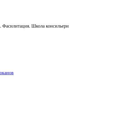
и. Фасилитация. Школа консильери
локанов