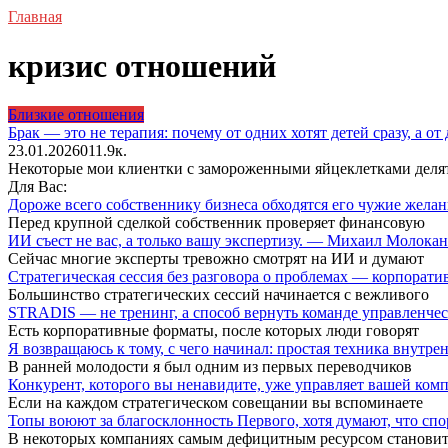
Главная
кризис отношений
Близкие отношения
Брак — это не терапия: почему от одних хотят детей сразу, а от
23.01.2026
0
11.9к.
Некоторые мои клиентки с замороженными яйцеклетками делятся
Для Вас:
Дороже всего собственнику бизнеса обходятся его чужие жел
Перед крупной сделкой собственник проверяет финансовую
ИИ съест не вас, а только вашу экспертизу. — Михаил Молока
Сейчас многие эксперты тревожно смотрят на ИИ и думают
Стратегическая сессия без разговора о проблемах — корпора
Большинство стратегических сессий начинается с вежливого
STRADIS — не тренинг, а способ вернуть команде управленч
Есть корпоративные форматы, после которых люди говорят
Я возвращаюсь к тому, с чего начинал: простая техника внутр
В ранней молодости я был одним из первых переводчиков
Конкурент, которого вы ненавидите, уже управляет вашей ко
Если на каждом стратегическом совещании вы вспоминаете
Топы воюют за благосклонность Первого, хотя думают, что сп
В некоторых компаниях самым дефицитным ресурсом становит