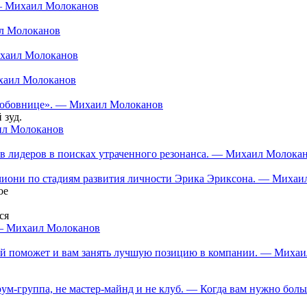
 — Михаил Молоканов
ил Молоканов
ихаил Молоканов
ихаил Молоканов
 «любовнице». — Михаил Молоканов
 зуд.
аил Молоканов
в лидеров в поисках утраченного резонанса. — Михаил Молока
нчиони по стадиям развития личности Эрика Эриксона. — Миха
ое
ся
 — Михаил Молоканов
орый поможет и вам занять лучшую позицию в компании. — Миха
ум-группа, не мастер-майнд и не клуб. — Когда вам нужно больш