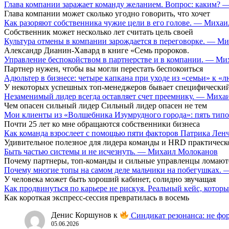
Глава компании заражает команду желанием. Вопрос: каким?
Глава компании может сколько угодно говорить, что хочет
Как разоряют собственника чужие цели в его голове. — Миха
Собственник может несколько лет считать цель своей
Культура отмены в компании зарождается в переговорке. — М
Александр Дианин-Хавард в книге «Семь пророков.
Управление беспокойством в партнерстве и в компании. — М
Партнер нужен, чтобы вы могли перестать беспокоиться
Адюльтер в бизнесе: четыре капкана при уходе из «семьи» к
У некоторых успешных топ-менеджеров бывает специфический
Незаменимый лидер всегда оставляет счет преемнику. — Мих
Чем опасен сильный лидер Сильный лидер опасен не тем
Мои клиенты из «Волшебника Изумрудного города»: пять типо
Почти 25 лет ко мне обращаются собственники бизнеса
Как команда взрослеет с помощью пяти факторов Патрика Ле
Удивительное полезное для лидера команды и HRD практическ
Быть частью системы и не исчезнуть. — Михаил Молоканов
Почему партнеры, топ-команды и сильные управленцы ломают
Почему многие топы на самом деле мальчики на побегушках.
У человека может быть хороший кабинет, солидно звучащая
Как продвинуться по карьере не рискуя. Реальный кейс, кот
Как короткая экспресс-сессия превратилась в восемь
Денис Коршунов
к
Синдикат резонанса: не фор
05.06.2026