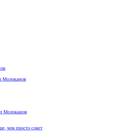
нов
ил Молоканов
ил Молоканов
е, чем просто совет