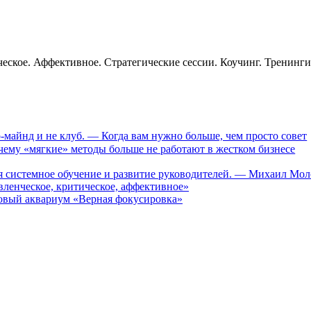
еское. Аффективное. Стратегические сессии. Коучинг. Тренинг
-майнд и не клуб. — Когда вам нужно больше, чем просто совет
му «мягкие» методы больше не работают в жестком бизнесе
ся системное обучение и развитие руководителей. — Михаил Мо
ленческое, критическое, аффективное»
вый аквариум «Верная фокусировка»