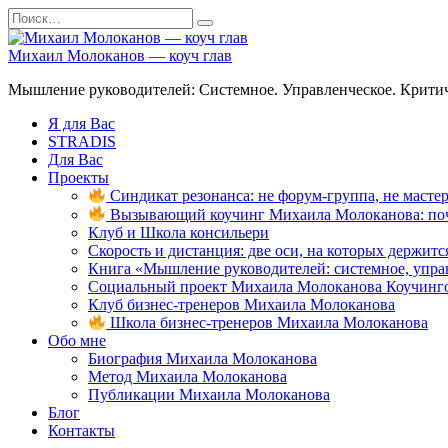
Перейти
Search
к
for:
содержанию
Михаил Молоканов — коуч глав
Мышление руководителей: Системное. Управленческое. Критич
Я для Вас
STRADIS
Для Вас
Проекты
Синдикат резонанса: не форум-группа, не мастер
Вызывающий коучинг Михаила Молоканова: поче
Клуб и Школа консильери
Скорость и дистанция: две оси, на которых держит
Книга «Мышление руководителей: системное, управ
Социальный проект Михаила Молоканова Коучинго
Клуб бизнес-тренеров Михаила Молоканова
Школа бизнес-тренеров Михаила Молоканова
Обо мне
Биография Михаила Молоканова
Метод Михаила Молоканова
Публикации Михаила Молоканова
Блог
Контакты