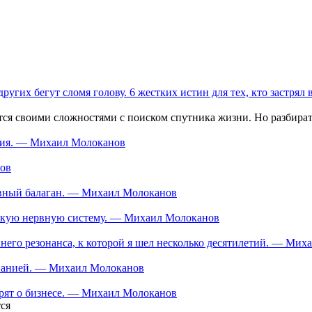
 других бегут сломя голову. 6 жестких истин для тех, кто застря
 своими сложностями с поиском спутника жизни. Но разбираться
ания. — Михаил Молоканов
нов
тивный балаган. — Михаил Молоканов
ескую нервную систему. — Михаил Молоканов
еннего резонанса, к которой я шел несколько десятилетий. — Ми
мпанией. — Михаил Молоканов
орят о бизнесе. — Михаил Молоканов
ся