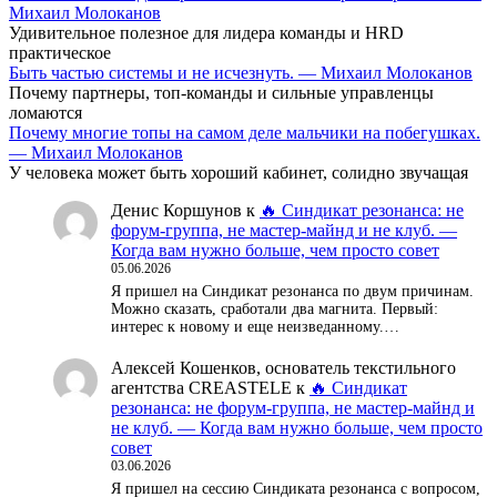
Михаил Молоканов
Удивительное полезное для лидера команды и HRD
практическое
Быть частью системы и не исчезнуть. — Михаил Молоканов
Почему партнеры, топ-команды и сильные управленцы
ломаются
Почему многие топы на самом деле мальчики на побегушках.
— Михаил Молоканов
У человека может быть хороший кабинет, солидно звучащая
Денис Коршунов
к
🔥 Синдикат резонанса: не
форум-группа, не мастер-майнд и не клуб. —
Когда вам нужно больше, чем просто совет
05.06.2026
Я пришел на Синдикат резонанса по двум причинам.
Можно сказать, сработали два магнита. Первый:
интерес к новому и еще неизведанному.…
Алексей Кошенков, основатель текстильного
агентства CREASTELE
к
🔥 Синдикат
резонанса: не форум-группа, не мастер-майнд и
не клуб. — Когда вам нужно больше, чем просто
совет
03.06.2026
Я пришел на сессию Синдиката резонанса с вопросом,