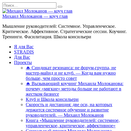
Перейти
Search
к
for:
содержанию
Михаил Молоканов — коуч глав
Мышление руководителей: Системное. Управленческое.
Критическое. Аффективное. Стратегические сессии. Коучинг.
Тренинги. Фасилитация. Школа консильери
Я для Вас
STRADIS
Для Вас
Проекты
🔥 Синдикат резонанса: не форум-группа, не
мастер-майнд и не клуб. — Когда вам нужно
больше, чем просто совет
🔥 Вызывающий коучинг Михаила Молоканова:
почему «мягкие» методы больше не работают в
жестком бизнесе
Клуб и Школа консильери
Скорость и дистанция: две оси, на которых
держится системное обучение и развитие
руководителей. — Михаил Молоканов
Книга «Мышление руководителей: системное,
управленческое, критическое, аффективное»
Социальный проект Михаила Молоканова