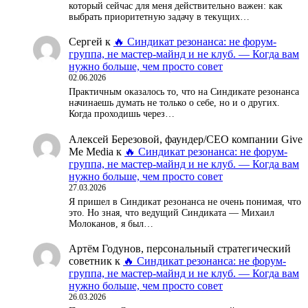
который сейчас для меня действительно важен: как
выбрать приоритетную задачу в текущих…
Сергей
к
🔥 Синдикат резонанса: не форум-
группа, не мастер-майнд и не клуб. — Когда вам
нужно больше, чем просто совет
02.06.2026
Практичным оказалось то, что на Синдикате резонанса
начинаешь думать не только о себе, но и о других.
Когда проходишь через…
Алексей Березовой, фаундер/СЕО компании Give
Me Media
к
🔥 Синдикат резонанса: не форум-
группа, не мастер-майнд и не клуб. — Когда вам
нужно больше, чем просто совет
27.03.2026
Я пришел в Синдикат резонанса не очень понимая, что
это. Но зная, что ведущий Синдиката — Михаил
Молоканов, я был…
Артём Годунов, персональный стратегический
советник
к
🔥 Синдикат резонанса: не форум-
группа, не мастер-майнд и не клуб. — Когда вам
нужно больше, чем просто совет
26.03.2026