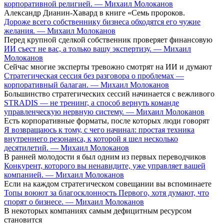
корпоративной религией. — Михаил Молоканов
Александр Дианин-Хавард в книге «Семь пророков.
Дороже всего собственнику бизнеса обходятся его чужие
желания. — Михаил Молоканов
Перед крупной сделкой собственник проверяет финансовую
ИИ съест не вас, а только вашу экспертизу. — Михаил
Молоканов
Сейчас многие эксперты тревожно смотрят на ИИ и думают
Стратегическая сессия без разговора о проблемах —
корпоративный балаган. — Михаил Молоканов
Большинство стратегических сессий начинается с вежливого
STRADIS — не тренинг, а способ вернуть команде
управленческую нервную систему. — Михаил Молоканов
Есть корпоративные форматы, после которых люди говорят
Я возвращаюсь к тому, с чего начинал: простая техника
внутреннего резонанса, к которой я шел несколько
десятилетий. — Михаил Молоканов
В ранней молодости я был одним из первых переводчиков
Конкурент, которого вы ненавидите, уже управляет вашей
компанией. — Михаил Молоканов
Если на каждом стратегическом совещании вы вспоминаете
Топы воюют за благосклонность Первого, хотя думают, что
спорят о бизнесе. — Михаил Молоканов
В некоторых компаниях самым дефицитным ресурсом
становится