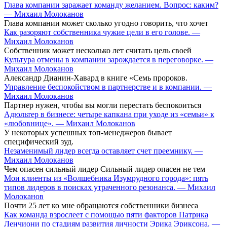
Глава компании заражает команду желанием. Вопрос: каким?
— Михаил Молоканов
Глава компании может сколько угодно говорить, что хочет
Как разоряют собственника чужие цели в его голове. —
Михаил Молоканов
Собственник может несколько лет считать цель своей
Культура отмены в компании зарождается в переговорке. —
Михаил Молоканов
Александр Дианин-Хавард в книге «Семь пророков.
Управление беспокойством в партнерстве и в компании. —
Михаил Молоканов
Партнер нужен, чтобы вы могли перестать беспокоиться
Адюльтер в бизнесе: четыре капкана при уходе из «семьи» к
«любовнице». — Михаил Молоканов
У некоторых успешных топ-менеджеров бывает
специфический зуд.
Незаменимый лидер всегда оставляет счет преемнику. —
Михаил Молоканов
Чем опасен сильный лидер Сильный лидер опасен не тем
Мои клиенты из «Волшебника Изумрудного города»: пять
типов лидеров в поисках утраченного резонанса. — Михаил
Молоканов
Почти 25 лет ко мне обращаются собственники бизнеса
Как команда взрослеет с помощью пяти факторов Патрика
Ленчиони по стадиям развития личности Эрика Эриксона. —