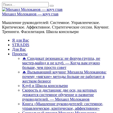
Перейти
Search
к
for:
содержанию
Михаил Молоканов — коуч глав
Мышление руководителей: Системное. Управленческое.
Критическое. Аффективное. Стратегические сессии. Коучинг.
Тренинги. Фасилитация. Школа консильери
Я для Вас
STRADIS
Для Вас
Проекты
🔥 Синдикат резонанса: не форум-группа, не
мастер-майнд и не клуб. — Когда вам нужно
больше, чем просто совет
🔥 Вызывающий коучинг Михаила Молоканова:
почему «мягкие» методы больше не работают в
жестком бизнесе
Клуб и Школа консильери
Скорость и дистанция: две оси, на которых
держится системное обучение и развитие
руководителей. — Михаил Молоканов
Книга «Мышление руководителей: системное,
управленческое, критическое, аффективное»
Социальный проект Михаила Молоканова