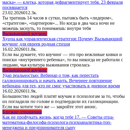
маска» — клетка, которая дефрагментирует тебя. 23 февраля
посвящается
23.02.2026
0
12.3к.
Ты тратишь 14 часов в сутки, пытаясь быть «лидером»,
«стратегом», «партнером»... Но когда в два часа ночи не
можешь заснуть, то понимаешь: внутри тебя
Вызывающий коучинг
Хуцпа как управленческая стратегия: Почему Вызывающий
коучинг для евреев родная стихия
16.02.2026
0
11.8к.
Если вы думаете, что коучинг — это про вежливые кивки и
поиски «внутреннего ребенка», то вы никогда не работали с
людьми, чья культура выживания строилась
Вызывающий коучинг
Удар реальностью: Вебинар о том, как перестать
галлюцинировать и начать жить. Вечернее повторение
вебинара для тех, кто не смог участвовать в дневное время
16.02.2026
0
11.9к.
Большинство людей платят коучам и психологам за то, чтобы
их погладили по голове и подтвердили их галлюцинации.
Если вы хотите того же — закройте этот анонс.
Близкие отношения
Как не профукать жизнь, когда тебе 17. — Советы отца-
математика-философа-психолога-психоаналитика-топ-
менеджера и предпринимателя сыну