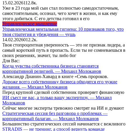
15.02.2026
1
12.8к.
Уже в 23 года мой сын стал полностью самодостаточным,
самостоятельным, осознал, чего хочет в жизни, и как ему
этого добиться. С его детства готовил я его
Управленческое мышление
Управленческая ментальная гигиена: 10 признаков того, что
твоя стратегия и убеждения — чушь
14.02.2026
0
12.2к.
Твоя стопроцентная уверенность — это не признак лидера, а
самый короткий путь в пропасть. Если ты не сомневаешься в
своих решениях, значит, ты либо бог
Для Вас:
Когда чувства собственника бизнеса становятся
корпоративной религией. — Михаил Молоканов
Александр Дианин-Хавард в книге «Семь пророков.
Дороже всего собственнику бизнеса обходятся его чужие
желания. — Михаил Молоканов
Перед крупной сделкой собственник проверяет финансовую
ИИ съест не вас, а только вашу экспертизу. — Михаил
Молоканов
Сейчас многие эксперты тревожно смотрят на ИИ и думают
Стратегическая сессия без разговора о проблемах —
корпоративный балаган. — Михаил Молоканов
Большинство стратегических сессий начинается с вежливого
STRADIS — не тренинг, а способ вернуть команде