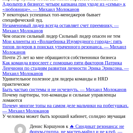
Адюльтер в бизнесе: четыре капкана при уходе из «семьи» к
«любовнице». — Михаил Молоканов
У некоторых успешных топ-менеджеров бывает
специфический зуд.
Незаменимый лидер всегда оставляет счет преемнику. —
Михаил Молоканов
Чем опасен сильный лидер Сильный лидер опасен не тем
Мои клиенты из «Волшебника Изумрудного города»: пять
типов лидеров в поисках утраченного резонанса. — Михаил
Молоканов
Почти 25 лет ко мне обращаются собственники бизнеса
Как команда взрослеет с помощью пяти факторов Патрика
Ленчиони по стадиям развития личности Эрика Эриксона. —
Михаил Молоканов
Удивительное полезное для лидера команды и HRD
практическое
Быть частью системы и не исчезнуть. — Михаил Молоканов
Почему партнеры, топ-команды и сильные управленцы
ломаются
Почему многие топы на самом деле мальчики на побегушках.
— Михаил Молоканов
У человека может быть хороший кабинет, солидно звучащая
Денис Коршунов
к
🔥 Синдикат резонанса: не
форум-группа, не мастер-майнд и не клуб. —