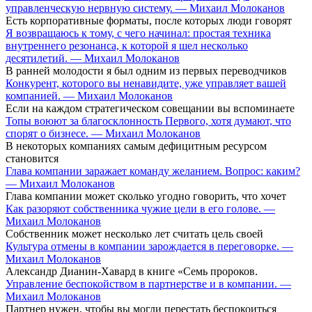
управленческую нервную систему. — Михаил Молоканов
Есть корпоративные форматы, после которых люди говорят
Я возвращаюсь к тому, с чего начинал: простая техника
внутреннего резонанса, к которой я шел несколько
десятилетий. — Михаил Молоканов
В ранней молодости я был одним из первых переводчиков
Конкурент, которого вы ненавидите, уже управляет вашей
компанией. — Михаил Молоканов
Если на каждом стратегическом совещании вы вспоминаете
Топы воюют за благосклонность Первого, хотя думают, что
спорят о бизнесе. — Михаил Молоканов
В некоторых компаниях самым дефицитным ресурсом
становится
Глава компании заражает команду желанием. Вопрос: каким?
— Михаил Молоканов
Глава компании может сколько угодно говорить, что хочет
Как разоряют собственника чужие цели в его голове. —
Михаил Молоканов
Собственник может несколько лет считать цель своей
Культура отмены в компании зарождается в переговорке. —
Михаил Молоканов
Александр Дианин-Хавард в книге «Семь пророков.
Управление беспокойством в партнерстве и в компании. —
Михаил Молоканов
Партнер нужен, чтобы вы могли перестать беспокоиться