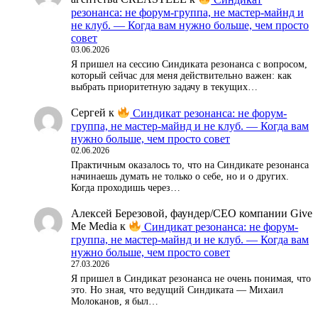
резонанса: не форум-группа, не мастер-майнд и
не клуб. — Когда вам нужно больше, чем просто
совет
03.06.2026
Я пришел на сессию Синдиката резонанса с вопросом,
который сейчас для меня действительно важен: как
выбрать приоритетную задачу в текущих…
Сергей
к
Синдикат резонанса: не форум-
группа, не мастер-майнд и не клуб. — Когда вам
нужно больше, чем просто совет
02.06.2026
Практичным оказалось то, что на Синдикате резонанса
начинаешь думать не только о себе, но и о других.
Когда проходишь через…
Алексей Березовой, фаундер/СЕО компании Give
Me Media
к
Синдикат резонанса: не форум-
группа, не мастер-майнд и не клуб. — Когда вам
нужно больше, чем просто совет
27.03.2026
Я пришел в Синдикат резонанса не очень понимая, что
это. Но зная, что ведущий Синдиката — Михаил
Молоканов, я был…