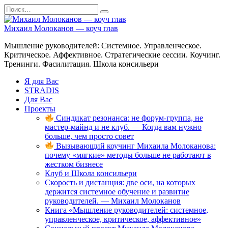
Перейти
Search
к
for:
содержанию
Михаил Молоканов — коуч глав
Мышление руководителей: Системное. Управленческое.
Критическое. Аффективное. Стратегические сессии. Коучинг.
Тренинги. Фасилитация. Школа консильери
Я для Вас
STRADIS
Для Вас
Проекты
Синдикат резонанса: не форум-группа, не
мастер-майнд и не клуб. — Когда вам нужно
больше, чем просто совет
Вызывающий коучинг Михаила Молоканова:
почему «мягкие» методы больше не работают в
жестком бизнесе
Клуб и Школа консильери
Скорость и дистанция: две оси, на которых
держится системное обучение и развитие
руководителей. — Михаил Молоканов
Книга «Мышление руководителей: системное,
управленческое, критическое, аффективное»