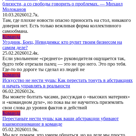
близости, а со свободы говорить о проблемах. — Михаил
Молоканов
10.03.2026
0
12.7к.
Там, где плохие новости опасно приносить на стол, никакого
доверия нет. Есть только вежливая форма коллективного
самообмана.
Команда
Угодник, Боец, Невидимка: кто рулит твоим бизнесом на
самом деле?
25.02.2026
0
12.4к.
Если увольнение «среднего» руководителя ощущается так,
будто тебе отрезали палец — это не про него. Это про тебя.
Где-то по дороге ты сделал из людей не
Команда
Искусство не нести чушь: Как перестать тонуть в абстракциях
и начать управлять в реальности
06.02.2026
0
12к.
Вы можете болтать часами, рассуждая о «высоких материях»
и «командном духе», но пока вы не научитесь приземлять
свои слова до уровня фактов и действий
Команда
Перестаньте нести чушь: как ваши абстракции убивают
взаимопонимание в команде
05.02.2026
0
11.9к.
Мы все думаем, что умеем общаться, но на деле мы просто