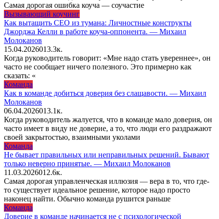
Самая дорогая ошибка коуча — соучастие
Вызывающий коучинг
Как вытащить CEO из тумана: Личностные конструкты
Джорджа Келли в работе коуча-оппонента. — Михаил
Молоканов
15.04.2026
0
13.3к.
Когда руководитель говорит: «Мне надо стать увереннее», он
часто не сообщает ничего полезного. Это примерно как
сказать: «
Команда
Как в команде добиться доверия без слащавости. — Михаил
Молоканов
06.04.2026
0
13.1к.
Когда руководитель жалуется, что в команде мало доверия, он
часто имеет в виду не доверие, а то, что люди его раздражают
своей закрытостью, взаимными уколами
Команда
Не бывает правильных или неправильных решений. Бывают
только неверно принятые. — Михаил Молоканов
11.03.2026
0
12.6к.
Самая дорогая управленческая иллюзия — вера в то, что где-
то существует идеальное решение, которое надо просто
наконец найти. Обычно команда рушится раньше
Команда
Доверие в команде начинается не с психологической