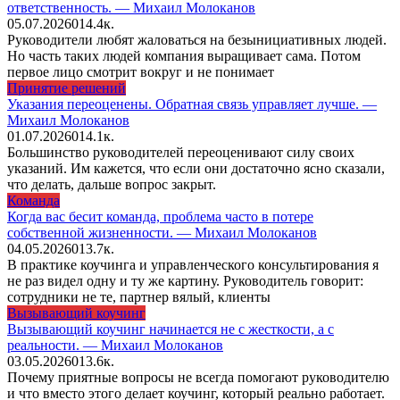
ответственность. — Михаил Молоканов
05.07.2026
0
14.4к.
Руководители любят жаловаться на безынициативных людей.
Но часть таких людей компания выращивает сама. Потом
первое лицо смотрит вокруг и не понимает
Принятие решений
Указания переоценены. Обратная связь управляет лучше. —
Михаил Молоканов
01.07.2026
0
14.1к.
Большинство руководителей переоценивают силу своих
указаний. Им кажется, что если они достаточно ясно сказали,
что делать, дальше вопрос закрыт.
Команда
Когда вас бесит команда, проблема часто в потере
собственной жизненности. — Михаил Молоканов
04.05.2026
0
13.7к.
В практике коучинга и управленческого консультирования я
не раз видел одну и ту же картину. Руководитель говорит:
сотрудники не те, партнер вялый, клиенты
Вызывающий коучинг
Вызывающий коучинг начинается не с жесткости, а с
реальности. — Михаил Молоканов
03.05.2026
0
13.6к.
Почему приятные вопросы не всегда помогают руководителю
и что вместо этого делает коучинг, который реально работает.