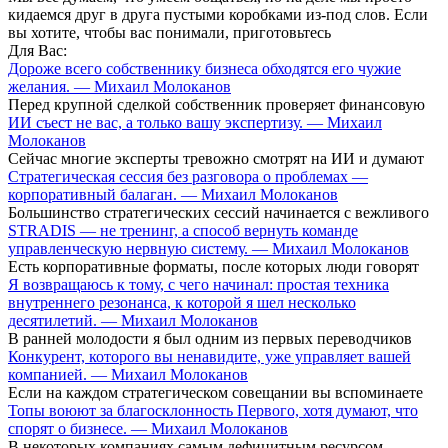
кидаемся друг в друга пустыми коробками из-под слов. Если
вы хотите, чтобы вас понимали, приготовьтесь
Для Вас:
Дороже всего собственнику бизнеса обходятся его чужие
желания. — Михаил Молоканов
Перед крупной сделкой собственник проверяет финансовую
ИИ съест не вас, а только вашу экспертизу. — Михаил
Молоканов
Сейчас многие эксперты тревожно смотрят на ИИ и думают
Стратегическая сессия без разговора о проблемах —
корпоративный балаган. — Михаил Молоканов
Большинство стратегических сессий начинается с вежливого
STRADIS — не тренинг, а способ вернуть команде
управленческую нервную систему. — Михаил Молоканов
Есть корпоративные форматы, после которых люди говорят
Я возвращаюсь к тому, с чего начинал: простая техника
внутреннего резонанса, к которой я шел несколько
десятилетий. — Михаил Молоканов
В ранней молодости я был одним из первых переводчиков
Конкурент, которого вы ненавидите, уже управляет вашей
компанией. — Михаил Молоканов
Если на каждом стратегическом совещании вы вспоминаете
Топы воюют за благосклонность Первого, хотя думают, что
спорят о бизнесе. — Михаил Молоканов
В некоторых компаниях самым дефицитным ресурсом