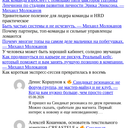
Как команда взрослеет с помощью пяти факторов Патрика
Ленчиони по стадиям развития личности Эрика Эриксона. —
Михаил Молоканов
Удивительное полезное для лидера команды и HRD
практическое
Быть частью системы и не исчезнуть. — Михаил Молоканов
Почему партнеры, топ-команды и сильные управленцы
ломаются
Почему многие топы на самом деле мальчики на побегушках.
— Михаил Молоканов
У человека может быть хороший кабинет, солидно звучащая
Как продвинуться по карьере не рискуя. Реальный кейс,
который поможет и вам занять лучшую позицию в компании.
— Михаил Молоканов
Как короткая экспресс-сессия превратилась в восемь
Денис Коршунов
к
Синдикат резонанса: не
форум-группа, не мастер-майнд и не клуб. —
Когда вам нужно больше, чем просто совет
05.06.2026
Я пришел на Синдикат резонанса по двум причинам.
Можно сказать, сработали два магнита. Первый:
интерес к новому и еще неизведанному.…
Алексей Кошенков, основатель текстильного
агентства CREASTELE
к
Синдикат