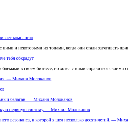
аливает компанию
с ними и некоторыми их топами, когда они стали затягивать при
че тебя обкрадут
роблемами в своем бизнесе, но хотел с ними справиться своими 
ания. — Михаил Молоканов
нов
тивный балаган. — Михаил Молоканов
ескую нервную систему. — Михаил Молоканов
еннего резонанса, к которой я шел несколько десятилетий. — Ми