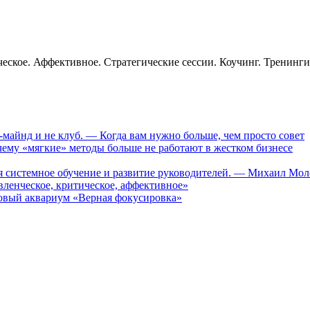
еское. Аффективное. Стратегические сессии. Коучинг. Тренинг
-майнд и не клуб. — Когда вам нужно больше, чем просто совет
му «мягкие» методы больше не работают в жестком бизнесе
ся системное обучение и развитие руководителей. — Михаил Мо
ленческое, критическое, аффективное»
вый аквариум «Верная фокусировка»