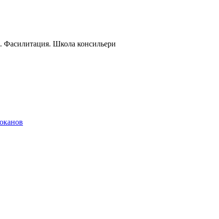
и. Фасилитация. Школа консильери
локанов