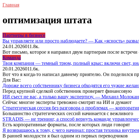
Главная
оптимизация штата
Партнеры в бизнесе
Вы управляете или просто наблюдаете? — Как «ясность» разв
24.01.2026
0
11.8к.
Вот письмо, которое я направил двум партнерам после встречи 
Команда
Твоя компания — темный трюм, полный крыс: включи свет, ина
20.01.2026
0
11.6к.
Вот что я когда-то написал давнему приятелю. Он поделился п
Для Вас:
Дороже всего собственнику бизнеса обходятся его чужие жел
Перед крупной сделкой собственник проверяет финансовую
ИИ съест не вас, а только вашу экспертизу. — Михаил Молока
Сейчас многие эксперты тревожно смотрят на ИИ и думают
Стратегическая сессия без разговора о проблемах — корпора
Большинство стратегических сессий начинается с вежливого
STRADIS — не тренинг, а способ вернуть команде управленч
Есть корпоративные форматы, после которых люди говорят
Я возвращаюсь к тому, с чего начинал: простая техника внутр
В ранней молодости я был одним из первых переводчиков