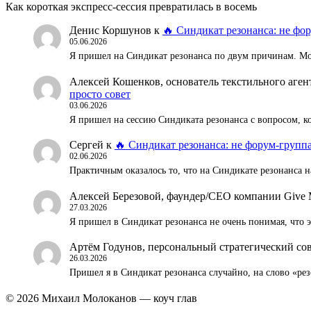
Как короткая экспресс-сессия превратилась в восемь
Денис Коршунов
к
🔥 Синдикат резонанса: не фор
05.06.2026
Я пришел на Синдикат резонанса по двум причинам. Мож
Алексей Кошенков, основатель текстильного аг
просто совет
03.06.2026
Я пришел на сессию Синдиката резонанса с вопросом, к
Сергей
к
🔥 Синдикат резонанса: не форум-группа
02.06.2026
Практичным оказалось то, что на Синдикате резонанса н
Алексей Березовой, фаундер/СЕО компании Give 
27.03.2026
Я пришел в Синдикат резонанса не очень понимая, что
Артём Годунов, персональный стратегический со
26.03.2026
Пришел я в Синдикат резонанса случайно, на слово «ре
© 2026 Михаил Молоканов — коуч глав