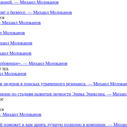
мпанией. — Михаил Молоканов
орят о бизнесе. — Михаил Молоканов
ся
 — Михаил Молоканов
ил Молоканов
ихаил Молоканов
ихаил Молоканов
 «любовнице». — Михаил Молоканов
 зуд.
аил Молоканов
в лидеров в поисках утраченного резонанса. — Михаил Молока
нчиони по стадиям развития личности Эрика Эриксона. — Миха
ое
ся
 — Михаил Молоканов
орый поможет и вам занять лучшую позицию в компании. — Миха