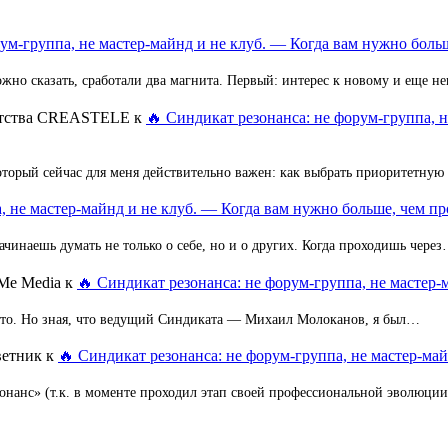
ум-группа, не мастер-майнд и не клуб. — Когда вам нужно больш
но сказать, сработали два магнита. Первый: интерес к новому и еще 
ентства CREASTELE
к
🔥 Синдикат резонанса: не форум-группа, 
оторый сейчас для меня действительно важен: как выбрать приоритетную
, не мастер-майнд и не клуб. — Когда вам нужно больше, чем пр
ачинаешь думать не только о себе, но и о других. Когда проходишь чере
Me Media
к
🔥 Синдикат резонанса: не форум-группа, не мастер-
 это. Но зная, что ведущий Синдиката — Михаил Молоканов, я был…
ветник
к
🔥 Синдикат резонанса: не форум-группа, не мастер-май
зонанс» (т.к. в моменте проходил этап своей профессиональной эволюци