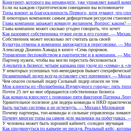
Конкурент, которого вы ненавидите, уже управляет вашей ко
Если на каждом стратегическом совещании вы вспоминаете
Топы воюют за благосклонность Первого, хотя думают, что сп
В некоторых компаниях самым дефицитным ресурсом становит
Глава компании заражает команду желанием. Вопрос: каким?
Глава компании может сколько угодно говорить, что хочет
Как разоряют собственника чужие цели в его голове. — Миха
Собственник может несколько лет считать цель своей
Культура отмены в компании зарождается в переговорке. — М
Александр Дианин-Хавард в книге «Семь пророков.
Управление беспокойством в партнерстве и в компании. — М
Партнер нужен, чтобы вы могли перестать беспокоиться
Адюльтер в бизнесе: четыре капкана при уходе из «семьи» к
У некоторых успешных топ-менеджеров бывает специфический
Незаменимый лидер всегда оставляет счет преемнику. — Мих
Чем опасен сильный лидер Сильный лидер опасен не тем
Мои клиенты из «Волшебника Изумрудного города»: пять типо
Почти 25 лет ко мне обращаются собственники бизнеса
Как команда взрослеет с помощью пяти факторов Патрика Ле
Удивительное полезное для лидера команды и HRD практическ
Быть частью системы и не исчезнуть. — Михаил Молоканов
Почему партнеры, топ-команды и сильные управленцы ломают
Почему многие топы на самом деле мальчики на побегушках.
У человека может быть хороший кабинет, солидно звучащая
Как продвинуться по карьере не рискуя. Реальный кейс, кот