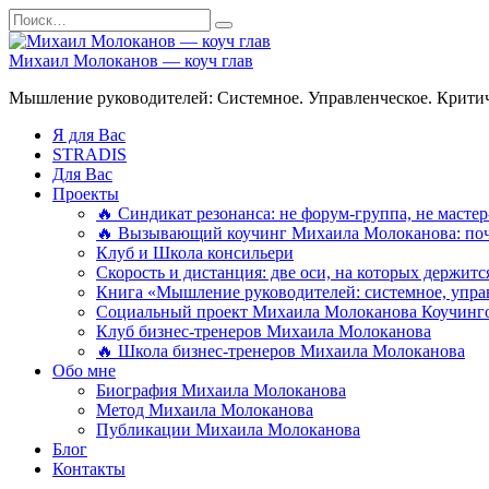
Перейти
Search
к
for:
содержанию
Михаил Молоканов — коуч глав
Мышление руководителей: Системное. Управленческое. Критич
Я для Вас
STRADIS
Для Вас
Проекты
🔥 Синдикат резонанса: не форум-группа, не мастер
🔥 Вызывающий коучинг Михаила Молоканова: поче
Клуб и Школа консильери
Скорость и дистанция: две оси, на которых держит
Книга «Мышление руководителей: системное, управ
Социальный проект Михаила Молоканова Коучинго
Клуб бизнес-тренеров Михаила Молоканова
🔥 Школа бизнес-тренеров Михаила Молоканова
Обо мне
Биография Михаила Молоканова
Метод Михаила Молоканова
Публикации Михаила Молоканова
Блог
Контакты