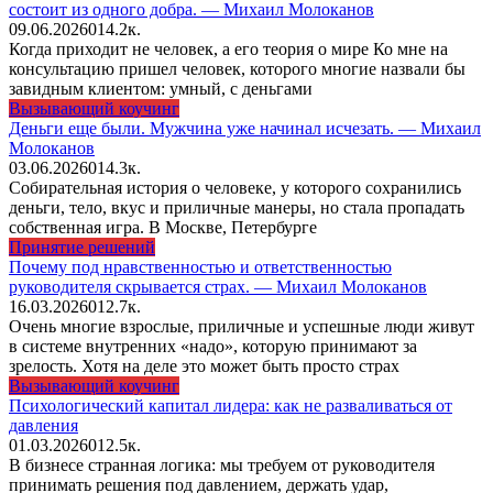
состоит из одного добра. — Михаил Молоканов
09.06.2026
0
14.2к.
Когда приходит не человек, а его теория о мире Ко мне на
консультацию пришел человек, которого многие назвали бы
завидным клиентом: умный, с деньгами
Вызывающий коучинг
Деньги еще были. Мужчина уже начинал исчезать. — Михаил
Молоканов
03.06.2026
0
14.3к.
Собирательная история о человеке, у которого сохранились
деньги, тело, вкус и приличные манеры, но стала пропадать
собственная игра. В Москве, Петербурге
Принятие решений
Почему под нравственностью и ответственностью
руководителя скрывается страх. — Михаил Молоканов
16.03.2026
0
12.7к.
Очень многие взрослые, приличные и успешные люди живут
в системе внутренних «надо», которую принимают за
зрелость. Хотя на деле это может быть просто страх
Вызывающий коучинг
Психологический капитал лидера: как не разваливаться от
давления
01.03.2026
0
12.5к.
В бизнесе странная логика: мы требуем от руководителя
принимать решения под давлением, держать удар,