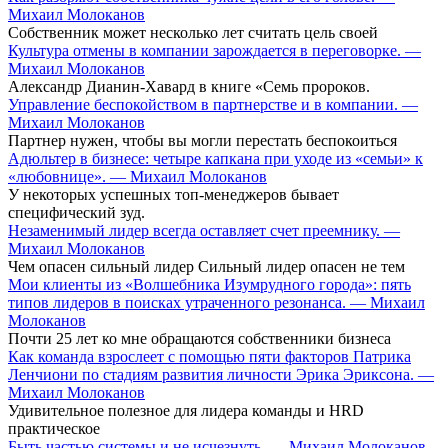
Михаил Молоканов
Собственник может несколько лет считать цель своей
Культура отмены в компании зарождается в переговорке. —
Михаил Молоканов
Александр Дианин-Хавард в книге «Семь пророков.
Управление беспокойством в партнерстве и в компании. —
Михаил Молоканов
Партнер нужен, чтобы вы могли перестать беспокоиться
Адюльтер в бизнесе: четыре капкана при уходе из «семьи» к
«любовнице». — Михаил Молоканов
У некоторых успешных топ-менеджеров бывает
специфический зуд.
Незаменимый лидер всегда оставляет счет преемнику. —
Михаил Молоканов
Чем опасен сильный лидер Сильный лидер опасен не тем
Мои клиенты из «Волшебника Изумрудного города»: пять
типов лидеров в поисках утраченного резонанса. — Михаил
Молоканов
Почти 25 лет ко мне обращаются собственники бизнеса
Как команда взрослеет с помощью пяти факторов Патрика
Ленчиони по стадиям развития личности Эрика Эриксона. —
Михаил Молоканов
Удивительное полезное для лидера команды и HRD
практическое
Быть частью системы и не исчезнуть. — Михаил Молоканов