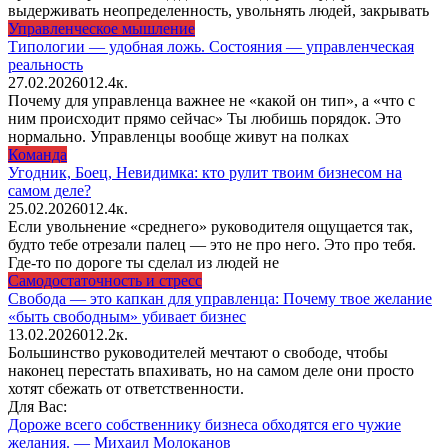
выдерживать неопределенность, увольнять людей, закрывать
Управленческое мышление
Типологии — удобная ложь. Состояния — управленческая
реальность
27.02.2026
0
12.4к.
Почему для управленца важнее не «какой он тип», а «что с
ним происходит прямо сейчас» Ты любишь порядок. Это
нормально. Управленцы вообще живут на полках
Команда
Угодник, Боец, Невидимка: кто рулит твоим бизнесом на
самом деле?
25.02.2026
0
12.4к.
Если увольнение «среднего» руководителя ощущается так,
будто тебе отрезали палец — это не про него. Это про тебя.
Где-то по дороге ты сделал из людей не
Самодостаточность и стресс
Свобода — это капкан для управленца: Почему твое желание
«быть свободным» убивает бизнес
13.02.2026
0
12.2к.
Большинство руководителей мечтают о свободе, чтобы
наконец перестать впахивать, но на самом деле они просто
хотят сбежать от ответственности.
Для Вас:
Дороже всего собственнику бизнеса обходятся его чужие
желания. — Михаил Молоканов