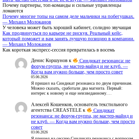
Почему партнеры, топ-команды и сильные управленцы
ломаются
Почему многие топы на самом деле мальчики на побегушках.
— Михаил Молоканов
У человека может быть хороший кабинет, солидно звучащая
Как продвинуться по карьере не рискуя. Реальный кейс,
который поможет и вам занять лучшую позицию в компании.
— Михаил Молоканов
Как короткая экспресс-сессия превратилась в восемь
Денис Коршунов
к
Синдикат резонанса: не
форум-группа, не мастер-майнд и не клуб. —
Когда вам нужно больше, чем просто совет
05.06.2026
Я пришел на Синдикат резонанса по двум причинам.
Можно сказать, сработали два магнита. Первый:
интерес к новому и еще неизведанному.…
Алексей Кошенков, основатель текстильного
агентства CREASTELE
к
Синдикат
резонанса: не форум-группа, не мастер-майнд и
не клуб. — Когда вам нужно больше, чем просто
совет
03.06.2026
Я пришел на сессию Синдиката резонанса с вопросом,