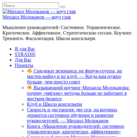
Перейти
Search
к
for:
содержанию
Михаил Молоканов — коуч глав
Мышление руководителей: Системное. Управленческое.
Критическое. Аффективное. Стратегические сессии. Коучинг.
Тренинги. Фасилитация. Школа консильери
Я для Вас
STRADIS
Для Вас
Проекты
Синдикат резонанса: не форум-группа, не
мастер-майнд и не клуб. — Когда вам нужно
больше, чем просто совет
Вызывающий коучинг Михаила Молоканова:
почему «мягкие» методы больше не работают в
жестком бизнесе
Клуб и Школа консильери
Скорость и дистанция: две оси, на которых
держится системное обучение и развитие
руководителей. — Михаил Молоканов
Книга «Мышление руководителей: системное,
управленческое, критическое, аффективное»