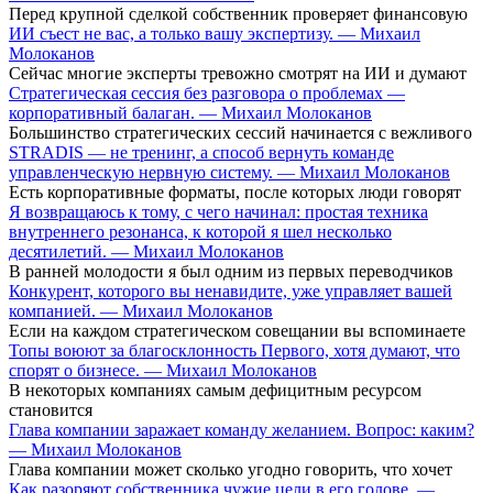
Перед крупной сделкой собственник проверяет финансовую
ИИ съест не вас, а только вашу экспертизу. — Михаил
Молоканов
Сейчас многие эксперты тревожно смотрят на ИИ и думают
Стратегическая сессия без разговора о проблемах —
корпоративный балаган. — Михаил Молоканов
Большинство стратегических сессий начинается с вежливого
STRADIS — не тренинг, а способ вернуть команде
управленческую нервную систему. — Михаил Молоканов
Есть корпоративные форматы, после которых люди говорят
Я возвращаюсь к тому, с чего начинал: простая техника
внутреннего резонанса, к которой я шел несколько
десятилетий. — Михаил Молоканов
В ранней молодости я был одним из первых переводчиков
Конкурент, которого вы ненавидите, уже управляет вашей
компанией. — Михаил Молоканов
Если на каждом стратегическом совещании вы вспоминаете
Топы воюют за благосклонность Первого, хотя думают, что
спорят о бизнесе. — Михаил Молоканов
В некоторых компаниях самым дефицитным ресурсом
становится
Глава компании заражает команду желанием. Вопрос: каким?
— Михаил Молоканов
Глава компании может сколько угодно говорить, что хочет
Как разоряют собственника чужие цели в его голове. —