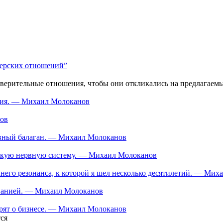
нерских отношений”
оверительные отношения, чтобы они откликались на предлагаем
ания. — Михаил Молоканов
нов
тивный балаган. — Михаил Молоканов
ескую нервную систему. — Михаил Молоканов
еннего резонанса, к которой я шел несколько десятилетий. — Ми
мпанией. — Михаил Молоканов
орят о бизнесе. — Михаил Молоканов
ся