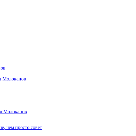
нов
ил Молоканов
ил Молоканов
е, чем просто совет