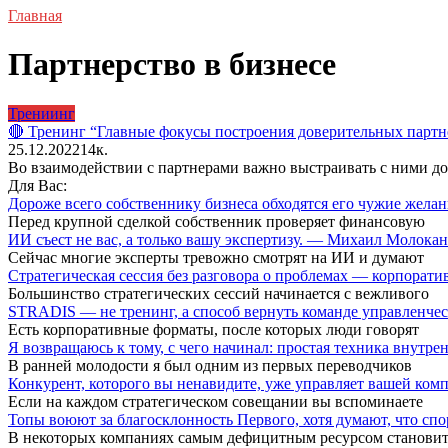
Главная
Партнерство в бизнесе
Трениинг
🔴 Тренинг “Главные фокусы построения доверительных парт
25.12.2022
1
4к.
Во взаимодействии с партнерами важно выстраивать с ними д
Для Вас:
Дороже всего собственнику бизнеса обходятся его чужие жел
Перед крупной сделкой собственник проверяет финансовую
ИИ съест не вас, а только вашу экспертизу. — Михаил Молока
Сейчас многие эксперты тревожно смотрят на ИИ и думают
Стратегическая сессия без разговора о проблемах — корпора
Большинство стратегических сессий начинается с вежливого
STRADIS — не тренинг, а способ вернуть команде управленч
Есть корпоративные форматы, после которых люди говорят
Я возвращаюсь к тому, с чего начинал: простая техника внутр
В ранней молодости я был одним из первых переводчиков
Конкурент, которого вы ненавидите, уже управляет вашей ко
Если на каждом стратегическом совещании вы вспоминаете
Топы воюют за благосклонность Первого, хотя думают, что сп
В некоторых компаниях самым дефицитным ресурсом становит