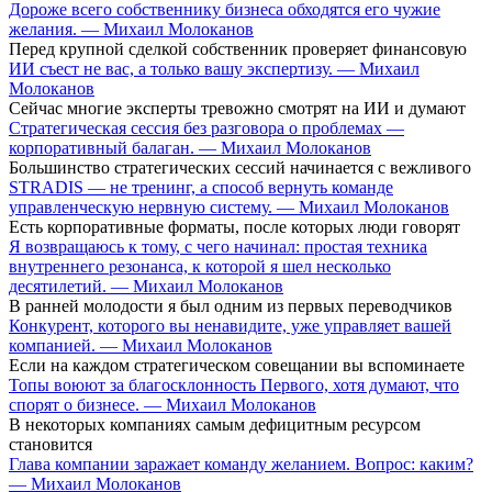
Дороже всего собственнику бизнеса обходятся его чужие
желания. — Михаил Молоканов
Перед крупной сделкой собственник проверяет финансовую
ИИ съест не вас, а только вашу экспертизу. — Михаил
Молоканов
Сейчас многие эксперты тревожно смотрят на ИИ и думают
Стратегическая сессия без разговора о проблемах —
корпоративный балаган. — Михаил Молоканов
Большинство стратегических сессий начинается с вежливого
STRADIS — не тренинг, а способ вернуть команде
управленческую нервную систему. — Михаил Молоканов
Есть корпоративные форматы, после которых люди говорят
Я возвращаюсь к тому, с чего начинал: простая техника
внутреннего резонанса, к которой я шел несколько
десятилетий. — Михаил Молоканов
В ранней молодости я был одним из первых переводчиков
Конкурент, которого вы ненавидите, уже управляет вашей
компанией. — Михаил Молоканов
Если на каждом стратегическом совещании вы вспоминаете
Топы воюют за благосклонность Первого, хотя думают, что
спорят о бизнесе. — Михаил Молоканов
В некоторых компаниях самым дефицитным ресурсом
становится
Глава компании заражает команду желанием. Вопрос: каким?
— Михаил Молоканов