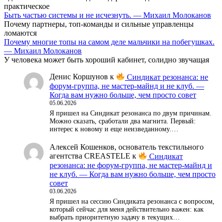
практическое
Быть частью системы и не исчезнуть. — Михаил Молоканов
Почему партнеры, топ-команды и сильные управленцы
ломаются
Почему многие топы на самом деле мальчики на побегушках.
— Михаил Молоканов
У человека может быть хороший кабинет, солидно звучащая
Денис Коршунов
к
Синдикат резонанса: не
форум-группа, не мастер-майнд и не клуб. —
Когда вам нужно больше, чем просто совет
05.06.2026
Я пришел на Синдикат резонанса по двум причинам.
Можно сказать, сработали два магнита. Первый:
интерес к новому и еще неизведанному.…
Алексей Кошенков, основатель текстильного
агентства CREASTELE
к
Синдикат
резонанса: не форум-группа, не мастер-майнд и
не клуб. — Когда вам нужно больше, чем просто
совет
03.06.2026
Я пришел на сессию Синдиката резонанса с вопросом,
который сейчас для меня действительно важен: как
выбрать приоритетную задачу в текущих…