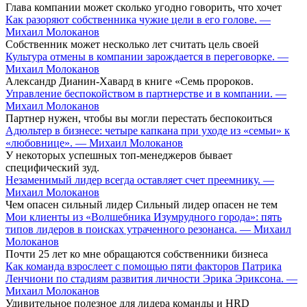
Глава компании может сколько угодно говорить, что хочет
Как разоряют собственника чужие цели в его голове. —
Михаил Молоканов
Собственник может несколько лет считать цель своей
Культура отмены в компании зарождается в переговорке. —
Михаил Молоканов
Александр Дианин-Хавард в книге «Семь пророков.
Управление беспокойством в партнерстве и в компании. —
Михаил Молоканов
Партнер нужен, чтобы вы могли перестать беспокоиться
Адюльтер в бизнесе: четыре капкана при уходе из «семьи» к
«любовнице». — Михаил Молоканов
У некоторых успешных топ-менеджеров бывает
специфический зуд.
Незаменимый лидер всегда оставляет счет преемнику. —
Михаил Молоканов
Чем опасен сильный лидер Сильный лидер опасен не тем
Мои клиенты из «Волшебника Изумрудного города»: пять
типов лидеров в поисках утраченного резонанса. — Михаил
Молоканов
Почти 25 лет ко мне обращаются собственники бизнеса
Как команда взрослеет с помощью пяти факторов Патрика
Ленчиони по стадиям развития личности Эрика Эриксона. —
Михаил Молоканов
Удивительное полезное для лидера команды и HRD