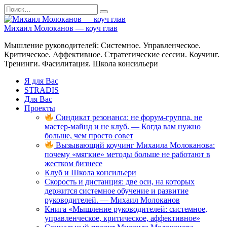
Перейти
Search
к
for:
содержанию
Михаил Молоканов — коуч глав
Мышление руководителей: Системное. Управленческое.
Критическое. Аффективное. Стратегические сессии. Коучинг.
Тренинги. Фасилитация. Школа консильери
Я для Вас
STRADIS
Для Вас
Проекты
Синдикат резонанса: не форум-группа, не
мастер-майнд и не клуб. — Когда вам нужно
больше, чем просто совет
Вызывающий коучинг Михаила Молоканова:
почему «мягкие» методы больше не работают в
жестком бизнесе
Клуб и Школа консильери
Скорость и дистанция: две оси, на которых
держится системное обучение и развитие
руководителей. — Михаил Молоканов
Книга «Мышление руководителей: системное,
управленческое, критическое, аффективное»