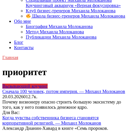
Социальный проект Михаила Молоканова
Коучинговый аквариум «Верная фокусировка»
Клуб бизнес-тренеров Михаила Молоканова
Школа бизнес-тренеров Михаила Молоканова
Обо мне
Биография Михаила Молоканова
Метод Михаила Молоканова
Публикации Михаила Молоканова
Блог
Контакты
Главная
приоритет
Вызывающий коучинг
Сначала 100 человек, потом империя. — Михаил Молоканов
20.03.2026
0
12.7к.
Почему визионеру опасно строить большую экосистему до
того, как у него появилось денежное ядро.
Для Вас:
Когда чувства собственника бизнеса становятся
корпоративной религией. — Михаил Молоканов
Александр Дианин-Хавард в книге «Семь пророков.