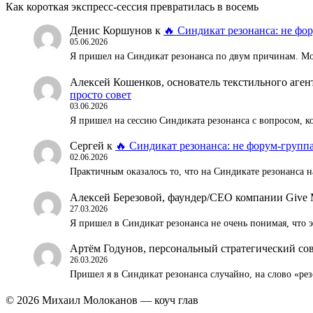
Как короткая экспресс-сессия превратилась в восемь
Денис Коршунов
к
🔥 Синдикат резонанса: не фор
05.06.2026
Я пришел на Синдикат резонанса по двум причинам. Мож
Алексей Кошенков, основатель текстильного аг
просто совет
03.06.2026
Я пришел на сессию Синдиката резонанса с вопросом, к
Сергей
к
🔥 Синдикат резонанса: не форум-группа
02.06.2026
Практичным оказалось то, что на Синдикате резонанса н
Алексей Березовой, фаундер/СЕО компании Give 
27.03.2026
Я пришел в Синдикат резонанса не очень понимая, что
Артём Годунов, персональный стратегический со
26.03.2026
Пришел я в Синдикат резонанса случайно, на слово «ре
© 2026 Михаил Молоканов — коуч глав