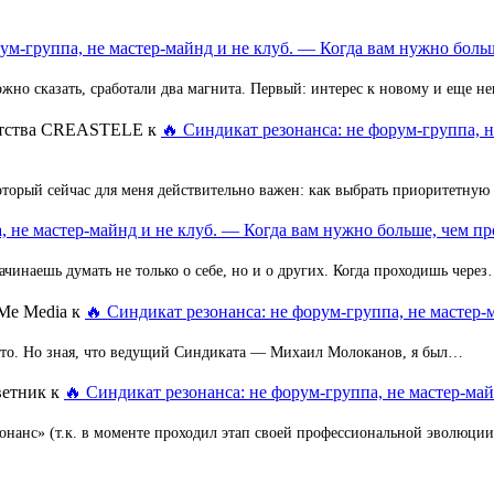
ум-группа, не мастер-майнд и не клуб. — Когда вам нужно больш
но сказать, сработали два магнита. Первый: интерес к новому и еще 
ентства CREASTELE
к
🔥 Синдикат резонанса: не форум-группа, 
оторый сейчас для меня действительно важен: как выбрать приоритетную
, не мастер-майнд и не клуб. — Когда вам нужно больше, чем пр
ачинаешь думать не только о себе, но и о других. Когда проходишь чере
Me Media
к
🔥 Синдикат резонанса: не форум-группа, не мастер-
 это. Но зная, что ведущий Синдиката — Михаил Молоканов, я был…
ветник
к
🔥 Синдикат резонанса: не форум-группа, не мастер-май
зонанс» (т.к. в моменте проходил этап своей профессиональной эволюци