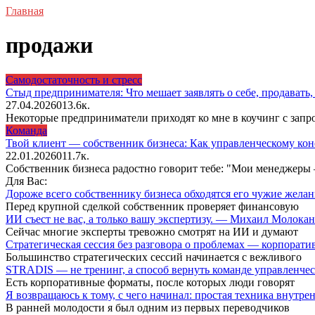
Главная
продажи
Самодостаточность и стресс
Стыд предпринимателя: Что мешает заявлять о себе, продават
27.04.2026
0
13.6к.
Некоторые предприниматели приходят ко мне в коучинг с запро
Команда
Твой клиент — собственник бизнеса: Как управленческому кон
22.01.2026
0
11.7к.
Собственник бизнеса радостно говорит тебе: "Мои менеджеры —
Для Вас:
Дороже всего собственнику бизнеса обходятся его чужие жел
Перед крупной сделкой собственник проверяет финансовую
ИИ съест не вас, а только вашу экспертизу. — Михаил Молока
Сейчас многие эксперты тревожно смотрят на ИИ и думают
Стратегическая сессия без разговора о проблемах — корпора
Большинство стратегических сессий начинается с вежливого
STRADIS — не тренинг, а способ вернуть команде управленч
Есть корпоративные форматы, после которых люди говорят
Я возвращаюсь к тому, с чего начинал: простая техника внутр
В ранней молодости я был одним из первых переводчиков