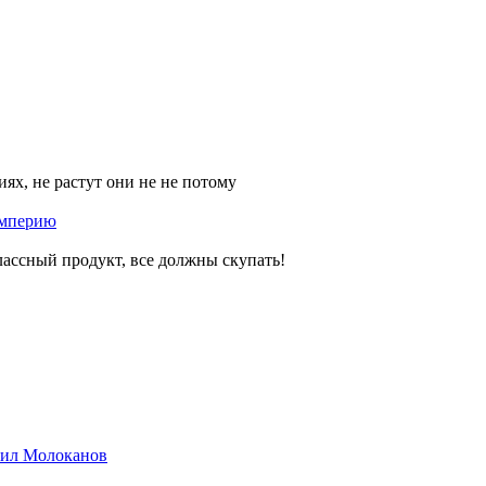
ях, не растут они не не потому
империю
лассный продукт, все должны скупать!
хаил Молоканов