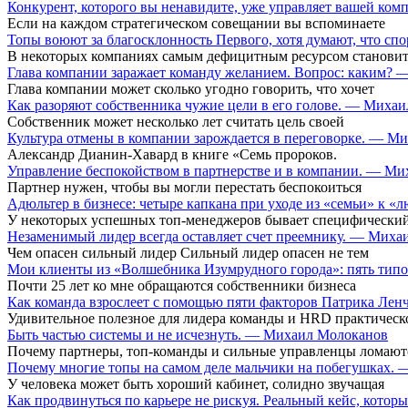
Конкурент, которого вы ненавидите, уже управляет вашей ко
Если на каждом стратегическом совещании вы вспоминаете
Топы воюют за благосклонность Первого, хотя думают, что сп
В некоторых компаниях самым дефицитным ресурсом становит
Глава компании заражает команду желанием. Вопрос: каким?
Глава компании может сколько угодно говорить, что хочет
Как разоряют собственника чужие цели в его голове. — Миха
Собственник может несколько лет считать цель своей
Культура отмены в компании зарождается в переговорке. — М
Александр Дианин-Хавард в книге «Семь пророков.
Управление беспокойством в партнерстве и в компании. — М
Партнер нужен, чтобы вы могли перестать беспокоиться
Адюльтер в бизнесе: четыре капкана при уходе из «семьи» к
У некоторых успешных топ-менеджеров бывает специфический
Незаменимый лидер всегда оставляет счет преемнику. — Мих
Чем опасен сильный лидер Сильный лидер опасен не тем
Мои клиенты из «Волшебника Изумрудного города»: пять типо
Почти 25 лет ко мне обращаются собственники бизнеса
Как команда взрослеет с помощью пяти факторов Патрика Ле
Удивительное полезное для лидера команды и HRD практическ
Быть частью системы и не исчезнуть. — Михаил Молоканов
Почему партнеры, топ-команды и сильные управленцы ломают
Почему многие топы на самом деле мальчики на побегушках.
У человека может быть хороший кабинет, солидно звучащая
Как продвинуться по карьере не рискуя. Реальный кейс, кот