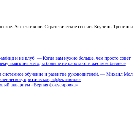
еское. Аффективное. Стратегические сессии. Коучинг. Тренинг
-майнд и не клуб. — Когда вам нужно больше, чем просто совет
му «мягкие» методы больше не работают в жестком бизнесе
ся системное обучение и развитие руководителей. — Михаил Мо
ленческое, критическое, аффективное»
вый аквариум «Верная фокусировка»