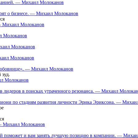
мпанией. — Михаил Молоканов
орят о бизнесе. — Михаил Молоканов
ся
 — Михаил Молоканов
ил Молоканов
ихаил Молоканов
ихаил Молоканов
 «любовнице». — Михаил Молоканов
 зуд.
аил Молоканов
в лидеров в поисках утраченного резонанса. — Михаил Молока
нчиони по стадиям развития личности Эрика Эриксона. — Миха
ое
ся
 — Михаил Молоканов
орый поможет и вам занять лучшую позицию в компании. — Миха