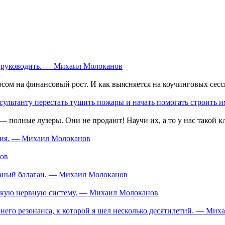
ь, руководить. — Михаил Молоканов
сом на финансовый рост. И как выясняется на коучинговых сесси
сультанту перестать тушить пожары и начать помогать строить 
 полные лузеры. Они не продают! Научи их, а то у нас такой к
ания. — Михаил Молоканов
нов
тивный балаган. — Михаил Молоканов
ескую нервную систему. — Михаил Молоканов
еннего резонанса, к которой я шел несколько десятилетий. — Ми