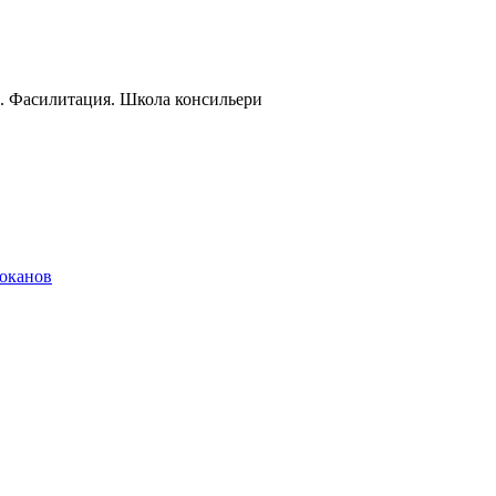
и. Фасилитация. Школа консильери
локанов