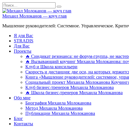
Перейти
Search
к
for:
содержанию
Михаил Молоканов — коуч глав
Мышление руководителей: Системное. Управленческое. Критич
Я для Вас
STRADIS
Для Вас
Проекты
🔥 Синдикат резонанса: не форум-группа, не мастер
🔥 Вызывающий коучинг Михаила Молоканова: поче
Клуб и Школа консильери
Скорость и дистанция: две оси, на которых держит
Книга «Мышление руководителей: системное, управ
Социальный проект Михаила Молоканова Коучинго
Клуб бизнес-тренеров Михаила Молоканова
🔥 Школа бизнес-тренеров Михаила Молоканова
Обо мне
Биография Михаила Молоканова
Метод Михаила Молоканова
Публикации Михаила Молоканова
Блог
Контакты