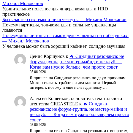
Михаил Молоканов
Удивительное полезное для лидера команды и HRD
практическое
Быть частью системы и не исчезнуть. — Михаил Молоканов
Почему партнеры, топ-команды и сильные управленцы
ломаются
Почему многие топы на самом деле мальчики на побегушках.
— Михаил Молоканов
У человека может быть хороший кабинет, солидно звучащая
Денис Коршунов
к
🔥 Синдикат резонанса: не
форум-группа, не мастер-майнд и не клуб. —
Когда вам нужно больше, чем просто совет
05.06.2026
Я пришел на Синдикат резонанса по двум причинам.
Можно сказать, сработали два магнита. Первый:
интерес к новому и еще неизведанному.…
Алексей Кошенков, основатель текстильного
агентства CREASTELE
к
🔥 Синдикат
резонанса: не форум-группа, не мастер-майнд и
не клуб. — Когда вам нужно больше, чем просто
совет
03.06.2026
Я пришел на сессию Синдиката резонанса с вопросом,