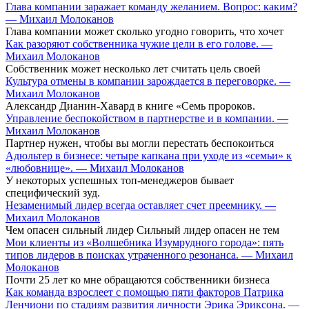
Глава компании заражает команду желанием. Вопрос: каким?
— Михаил Молоканов
Глава компании может сколько угодно говорить, что хочет
Как разоряют собственника чужие цели в его голове. —
Михаил Молоканов
Собственник может несколько лет считать цель своей
Культура отмены в компании зарождается в переговорке. —
Михаил Молоканов
Александр Дианин-Хавард в книге «Семь пророков.
Управление беспокойством в партнерстве и в компании. —
Михаил Молоканов
Партнер нужен, чтобы вы могли перестать беспокоиться
Адюльтер в бизнесе: четыре капкана при уходе из «семьи» к
«любовнице». — Михаил Молоканов
У некоторых успешных топ-менеджеров бывает
специфический зуд.
Незаменимый лидер всегда оставляет счет преемнику. —
Михаил Молоканов
Чем опасен сильный лидер Сильный лидер опасен не тем
Мои клиенты из «Волшебника Изумрудного города»: пять
типов лидеров в поисках утраченного резонанса. — Михаил
Молоканов
Почти 25 лет ко мне обращаются собственники бизнеса
Как команда взрослеет с помощью пяти факторов Патрика
Ленчиони по стадиям развития личности Эрика Эриксона. —