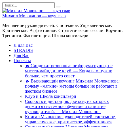
Перейти
Search
к
for:
содержанию
Михаил Молоканов — коуч глав
Мышление руководителей: Системное. Управленческое.
Критическое. Аффективное. Стратегические сессии. Коучинг.
Тренинги. Фасилитация. Школа консильери
Я для Вас
STRADIS
Для Вас
Проекты
🔥 Синдикат резонанса: не форум-группа, не
мастер-майнд и не клуб. — Когда вам нужно
больше, чем просто совет
🔥 Вызывающий коучинг Михаила Молоканова:
почему «мягкие» методы больше не работают в
жестком бизнесе
Клуб и Школа консильери
Скорость и дистанция: две оси, на которых
держится системное обучение и развитие
руководителей. — Михаил Молоканов
Книга «Мышление руководителей: системное,
управленческое, критическое, аффективное»
Социальный проект Михаила Молоканова