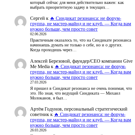
который сейчас для меня действительно важен: как
выбрать приоритетную задачу в текущих…
Сергей
к
🔥 Синдикат резонанса: не форум-
группа, не мастер-майнд и не клуб. — Когда вам
нужно больше, чем просто совет
02.06.2026
Практичным оказалось то, что на Синдикате резонанса
начинаешь думать не только о себе, но и о других.
Когда проходишь через…
Алексей Березовой, фаундер/СЕО компании Give
Me Media
к
🔥 Синдикат резонанса: не форум-
группа, не мастер-майнд и не клуб. — Когда вам
нужно больше, чем просто совет
27.03.2026
Я пришел в Синдикат резонанса не очень понимая, что
это. Но зная, что ведущий Синдиката — Михаил
Молоканов, я был…
Артём Годунов, персональный стратегический
советник
к
🔥 Синдикат резонанса: не форум-
группа, не мастер-майнд и не клуб. — Когда вам
нужно больше, чем просто совет
26.03.2026