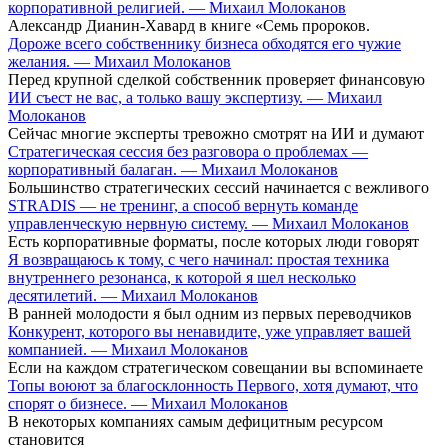
корпоративной религией. — Михаил Молоканов
Александр Дианин-Хавард в книге «Семь пророков.
Дороже всего собственнику бизнеса обходятся его чужие
желания. — Михаил Молоканов
Перед крупной сделкой собственник проверяет финансовую
ИИ съест не вас, а только вашу экспертизу. — Михаил
Молоканов
Сейчас многие эксперты тревожно смотрят на ИИ и думают
Стратегическая сессия без разговора о проблемах —
корпоративный балаган. — Михаил Молоканов
Большинство стратегических сессий начинается с вежливого
STRADIS — не тренинг, а способ вернуть команде
управленческую нервную систему. — Михаил Молоканов
Есть корпоративные форматы, после которых люди говорят
Я возвращаюсь к тому, с чего начинал: простая техника
внутреннего резонанса, к которой я шел несколько
десятилетий. — Михаил Молоканов
В ранней молодости я был одним из первых переводчиков
Конкурент, которого вы ненавидите, уже управляет вашей
компанией. — Михаил Молоканов
Если на каждом стратегическом совещании вы вспоминаете
Топы воюют за благосклонность Первого, хотя думают, что
спорят о бизнесе. — Михаил Молоканов
В некоторых компаниях самым дефицитным ресурсом
становится