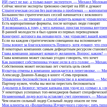
ИИ съест не вас, а только вашу экспертизу. — Михаил Молока
Сейчас многие эксперты тревожно смотрят на ИИ и думают
Стратегическая сессия без разговора о проблемах — корпора
Большинство стратегических сессий начинается с вежливого
STRADIS — не тренинг, а способ вернуть команде управленч
Есть корпоративные форматы, после которых люди говорят
Я возвращаюсь к тому, с чего начинал: простая техника внутр
В ранней молодости я был одним из первых переводчиков
Конкурент, которого вы ненавидите, уже управляет вашей ко
Если на каждом стратегическом совещании вы вспоминаете
Топы воюют за благосклонность Первого, хотя думают, что сп
В некоторых компаниях самым дефицитным ресурсом становит
Глава компании заражает команду желанием. Вопрос: каким?
Глава компании может сколько угодно говорить, что хочет
Как разоряют собственника чужие цели в его голове. — Миха
Собственник может несколько лет считать цель своей
Культура отмены в компании зарождается в переговорке. — М
Александр Дианин-Хавард в книге «Семь пророков.
Управление беспокойством в партнерстве и в компании. — М
Партнер нужен, чтобы вы могли перестать беспокоиться
Адюльтер в бизнесе: четыре капкана при уходе из «семьи» к
У некоторых успешных топ-менеджеров бывает специфический
Незаменимый лидер всегда оставляет счет преемнику. — Мих
Чем опасен сильный лидер Сильный лидер опасен не тем
Мои клиенты из «Волшебника Изумрудного города»: пять типо