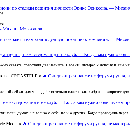
нчиони по стадиям развития личности Эрика Эриксона. — Миха
ое
ся
 — Михаил Молоканов
орый поможет и вам занять лучшую позицию в компании. — Миха
ум-группа, не мастер-майнд и не клуб. — Когда вам нужно больш
но сказать, сработали два магнита. Первый: интерес к новому и еще 
ентства CREASTELE
к
🔥 Синдикат резонанса: не форум-группа, 
оторый сейчас для меня действительно важен: как выбрать приоритетную
, не мастер-майнд и не клуб. — Когда вам нужно больше, чем пр
ачинаешь думать не только о себе, но и о других. Когда проходишь чере
Me Media
к
🔥 Синдикат резонанса: не форум-группа, не мастер-