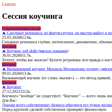
Главная
Сессия коучинга
Стратегическая сессия
🔥 Синдикат резонанса: не форум-группа, не мастер-майнд и н
25.03.2026
8
12.6к.
Синдикат резонанса глубже, интенсивнее, динамичнее, объемне
Коучинг
🔥 Коучинг soft skills (мягких навыков)
30.01.2026
0
11.7к.
Хотите, чтобы вас жалели? Купите ретривера: вся правда о нас
Коучинг
🔥 Вызывающий коучинг Михаила Молоканова: почему «мягкие
09.01.2026
0
13.4к.
Вызывающий коучинг (от слова «вызов») — это метод прямой,
Коучинг
🔥 Коучинг
27.12.2022
32
12к.
Коучинга “вообще” не существует. “Коучинг” — всего лишь зо
Для Вас:
Дороже всего собственнику бизнеса обходятся его чужие жел
Перед крупной сделкой собственник проверяет финансовую