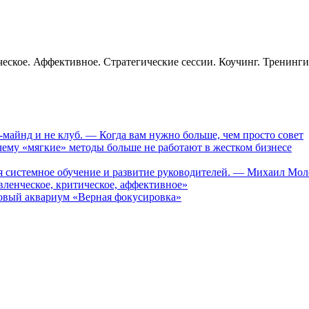
еское. Аффективное. Стратегические сессии. Коучинг. Тренинг
-майнд и не клуб. — Когда вам нужно больше, чем просто совет
му «мягкие» методы больше не работают в жестком бизнесе
ся системное обучение и развитие руководителей. — Михаил Мо
ленческое, критическое, аффективное»
вый аквариум «Верная фокусировка»