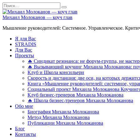
Перейти
Search
к
for:
содержанию
Михаил Молоканов — коуч глав
Мышление руководителей: Системное. Управленческое. Критич
Я для Вас
STRADIS
Для Вас
Проекты
🔥 Синдикат резонанса: не форум-группа, не мастер
🔥 Вызывающий коучинг Михаила Молоканова: поче
Клуб и Школа консильери
Скорость и дистанция: две оси, на которых держит
Книга «Мышление руководителей: системное, управ
Социальный проект Михаила Молоканова Коучинго
Клуб бизнес-тренеров Михаила Молоканова
🔥 Школа бизнес-тренеров Михаила Молоканова
Обо мне
Биография Михаила Молоканова
Метод Михаила Молоканова
Публикации Михаила Молоканова
Блог
Контакты