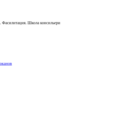
и. Фасилитация. Школа консильери
локанов