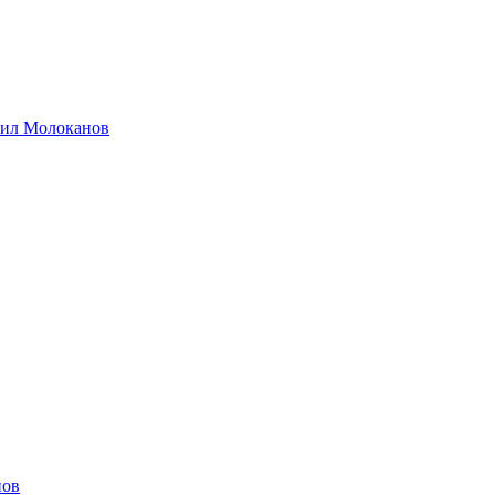
хаил Молоканов
нов