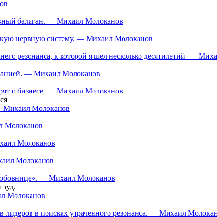
нов
тивный балаган. — Михаил Молоканов
ескую нервную систему. — Михаил Молоканов
еннего резонанса, к которой я шел несколько десятилетий. — Ми
мпанией. — Михаил Молоканов
орят о бизнесе. — Михаил Молоканов
ся
 — Михаил Молоканов
ил Молоканов
ихаил Молоканов
ихаил Молоканов
 «любовнице». — Михаил Молоканов
 зуд.
аил Молоканов
в лидеров в поисках утраченного резонанса. — Михаил Молока