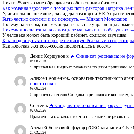
Почти 25 лет ко мне обращаются собственники бизнеса
Как команда взрослеет с помощью пяти факторов Патрика Ле
Удивительное полезное для лидера команды и HRD практическ
Быть частью системы и не исчезнуть. — Михаил Молоканов
Почему партнеры, топ-команды и сильные управленцы ломают
Почему многие топы на самом деле мальчики на побегушках.
У человека может быть хороший кабинет, солидно звучащая
Как продвинуться по карьере не рискуя. Реальный кейс, кот
Как короткая экспресс-сессия превратилась в восемь
Денис Коршунов
к
🔥 Синдикат резонанса: не фор
05.06.2026
Я пришел на Синдикат резонанса по двум причинам. Мож
Алексей Кошенков, основатель текстильного аг
просто совет
03.06.2026
Я пришел на сессию Синдиката резонанса с вопросом, к
Сергей
к
🔥 Синдикат резонанса: не форум-группа
02.06.2026
Практичным оказалось то, что на Синдикате резонанса н
Алексей Березовой, фаундер/СЕО компании Give 
27.03.2026