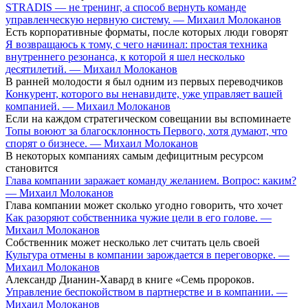
STRADIS — не тренинг, а способ вернуть команде
управленческую нервную систему. — Михаил Молоканов
Есть корпоративные форматы, после которых люди говорят
Я возвращаюсь к тому, с чего начинал: простая техника
внутреннего резонанса, к которой я шел несколько
десятилетий. — Михаил Молоканов
В ранней молодости я был одним из первых переводчиков
Конкурент, которого вы ненавидите, уже управляет вашей
компанией. — Михаил Молоканов
Если на каждом стратегическом совещании вы вспоминаете
Топы воюют за благосклонность Первого, хотя думают, что
спорят о бизнесе. — Михаил Молоканов
В некоторых компаниях самым дефицитным ресурсом
становится
Глава компании заражает команду желанием. Вопрос: каким?
— Михаил Молоканов
Глава компании может сколько угодно говорить, что хочет
Как разоряют собственника чужие цели в его голове. —
Михаил Молоканов
Собственник может несколько лет считать цель своей
Культура отмены в компании зарождается в переговорке. —
Михаил Молоканов
Александр Дианин-Хавард в книге «Семь пророков.
Управление беспокойством в партнерстве и в компании. —
Михаил Молоканов