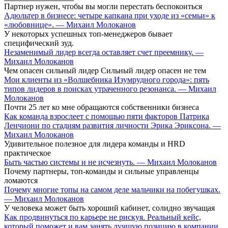
Партнер нужен, чтобы вы могли перестать беспокоиться
Адюльтер в бизнесе: четыре капкана при уходе из «семьи» к
«любовнице». — Михаил Молоканов
У некоторых успешных топ-менеджеров бывает
специфический зуд.
Незаменимый лидер всегда оставляет счет преемнику. —
Михаил Молоканов
Чем опасен сильный лидер Сильный лидер опасен не тем
Мои клиенты из «Волшебника Изумрудного города»: пять
типов лидеров в поисках утраченного резонанса. — Михаил
Молоканов
Почти 25 лет ко мне обращаются собственники бизнеса
Как команда взрослеет с помощью пяти факторов Патрика
Ленчиони по стадиям развития личности Эрика Эриксона. —
Михаил Молоканов
Удивительное полезное для лидера команды и HRD
практическое
Быть частью системы и не исчезнуть. — Михаил Молоканов
Почему партнеры, топ-команды и сильные управленцы
ломаются
Почему многие топы на самом деле мальчики на побегушках.
— Михаил Молоканов
У человека может быть хороший кабинет, солидно звучащая
Как продвинуться по карьере не рискуя. Реальный кейс,
который поможет и вам занять лучшую позицию в компании.