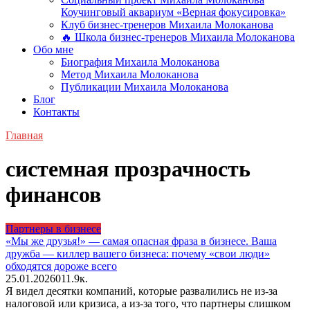
Коучинговый аквариум «Верная фокусировка»
Клуб бизнес-тренеров Михаила Молоканова
🔥 Школа бизнес-тренеров Михаила Молоканова
Обо мне
Биография Михаила Молоканова
Метод Михаила Молоканова
Публикации Михаила Молоканова
Блог
Контакты
Главная
системная прозрачность
финансов
Партнеры в бизнесе
«Мы же друзья!» — самая опасная фраза в бизнесе. Ваша
дружба — киллер вашего бизнеса: почему «свои люди»
обходятся дороже всего
25.01.2026
0
11.9к.
Я видел десятки компаний, которые развалились не из-за
налоговой или кризиса, а из-за того, что партнеры слишком