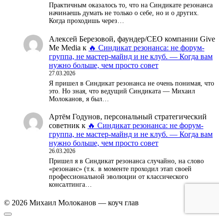
Практичным оказалось то, что на Синдикате резонанса
начинаешь думать не только о себе, но и о других.
Когда проходишь через…
Алексей Березовой, фаундер/СЕО компании Give
Me Media
к
🔥 Синдикат резонанса: не форум-
группа, не мастер-майнд и не клуб. — Когда вам
нужно больше, чем просто совет
27.03.2026
Я пришел в Синдикат резонанса не очень понимая, что
это. Но зная, что ведущий Синдиката — Михаил
Молоканов, я был…
Артём Годунов, персональный стратегический
советник
к
🔥 Синдикат резонанса: не форум-
группа, не мастер-майнд и не клуб. — Когда вам
нужно больше, чем просто совет
26.03.2026
Пришел я в Синдикат резонанса случайно, на слово
«резонанс» (т.к. в моменте проходил этап своей
профессиональной эволюции от классического
консалтинга…
© 2026 Михаил Молоканов — коуч глав