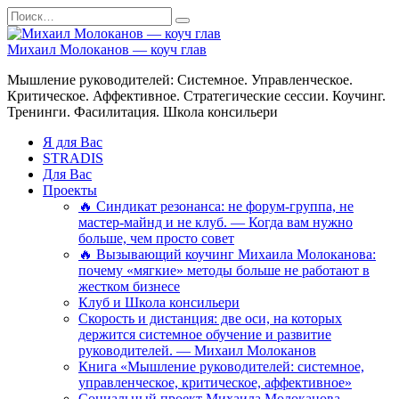
Перейти
Search
к
for:
содержанию
Михаил Молоканов — коуч глав
Мышление руководителей: Системное. Управленческое.
Критическое. Аффективное. Стратегические сессии. Коучинг.
Тренинги. Фасилитация. Школа консильери
Я для Вас
STRADIS
Для Вас
Проекты
🔥 Синдикат резонанса: не форум-группа, не
мастер-майнд и не клуб. — Когда вам нужно
больше, чем просто совет
🔥 Вызывающий коучинг Михаила Молоканова:
почему «мягкие» методы больше не работают в
жестком бизнесе
Клуб и Школа консильери
Скорость и дистанция: две оси, на которых
держится системное обучение и развитие
руководителей. — Михаил Молоканов
Книга «Мышление руководителей: системное,
управленческое, критическое, аффективное»
Социальный проект Михаила Молоканова