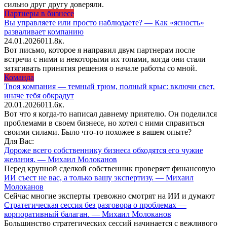
сильно друг другу доверяли.
Партнеры в бизнесе
Вы управляете или просто наблюдаете? — Как «ясность»
разваливает компанию
24.01.2026
0
11.8к.
Вот письмо, которое я направил двум партнерам после
встречи с ними и некоторыми их топами, когда они стали
затягивать принятия решения о начале работы со мной.
Команда
Твоя компания — темный трюм, полный крыс: включи свет,
иначе тебя обкрадут
20.01.2026
0
11.6к.
Вот что я когда-то написал давнему приятелю. Он поделился
проблемами в своем бизнесе, но хотел с ними справиться
своими силами. Было что-то похожее в вашем опыте?
Для Вас:
Дороже всего собственнику бизнеса обходятся его чужие
желания. — Михаил Молоканов
Перед крупной сделкой собственник проверяет финансовую
ИИ съест не вас, а только вашу экспертизу. — Михаил
Молоканов
Сейчас многие эксперты тревожно смотрят на ИИ и думают
Стратегическая сессия без разговора о проблемах —
корпоративный балаган. — Михаил Молоканов
Большинство стратегических сессий начинается с вежливого