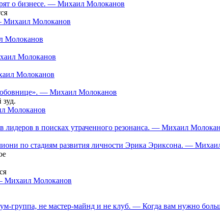
орят о бизнесе. — Михаил Молоканов
ся
 — Михаил Молоканов
ил Молоканов
ихаил Молоканов
ихаил Молоканов
 «любовнице». — Михаил Молоканов
 зуд.
аил Молоканов
в лидеров в поисках утраченного резонанса. — Михаил Молока
нчиони по стадиям развития личности Эрика Эриксона. — Миха
ое
ся
 — Михаил Молоканов
ум-группа, не мастер-майнд и не клуб. — Когда вам нужно больш