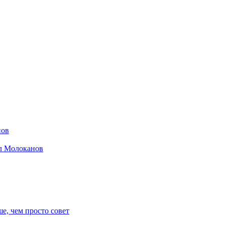
нов
ил Молоканов
е, чем просто совет