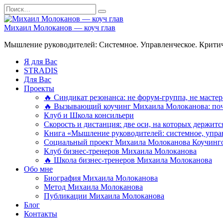
Перейти
Search
к
for:
содержанию
Михаил Молоканов — коуч глав
Мышление руководителей: Системное. Управленческое. Критич
Я для Вас
STRADIS
Для Вас
Проекты
🔥 Синдикат резонанса: не форум-группа, не мастер
🔥 Вызывающий коучинг Михаила Молоканова: поче
Клуб и Школа консильери
Скорость и дистанция: две оси, на которых держит
Книга «Мышление руководителей: системное, управ
Социальный проект Михаила Молоканова Коучинго
Клуб бизнес-тренеров Михаила Молоканова
🔥 Школа бизнес-тренеров Михаила Молоканова
Обо мне
Биография Михаила Молоканова
Метод Михаила Молоканова
Публикации Михаила Молоканова
Блог
Контакты