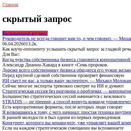
Главная
скрытый запрос
Вызывающий коучинг
Руководитель не всегда говорит вам то, о чем говорит. — Мих
06.04.2026
0
13.2к.
Как коучу-оппоненту услышать скрытый запрос за гладкой реч
Для Вас:
Когда чувства собственника бизнеса становятся корпоративн
Александр Дианин-Хавард в книге «Семь пророков.
Дороже всего собственнику бизнеса обходятся его чужие жел
Перед крупной сделкой собственник проверяет финансовую
ИИ съест не вас, а только вашу экспертизу. — Михаил Молока
Сейчас многие эксперты тревожно смотрят на ИИ и думают
Стратегическая сессия без разговора о проблемах — корпора
Большинство стратегических сессий начинается с вежливого
STRADIS — не тренинг, а способ вернуть команде управленч
Есть корпоративные форматы, после которых люди говорят
Я возвращаюсь к тому, с чего начинал: простая техника внутр
В ранней молодости я был одним из первых переводчиков
Конкурент, которого вы ненавидите, уже управляет вашей ко
Если на каждом стратегическом совещании вы вспоминаете