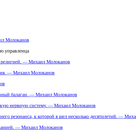
аил Молоканов
ью управленца
ой религией. — Михаил Молоканов
ания. — Михаил Молоканов
нов
тивный балаган. — Михаил Молоканов
ескую нервную систему. — Михаил Молоканов
еннего резонанса, к которой я шел несколько десятилетий. — Ми
мпанией. — Михаил Молоканов