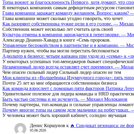
Топы воюют за благосклонность Первого, хотя думают, что сп
В некоторых компаниях самым дефицитным ресурсом становит
Глава компании заражает команду желанием. Вопрос: каким?
Глава компании может сколько угодно говорить, что хочет
Как разоряют собственника чужие цели в его голове. — Миха
Собственник может несколько лет считать цель своей
Культура отмены в компании зарождается в переговорке. — М
Александр Дианин-Хавард в книге «Семь пророков.
Управление беспокойством в партнерстве и в компании. — М
Партнер нужен, чтобы вы могли перестать беспокоиться
Адюльтер в бизнесе: четыре капкана при уходе из «семьи» к
У некоторых успешных топ-менеджеров бывает специфический
Незаменимый лидер всегда оставляет счет преемнику. — Мих
Чем опасен сильный лидер Сильный лидер опасен не тем
Мои клиенты из «Волшебника Изумрудного города»: пять типо
Почти 25 лет ко мне обращаются собственники бизнеса
Как команда взрослеет с помощью пяти факторов Патрика Ле
Удивительное полезное для лидера команды и HRD практическ
Быть частью системы и не исчезнуть. — Михаил Молоканов
Почему партнеры, топ-команды и сильные управленцы ломают
Почему многие топы на самом деле мальчики на побегушках.
У человека может быть хороший кабинет, солидно звучащая
Денис Коршунов
к
🔥 Синдикат резонанса: не фор
05.06.2026