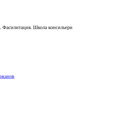
и. Фасилитация. Школа консильери
локанов