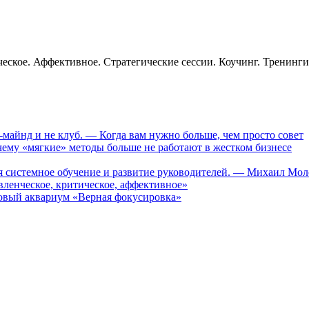
еское. Аффективное. Стратегические сессии. Коучинг. Тренинг
-майнд и не клуб. — Когда вам нужно больше, чем просто совет
му «мягкие» методы больше не работают в жестком бизнесе
ся системное обучение и развитие руководителей. — Михаил Мо
ленческое, критическое, аффективное»
вый аквариум «Верная фокусировка»