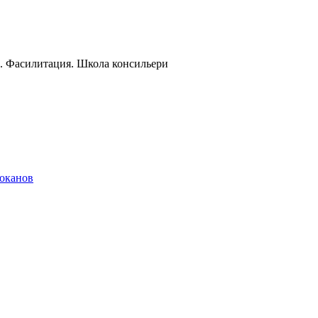
и. Фасилитация. Школа консильери
локанов