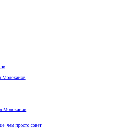
нов
ил Молоканов
ил Молоканов
е, чем просто совет