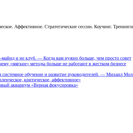
еское. Аффективное. Стратегические сессии. Коучинг. Тренинг
-майнд и не клуб. — Когда вам нужно больше, чем просто совет
му «мягкие» методы больше не работают в жестком бизнесе
ся системное обучение и развитие руководителей. — Михаил Мо
ленческое, критическое, аффективное»
вый аквариум «Верная фокусировка»