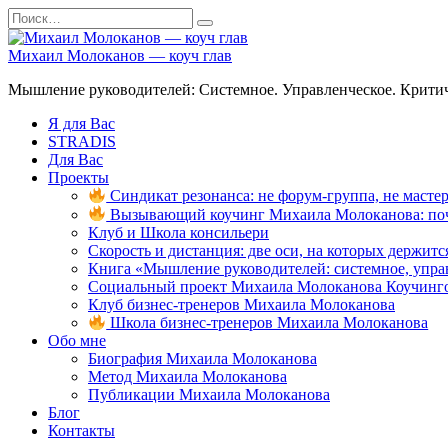
Перейти
Search
к
for:
содержанию
Михаил Молоканов — коуч глав
Мышление руководителей: Системное. Управленческое. Критич
Я для Вас
STRADIS
Для Вас
Проекты
Синдикат резонанса: не форум-группа, не мастер
Вызывающий коучинг Михаила Молоканова: поче
Клуб и Школа консильери
Скорость и дистанция: две оси, на которых держит
Книга «Мышление руководителей: системное, управ
Социальный проект Михаила Молоканова Коучинго
Клуб бизнес-тренеров Михаила Молоканова
Школа бизнес-тренеров Михаила Молоканова
Обо мне
Биография Михаила Молоканова
Метод Михаила Молоканова
Публикации Михаила Молоканова
Блог
Контакты