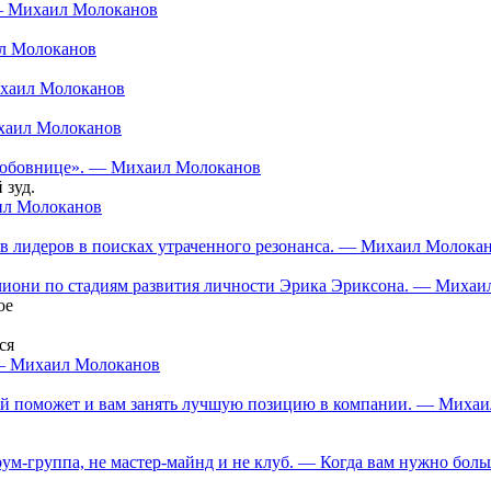
 — Михаил Молоканов
ил Молоканов
ихаил Молоканов
ихаил Молоканов
 «любовнице». — Михаил Молоканов
 зуд.
аил Молоканов
в лидеров в поисках утраченного резонанса. — Михаил Молока
нчиони по стадиям развития личности Эрика Эриксона. — Миха
ое
ся
 — Михаил Молоканов
орый поможет и вам занять лучшую позицию в компании. — Миха
ум-группа, не мастер-майнд и не клуб. — Когда вам нужно больш