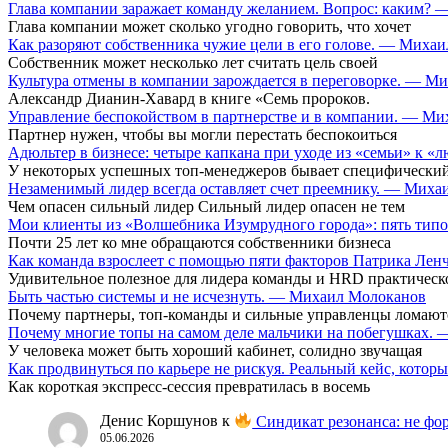
Глава компании заражает команду желанием. Вопрос: каким?
Глава компании может сколько угодно говорить, что хочет
Как разоряют собственника чужие цели в его голове. — Миха
Собственник может несколько лет считать цель своей
Культура отмены в компании зарождается в переговорке. — М
Александр Дианин-Хавард в книге «Семь пророков.
Управление беспокойством в партнерстве и в компании. — М
Партнер нужен, чтобы вы могли перестать беспокоиться
Адюльтер в бизнесе: четыре капкана при уходе из «семьи» к
У некоторых успешных топ-менеджеров бывает специфический
Незаменимый лидер всегда оставляет счет преемнику. — Мих
Чем опасен сильный лидер Сильный лидер опасен не тем
Мои клиенты из «Волшебника Изумрудного города»: пять типо
Почти 25 лет ко мне обращаются собственники бизнеса
Как команда взрослеет с помощью пяти факторов Патрика Ле
Удивительное полезное для лидера команды и HRD практическ
Быть частью системы и не исчезнуть. — Михаил Молоканов
Почему партнеры, топ-команды и сильные управленцы ломают
Почему многие топы на самом деле мальчики на побегушках.
У человека может быть хороший кабинет, солидно звучащая
Как продвинуться по карьере не рискуя. Реальный кейс, кот
Как короткая экспресс-сессия превратилась в восемь
Денис Коршунов
к
Синдикат резонанса: не фор
05.06.2026