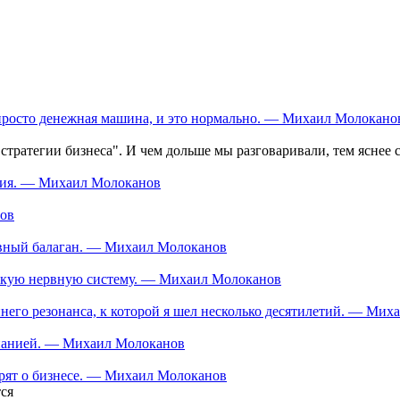
 просто денежная машина, и это нормально. — Михаил Молокано
тратегии бизнеса". И чем дольше мы разговаривали, тем яснее с
ания. — Михаил Молоканов
нов
тивный балаган. — Михаил Молоканов
ескую нервную систему. — Михаил Молоканов
еннего резонанса, к которой я шел несколько десятилетий. — Ми
мпанией. — Михаил Молоканов
орят о бизнесе. — Михаил Молоканов
ся