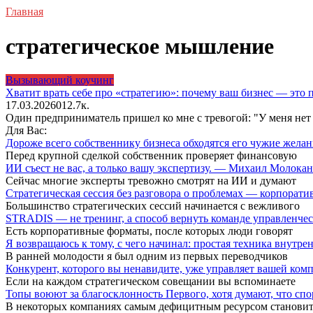
Главная
стратегическое мышление
Вызывающий коучинг
Хватит врать себе про «стратегию»: почему ваш бизнес — это
17.03.2026
0
12.7к.
Один предприниматель пришел ко мне с тревогой: "У меня нет с
Для Вас:
Дороже всего собственнику бизнеса обходятся его чужие жел
Перед крупной сделкой собственник проверяет финансовую
ИИ съест не вас, а только вашу экспертизу. — Михаил Молока
Сейчас многие эксперты тревожно смотрят на ИИ и думают
Стратегическая сессия без разговора о проблемах — корпора
Большинство стратегических сессий начинается с вежливого
STRADIS — не тренинг, а способ вернуть команде управленч
Есть корпоративные форматы, после которых люди говорят
Я возвращаюсь к тому, с чего начинал: простая техника внутр
В ранней молодости я был одним из первых переводчиков
Конкурент, которого вы ненавидите, уже управляет вашей ко
Если на каждом стратегическом совещании вы вспоминаете
Топы воюют за благосклонность Первого, хотя думают, что сп
В некоторых компаниях самым дефицитным ресурсом становит