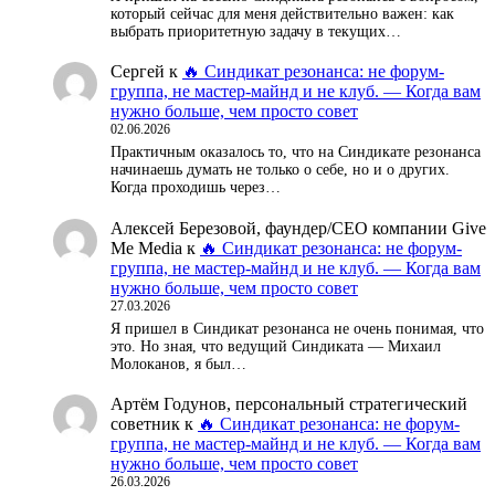
который сейчас для меня действительно важен: как
выбрать приоритетную задачу в текущих…
Сергей
к
🔥 Синдикат резонанса: не форум-
группа, не мастер-майнд и не клуб. — Когда вам
нужно больше, чем просто совет
02.06.2026
Практичным оказалось то, что на Синдикате резонанса
начинаешь думать не только о себе, но и о других.
Когда проходишь через…
Алексей Березовой, фаундер/СЕО компании Give
Me Media
к
🔥 Синдикат резонанса: не форум-
группа, не мастер-майнд и не клуб. — Когда вам
нужно больше, чем просто совет
27.03.2026
Я пришел в Синдикат резонанса не очень понимая, что
это. Но зная, что ведущий Синдиката — Михаил
Молоканов, я был…
Артём Годунов, персональный стратегический
советник
к
🔥 Синдикат резонанса: не форум-
группа, не мастер-майнд и не клуб. — Когда вам
нужно больше, чем просто совет
26.03.2026