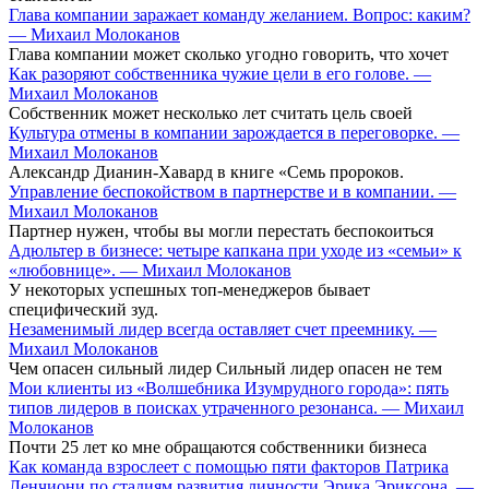
Глава компании заражает команду желанием. Вопрос: каким?
— Михаил Молоканов
Глава компании может сколько угодно говорить, что хочет
Как разоряют собственника чужие цели в его голове. —
Михаил Молоканов
Собственник может несколько лет считать цель своей
Культура отмены в компании зарождается в переговорке. —
Михаил Молоканов
Александр Дианин-Хавард в книге «Семь пророков.
Управление беспокойством в партнерстве и в компании. —
Михаил Молоканов
Партнер нужен, чтобы вы могли перестать беспокоиться
Адюльтер в бизнесе: четыре капкана при уходе из «семьи» к
«любовнице». — Михаил Молоканов
У некоторых успешных топ-менеджеров бывает
специфический зуд.
Незаменимый лидер всегда оставляет счет преемнику. —
Михаил Молоканов
Чем опасен сильный лидер Сильный лидер опасен не тем
Мои клиенты из «Волшебника Изумрудного города»: пять
типов лидеров в поисках утраченного резонанса. — Михаил
Молоканов
Почти 25 лет ко мне обращаются собственники бизнеса
Как команда взрослеет с помощью пяти факторов Патрика
Ленчиони по стадиям развития личности Эрика Эриксона. —