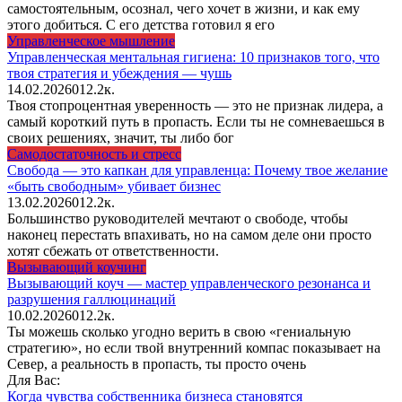
самостоятельным, осознал, чего хочет в жизни, и как ему
этого добиться. С его детства готовил я его
Управленческое мышление
Управленческая ментальная гигиена: 10 признаков того, что
твоя стратегия и убеждения — чушь
14.02.2026
0
12.2к.
Твоя стопроцентная уверенность — это не признак лидера, а
самый короткий путь в пропасть. Если ты не сомневаешься в
своих решениях, значит, ты либо бог
Самодостаточность и стресс
Свобода — это капкан для управленца: Почему твое желание
«быть свободным» убивает бизнес
13.02.2026
0
12.2к.
Большинство руководителей мечтают о свободе, чтобы
наконец перестать впахивать, но на самом деле они просто
хотят сбежать от ответственности.
Вызывающий коучинг
Вызывающий коуч — мастер управленческого резонанса и
разрушения галлюцинаций
10.02.2026
0
12.2к.
Ты можешь сколько угодно верить в свою «гениальную
стратегию», но если твой внутренний компас показывает на
Север, а реальность в пропасть, ты просто очень
Для Вас:
Когда чувства собственника бизнеса становятся