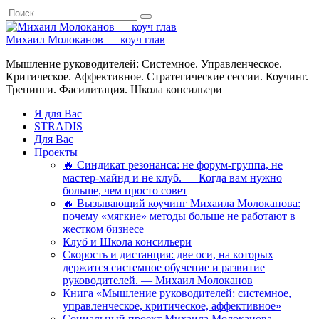
Перейти
Search
к
for:
содержанию
Михаил Молоканов — коуч глав
Мышление руководителей: Системное. Управленческое.
Критическое. Аффективное. Стратегические сессии. Коучинг.
Тренинги. Фасилитация. Школа консильери
Я для Вас
STRADIS
Для Вас
Проекты
🔥 Синдикат резонанса: не форум-группа, не
мастер-майнд и не клуб. — Когда вам нужно
больше, чем просто совет
🔥 Вызывающий коучинг Михаила Молоканова:
почему «мягкие» методы больше не работают в
жестком бизнесе
Клуб и Школа консильери
Скорость и дистанция: две оси, на которых
держится системное обучение и развитие
руководителей. — Михаил Молоканов
Книга «Мышление руководителей: системное,
управленческое, критическое, аффективное»
Социальный проект Михаила Молоканова