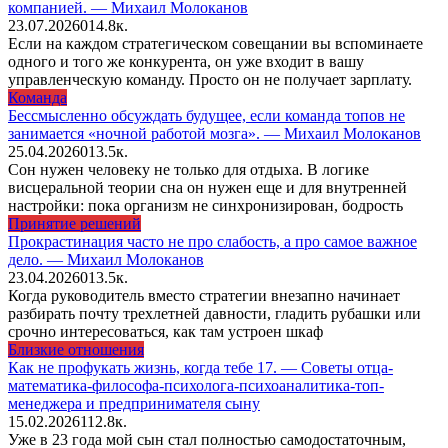
компанией. — Михаил Молоканов
23.07.2026
0
14.8к.
Если на каждом стратегическом совещании вы вспоминаете
одного и того же конкурента, он уже входит в вашу
управленческую команду. Просто он не получает зарплату.
Команда
Бессмысленно обсуждать будущее, если команда топов не
занимается «ночной работой мозга». — Михаил Молоканов
25.04.2026
0
13.5к.
Сон нужен человеку не только для отдыха. В логике
висцеральной теории сна он нужен еще и для внутренней
настройки: пока организм не синхронизирован, бодрость
Принятие решений
Прокрастинация часто не про слабость, а про самое важное
дело. — Михаил Молоканов
23.04.2026
0
13.5к.
Когда руководитель вместо стратегии внезапно начинает
разбирать почту трехлетней давности, гладить рубашки или
срочно интересоваться, как там устроен шкаф
Близкие отношения
Как не профукать жизнь, когда тебе 17. — Советы отца-
математика-философа-психолога-психоаналитика-топ-
менеджера и предпринимателя сыну
15.02.2026
1
12.8к.
Уже в 23 года мой сын стал полностью самодостаточным,