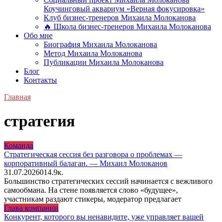
Коучинговый аквариум «Верная фокусировка»
Клуб бизнес-тренеров Михаила Молоканова
🔥 Школа бизнес-тренеров Михаила Молоканова
Обо мне
Биография Михаила Молоканова
Метод Михаила Молоканова
Публикации Михаила Молоканова
Блог
Контакты
Главная
стратегия
Команда
Стратегическая сессия без разговора о проблемах —
корпоративный балаган. — Михаил Молоканов
31.07.2026
0
14.9к.
Большинство стратегических сессий начинается с вежливого
самообмана. На стене появляется слово «будущее»,
участникам раздают стикеры, модератор предлагает
Глава компании
Конкурент, которого вы ненавидите, уже управляет вашей