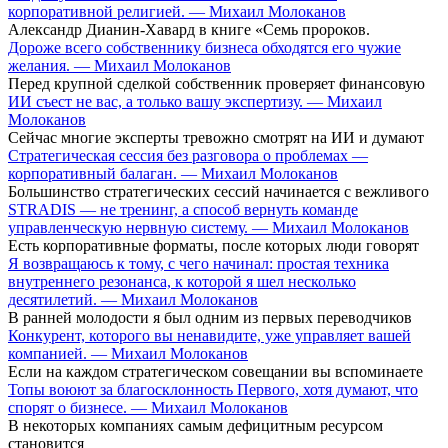
корпоративной религией. — Михаил Молоканов
Александр Дианин-Хавард в книге «Семь пророков.
Дороже всего собственнику бизнеса обходятся его чужие
желания. — Михаил Молоканов
Перед крупной сделкой собственник проверяет финансовую
ИИ съест не вас, а только вашу экспертизу. — Михаил
Молоканов
Сейчас многие эксперты тревожно смотрят на ИИ и думают
Стратегическая сессия без разговора о проблемах —
корпоративный балаган. — Михаил Молоканов
Большинство стратегических сессий начинается с вежливого
STRADIS — не тренинг, а способ вернуть команде
управленческую нервную систему. — Михаил Молоканов
Есть корпоративные форматы, после которых люди говорят
Я возвращаюсь к тому, с чего начинал: простая техника
внутреннего резонанса, к которой я шел несколько
десятилетий. — Михаил Молоканов
В ранней молодости я был одним из первых переводчиков
Конкурент, которого вы ненавидите, уже управляет вашей
компанией. — Михаил Молоканов
Если на каждом стратегическом совещании вы вспоминаете
Топы воюют за благосклонность Первого, хотя думают, что
спорят о бизнесе. — Михаил Молоканов
В некоторых компаниях самым дефицитным ресурсом
становится