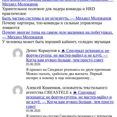
Михаил Молоканов
Удивительное полезное для лидера команды и HRD
практическое
Быть частью системы и не исчезнуть. — Михаил Молоканов
Почему партнеры, топ-команды и сильные управленцы
ломаются
Почему многие топы на самом деле мальчики на побегушках.
— Михаил Молоканов
У человека может быть хороший кабинет, солидно звучащая
Денис Коршунов
к
🔥 Синдикат резонанса: не
форум-группа, не мастер-майнд и не клуб. —
Когда вам нужно больше, чем просто совет
05.06.2026
Я пришел на Синдикат резонанса по двум причинам.
Можно сказать, сработали два магнита. Первый:
интерес к новому и еще неизведанному.…
Алексей Кошенков, основатель текстильного
агентства CREASTELE
к
🔥 Синдикат
резонанса: не форум-группа, не мастер-майнд и
не клуб. — Когда вам нужно больше, чем просто
совет
03.06.2026
Я пришел на сессию Синдиката резонанса с вопросом,