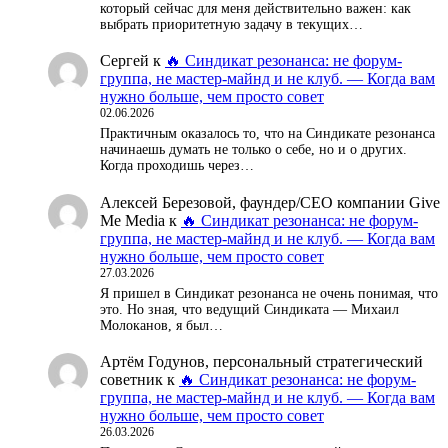
который сейчас для меня действительно важен: как
выбрать приоритетную задачу в текущих…
Сергей
к
🔥 Синдикат резонанса: не форум-
группа, не мастер-майнд и не клуб. — Когда вам
нужно больше, чем просто совет
02.06.2026
Практичным оказалось то, что на Синдикате резонанса
начинаешь думать не только о себе, но и о других.
Когда проходишь через…
Алексей Березовой, фаундер/СЕО компании Give
Me Media
к
🔥 Синдикат резонанса: не форум-
группа, не мастер-майнд и не клуб. — Когда вам
нужно больше, чем просто совет
27.03.2026
Я пришел в Синдикат резонанса не очень понимая, что
это. Но зная, что ведущий Синдиката — Михаил
Молоканов, я был…
Артём Годунов, персональный стратегический
советник
к
🔥 Синдикат резонанса: не форум-
группа, не мастер-майнд и не клуб. — Когда вам
нужно больше, чем просто совет
26.03.2026