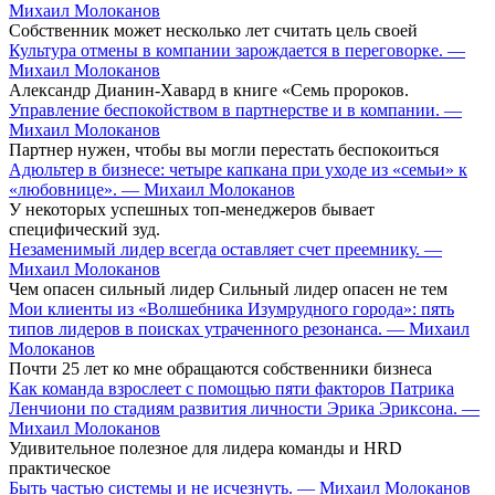
Михаил Молоканов
Собственник может несколько лет считать цель своей
Культура отмены в компании зарождается в переговорке. —
Михаил Молоканов
Александр Дианин-Хавард в книге «Семь пророков.
Управление беспокойством в партнерстве и в компании. —
Михаил Молоканов
Партнер нужен, чтобы вы могли перестать беспокоиться
Адюльтер в бизнесе: четыре капкана при уходе из «семьи» к
«любовнице». — Михаил Молоканов
У некоторых успешных топ-менеджеров бывает
специфический зуд.
Незаменимый лидер всегда оставляет счет преемнику. —
Михаил Молоканов
Чем опасен сильный лидер Сильный лидер опасен не тем
Мои клиенты из «Волшебника Изумрудного города»: пять
типов лидеров в поисках утраченного резонанса. — Михаил
Молоканов
Почти 25 лет ко мне обращаются собственники бизнеса
Как команда взрослеет с помощью пяти факторов Патрика
Ленчиони по стадиям развития личности Эрика Эриксона. —
Михаил Молоканов
Удивительное полезное для лидера команды и HRD
практическое
Быть частью системы и не исчезнуть. — Михаил Молоканов