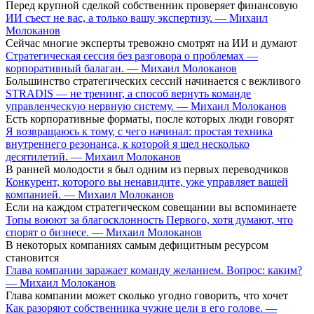
Перед крупной сделкой собственник проверяет финансовую
ИИ съест не вас, а только вашу экспертизу. — Михаил
Молоканов
Сейчас многие эксперты тревожно смотрят на ИИ и думают
Стратегическая сессия без разговора о проблемах —
корпоративный балаган. — Михаил Молоканов
Большинство стратегических сессий начинается с вежливого
STRADIS — не тренинг, а способ вернуть команде
управленческую нервную систему. — Михаил Молоканов
Есть корпоративные форматы, после которых люди говорят
Я возвращаюсь к тому, с чего начинал: простая техника
внутреннего резонанса, к которой я шел несколько
десятилетий. — Михаил Молоканов
В ранней молодости я был одним из первых переводчиков
Конкурент, которого вы ненавидите, уже управляет вашей
компанией. — Михаил Молоканов
Если на каждом стратегическом совещании вы вспоминаете
Топы воюют за благосклонность Первого, хотя думают, что
спорят о бизнесе. — Михаил Молоканов
В некоторых компаниях самым дефицитным ресурсом
становится
Глава компании заражает команду желанием. Вопрос: каким?
— Михаил Молоканов
Глава компании может сколько угодно говорить, что хочет
Как разоряют собственника чужие цели в его голове. —