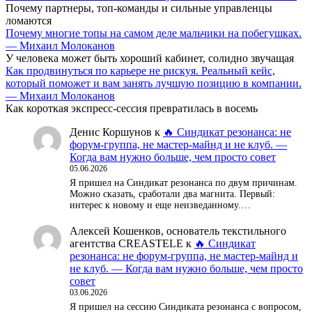
Почему партнеры, топ-команды и сильные управленцы
ломаются
Почему многие топы на самом деле мальчики на побегушках.
— Михаил Молоканов
У человека может быть хороший кабинет, солидно звучащая
Как продвинуться по карьере не рискуя. Реальный кейс,
который поможет и вам занять лучшую позицию в компании.
— Михаил Молоканов
Как короткая экспресс-сессия превратилась в восемь
Денис Коршунов
к
🔥 Синдикат резонанса: не
форум-группа, не мастер-майнд и не клуб. —
Когда вам нужно больше, чем просто совет
05.06.2026
Я пришел на Синдикат резонанса по двум причинам.
Можно сказать, сработали два магнита. Первый:
интерес к новому и еще неизведанному.…
Алексей Кошенков, основатель текстильного
агентства CREASTELE
к
🔥 Синдикат
резонанса: не форум-группа, не мастер-майнд и
не клуб. — Когда вам нужно больше, чем просто
совет
03.06.2026
Я пришел на сессию Синдиката резонанса с вопросом,