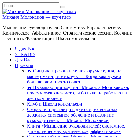
Перейти
Search
к
for:
содержанию
Михаил Молоканов — коуч глав
Мышление руководителей: Системное. Управленческое.
Критическое. Аффективное. Стратегические сессии. Коучинг.
Тренинги. Фасилитация. Школа консильери
Я для Вас
STRADIS
Для Вас
Проекты
🔥 Синдикат резонанса: не форум-группа, не
мастер-майнд и не клуб. — Когда вам нужно
больше, чем просто совет
🔥 Вызывающий коучинг Михаила Молоканова:
почему «мягкие» методы больше не работают в
жестком бизнесе
Клуб и Школа консильери
Скорость и дистанция: две оси, на которых
держится системное обучение и развитие
руководителей. — Михаил Молоканов
Книга «Мышление руководителей: системное,
управленческое, критическое, аффективное»
Социальный проект Михаила Молоканова