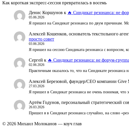
Как короткая экспресс-сессия превратилась в восемь
Денис Коршунов
к
🔥 Синдикат резонанса: не фор
05.06.2026
Я пришел на Синдикат резонанса по двум причинам. Мож
Алексей Кошенков, основатель текстильного аг
просто совет
03.06.2026
Я пришел на сессию Синдиката резонанса с вопросом, к
Сергей
к
🔥 Синдикат резонанса: не форум-группа
02.06.2026
Практичным оказалось то, что на Синдикате резонанса н
Алексей Березовой, фаундер/СЕО компании Give 
27.03.2026
Я пришел в Синдикат резонанса не очень понимая, что
Артём Годунов, персональный стратегический со
26.03.2026
Пришел я в Синдикат резонанса случайно, на слово «ре
© 2026 Михаил Молоканов — коуч глав