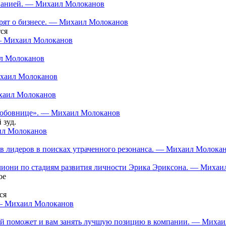
мпанией. — Михаил Молоканов
орят о бизнесе. — Михаил Молоканов
ся
 — Михаил Молоканов
ил Молоканов
ихаил Молоканов
ихаил Молоканов
 «любовнице». — Михаил Молоканов
 зуд.
аил Молоканов
в лидеров в поисках утраченного резонанса. — Михаил Молока
нчиони по стадиям развития личности Эрика Эриксона. — Миха
ое
ся
 — Михаил Молоканов
орый поможет и вам занять лучшую позицию в компании. — Миха