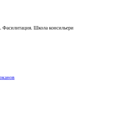
и. Фасилитация. Школа консильери
локанов