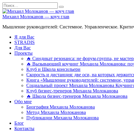
Перейти
Search
к
for:
содержанию
Михаил Молоканов — коуч глав
Мышление руководителей: Системное. Управленческое. Критич
Я для Вас
STRADIS
Для Вас
Проекты
🔥 Синдикат резонанса: не форум-группа, не мастер
🔥 Вызывающий коучинг Михаила Молоканова: поче
Клуб и Школа консильери
Скорость и дистанция: две оси, на которых держит
Книга «Мышление руководителей: системное, управ
Социальный проект Михаила Молоканова Коучинго
Клуб бизнес-тренеров Михаила Молоканова
🔥 Школа бизнес-тренеров Михаила Молоканова
Обо мне
Биография Михаила Молоканова
Метод Михаила Молоканова
Публикации Михаила Молоканова
Блог
Контакты