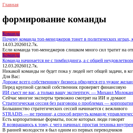
Главная
формирование команды
Команда
Почему команда топ-менеджеров тонет в политических играх,
14.03.2026
0
12.7к.
Если команда топ-менеджеров слишком много сил тратит на отно
Команда
Команда начинается не с тимбилдинга, а с общей неудовлетв
12.03.2026
0
12.7к.
Никакой команды не будет пока у людей нет общей задачи, в к
Для Вас:
Дороже всего собственнику бизнеса обходятся его чужие жел
Перед крупной сделкой собственник проверяет финансовую
ИИ съест не вас, а только вашу экспертизу. — Михаил Молока
Сейчас многие эксперты тревожно смотрят на ИИ и думают
Стратегическая сессия без разговора о проблемах — корпора
Большинство стратегических сессий начинается с вежливого
STRADIS — не тренинг, а способ вернуть команде управленч
Есть корпоративные форматы, после которых люди говорят
Я возвращаюсь к тому, с чего начинал: простая техника внутр
В ранней молодости я был одним из первых переводчиков