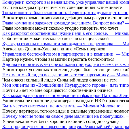
Конкурент, которого вы ненавидите, уже управляет вашей ко
Если на каждом стратегическом совещании вы вспоминаете
Топы воюют за благосклонность Первого, хотя думают, что сп
В некоторых компаниях самым дефицитным ресурсом становит
Глава компании заражает команду желанием. Вопрос: каким?
Глава компании может сколько угодно говорить, что хочет
Как разоряют собственника чужие цели в его голове. — Миха
Собственник может несколько лет считать цель своей
Культура отмены в компании зарождается в переговорке. — М
Александр Дианин-Хавард в книге «Семь пророков.
Управление беспокойством в партнерстве и в компании. — М
Партнер нужен, чтобы вы могли перестать беспокоиться
Адюльтер в бизнесе: четыре капкана при уходе из «семьи» к
У некоторых успешных топ-менеджеров бывает специфический
Незаменимый лидер всегда оставляет счет преемнику. — Мих
Чем опасен сильный лидер Сильный лидер опасен не тем
Мои клиенты из «Волшебника Изумрудного города»: пять типо
Почти 25 лет ко мне обращаются собственники бизнеса
Как команда взрослеет с помощью пяти факторов Патрика Ле
Удивительное полезное для лидера команды и HRD практическ
Быть частью системы и не исчезнуть. — Михаил Молоканов
Почему партнеры, топ-команды и сильные управленцы ломают
Почему многие топы на самом деле мальчики на побегушках.
У человека может быть хороший кабинет, солидно звучащая
Как продвинуться по карьере не рискуя. Реальный кейс, кот