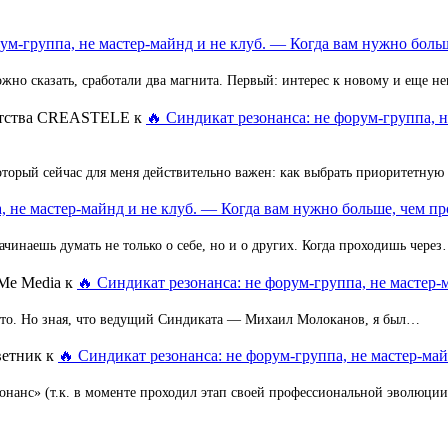
ум-группа, не мастер-майнд и не клуб. — Когда вам нужно больш
но сказать, сработали два магнита. Первый: интерес к новому и еще 
ентства CREASTELE
к
🔥 Синдикат резонанса: не форум-группа, 
оторый сейчас для меня действительно важен: как выбрать приоритетную
, не мастер-майнд и не клуб. — Когда вам нужно больше, чем пр
ачинаешь думать не только о себе, но и о других. Когда проходишь чере
Me Media
к
🔥 Синдикат резонанса: не форум-группа, не мастер-
 это. Но зная, что ведущий Синдиката — Михаил Молоканов, я был…
ветник
к
🔥 Синдикат резонанса: не форум-группа, не мастер-май
зонанс» (т.к. в моменте проходил этап своей профессиональной эволюци