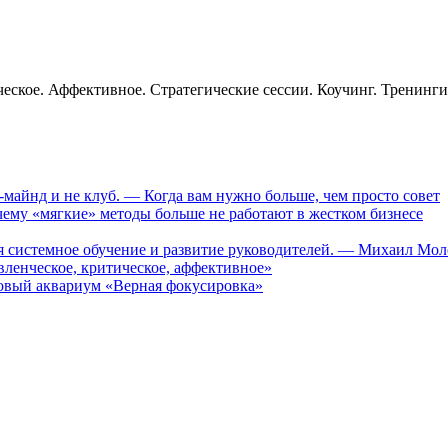
еское. Аффективное. Стратегические сессии. Коучинг. Тренинг
-майнд и не клуб. — Когда вам нужно больше, чем просто совет
му «мягкие» методы больше не работают в жестком бизнесе
ся системное обучение и развитие руководителей. — Михаил Мо
ленческое, критическое, аффективное»
вый аквариум «Верная фокусировка»