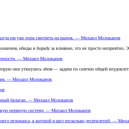
 когда им уже пора смотреть на рынок. — Михаил Молоканов
шения, обиды и борьбу за влияние, это не просто неприятно. Эт
оренности. — Михаил Молоканов
оторую они уткнулись лбом — задачи по снятию общей неудовлетв
ания. — Михаил Молоканов
нов
тивный балаган. — Михаил Молоканов
ескую нервную систему. — Михаил Молоканов
еннего резонанса, к которой я шел несколько десятилетий. — Ми