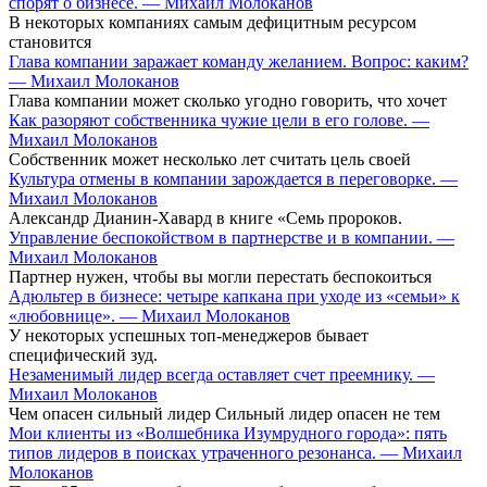
спорят о бизнесе. — Михаил Молоканов
В некоторых компаниях самым дефицитным ресурсом
становится
Глава компании заражает команду желанием. Вопрос: каким?
— Михаил Молоканов
Глава компании может сколько угодно говорить, что хочет
Как разоряют собственника чужие цели в его голове. —
Михаил Молоканов
Собственник может несколько лет считать цель своей
Культура отмены в компании зарождается в переговорке. —
Михаил Молоканов
Александр Дианин-Хавард в книге «Семь пророков.
Управление беспокойством в партнерстве и в компании. —
Михаил Молоканов
Партнер нужен, чтобы вы могли перестать беспокоиться
Адюльтер в бизнесе: четыре капкана при уходе из «семьи» к
«любовнице». — Михаил Молоканов
У некоторых успешных топ-менеджеров бывает
специфический зуд.
Незаменимый лидер всегда оставляет счет преемнику. —
Михаил Молоканов
Чем опасен сильный лидер Сильный лидер опасен не тем
Мои клиенты из «Волшебника Изумрудного города»: пять
типов лидеров в поисках утраченного резонанса. — Михаил
Молоканов