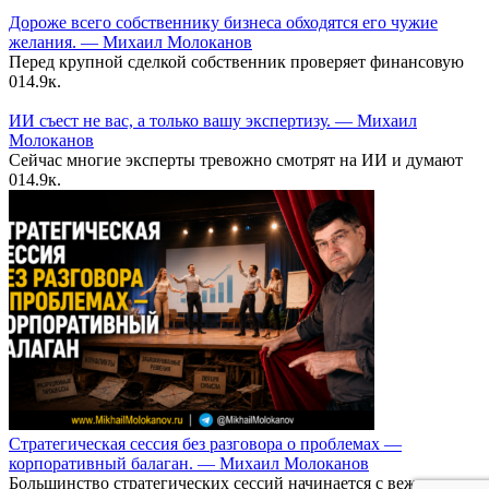
Дороже всего собственнику бизнеса обходятся его чужие
желания. — Михаил Молоканов
Перед крупной сделкой собственник проверяет финансовую
0
14.9к.
ИИ съест не вас, а только вашу экспертизу. — Михаил
Молоканов
Сейчас многие эксперты тревожно смотрят на ИИ и думают
0
14.9к.
Стратегическая сессия без разговора о проблемах —
корпоративный балаган. — Михаил Молоканов
Большинство стратегических сессий начинается с вежливого