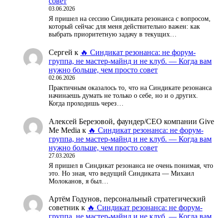
совет
03.06.2026
Я пришел на сессию Синдиката резонанса с вопросом,
который сейчас для меня действительно важен: как
выбрать приоритетную задачу в текущих…
Сергей
к
🔥 Синдикат резонанса: не форум-
группа, не мастер-майнд и не клуб. — Когда вам
нужно больше, чем просто совет
02.06.2026
Практичным оказалось то, что на Синдикате резонанса
начинаешь думать не только о себе, но и о других.
Когда проходишь через…
Алексей Березовой, фаундер/СЕО компании Give
Me Media
к
🔥 Синдикат резонанса: не форум-
группа, не мастер-майнд и не клуб. — Когда вам
нужно больше, чем просто совет
27.03.2026
Я пришел в Синдикат резонанса не очень понимая, что
это. Но зная, что ведущий Синдиката — Михаил
Молоканов, я был…
Артём Годунов, персональный стратегический
советник
к
🔥 Синдикат резонанса: не форум-
группа, не мастер-майнд и не клуб. — Когда вам