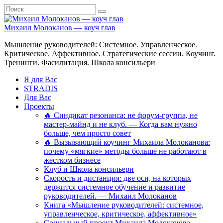
Перейти
Search
к
for:
содержанию
Михаил Молоканов — коуч глав
Мышление руководителей: Системное. Управленческое.
Критическое. Аффективное. Стратегические сессии. Коучинг.
Тренинги. Фасилитация. Школа консильери
Я для Вас
STRADIS
Для Вас
Проекты
🔥 Синдикат резонанса: не форум-группа, не
мастер-майнд и не клуб. — Когда вам нужно
больше, чем просто совет
🔥 Вызывающий коучинг Михаила Молоканова:
почему «мягкие» методы больше не работают в
жестком бизнесе
Клуб и Школа консильери
Скорость и дистанция: две оси, на которых
держится системное обучение и развитие
руководителей. — Михаил Молоканов
Книга «Мышление руководителей: системное,
управленческое, критическое, аффективное»
Социальный проект Михаила Молоканова