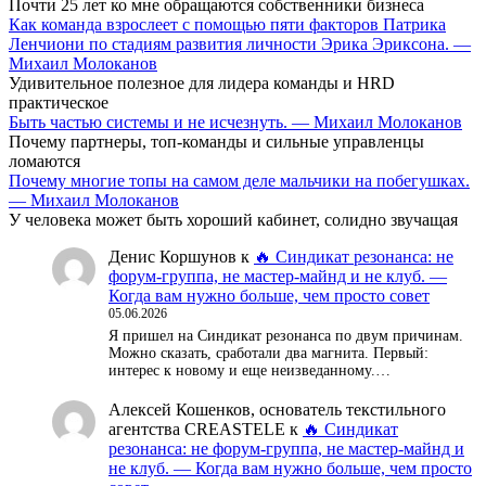
Почти 25 лет ко мне обращаются собственники бизнеса
Как команда взрослеет с помощью пяти факторов Патрика
Ленчиони по стадиям развития личности Эрика Эриксона. —
Михаил Молоканов
Удивительное полезное для лидера команды и HRD
практическое
Быть частью системы и не исчезнуть. — Михаил Молоканов
Почему партнеры, топ-команды и сильные управленцы
ломаются
Почему многие топы на самом деле мальчики на побегушках.
— Михаил Молоканов
У человека может быть хороший кабинет, солидно звучащая
Денис Коршунов
к
🔥 Синдикат резонанса: не
форум-группа, не мастер-майнд и не клуб. —
Когда вам нужно больше, чем просто совет
05.06.2026
Я пришел на Синдикат резонанса по двум причинам.
Можно сказать, сработали два магнита. Первый:
интерес к новому и еще неизведанному.…
Алексей Кошенков, основатель текстильного
агентства CREASTELE
к
🔥 Синдикат
резонанса: не форум-группа, не мастер-майнд и
не клуб. — Когда вам нужно больше, чем просто