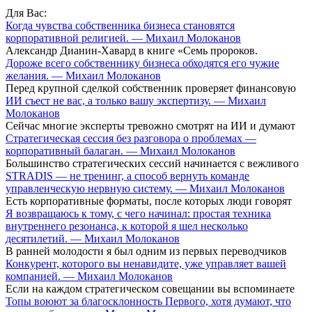
Для Вас:
Когда чувства собственника бизнеса становятся
корпоративной религией. — Михаил Молоканов
Александр Дианин-Хавард в книге «Семь пророков.
Дороже всего собственнику бизнеса обходятся его чужие
желания. — Михаил Молоканов
Перед крупной сделкой собственник проверяет финансовую
ИИ съест не вас, а только вашу экспертизу. — Михаил
Молоканов
Сейчас многие эксперты тревожно смотрят на ИИ и думают
Стратегическая сессия без разговора о проблемах —
корпоративный балаган. — Михаил Молоканов
Большинство стратегических сессий начинается с вежливого
STRADIS — не тренинг, а способ вернуть команде
управленческую нервную систему. — Михаил Молоканов
Есть корпоративные форматы, после которых люди говорят
Я возвращаюсь к тому, с чего начинал: простая техника
внутреннего резонанса, к которой я шел несколько
десятилетий. — Михаил Молоканов
В ранней молодости я был одним из первых переводчиков
Конкурент, которого вы ненавидите, уже управляет вашей
компанией. — Михаил Молоканов
Если на каждом стратегическом совещании вы вспоминаете
Топы воюют за благосклонность Первого, хотя думают, что