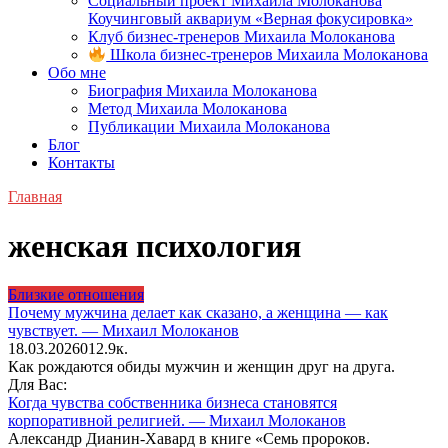
Социальный проект Михаила Молоканова
Коучинговый аквариум «Верная фокусировка»
Клуб бизнес-тренеров Михаила Молоканова
Школа бизнес-тренеров Михаила Молоканова
Обо мне
Биография Михаила Молоканова
Метод Михаила Молоканова
Публикации Михаила Молоканова
Блог
Контакты
Главная
женская психология
Близкие отношения
Почему мужчина делает как сказано, а женщина — как
чувствует. — Михаил Молоканов
18.03.2026
0
12.9к.
Как рождаются обиды мужчин и женщин друг на друга.
Для Вас:
Когда чувства собственника бизнеса становятся
корпоративной религией. — Михаил Молоканов
Александр Дианин-Хавард в книге «Семь пророков.