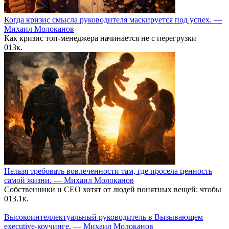
Когда кризис смысла руководителя маскируется под успех. —
Михаил Молоканов
Как кризис топ-менеджера начинается не с перегрузки
0
13к.
Нельзя требовать вовлеченности там, где просела ценность
самой жизни. — Михаил Молоканов
Собственники и CEO хотят от людей понятных вещей: чтобы
0
13.1к.
Высокоинтеллектуальный руководитель в Вызывающем
executive-коучинге. — Михаил Молоканов