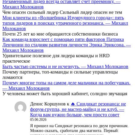
Незаменимый лидер всегда оставляет счет преемнику. —
Михаил Молоканов
Чем опасен сильный лидер Сильный лидер опасен не тем
Мои клиенты из «Волшебника Изумрудного города»: пять
типов лидеров в поисках утраченного резонанса. — Михаил
Молоканов
Почти 25 лет ко мне обращаются собственники бизнеса
Как команда взрослеет с помощью пяти факторов Патрика
Ленчиони по стадиям развития личности Эрика Эриксона. —
Михаил Молоканов
Удивительное полезное для лидера команды и HRD
практическое
Быть частью системы и не исчезнуть. — Михаил Молоканов
Почему партнеры, топ-команды и сильные управленцы
ломаются
Почему многие топы на самом деле мальчики на побегушках.
— Михаил Молоканов
У человека может быть хороший кабинет, солидно звучащая
Денис Коршунов
к
🔥 Синдикат резонанса: не
форум-группа, не мастер-майнд и не клуб. —
Когда вам нужно больше, чем просто совет
05.06.2026
Я пришел на Синдикат резонанса по двум причинам.
Можно сказать, сработали два магнита. Первый: