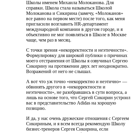
Школы именем Михаила Молоканова. Для
справки. Школа стала называться Школой
Молоканова и Сикирина (замечу, «Молоканов»
все равно на первом месте) после того, как меня
пригласили возглавить HR-департамент
международной компании в другом городе, и я
объективно не мог появляться в Школе в Москве
чаще, чем раз в месяц.
С точки зрения «некорректности и неэтичности».
Формулировку для широкой публики о причинах
моего отстранения от Школы я озвучивал Сергею
Сикирину на протяжении двух лет неоднократно.
Возражений от него не слышал.
А вот что уж точно «некорректно и неэтично» —
обвинять другого в «некорректности и
неэтичности», не разобравшись в сути вопроса, а
лишь на основе того, что Сергей Сикирин устроил
вас в представительство Adidas на хорошую
позицию.
И да, у нас очень дружеские отношения с Сергеем
Сикириным, и я всем всегда рекомендую Школу
бизнес-тренеров Сергея Сикирина, если