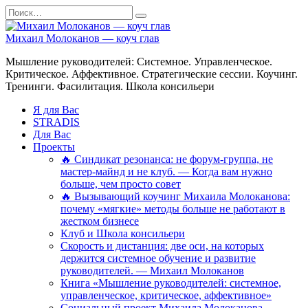
Перейти
Search
к
for:
содержанию
Михаил Молоканов — коуч глав
Мышление руководителей: Системное. Управленческое.
Критическое. Аффективное. Стратегические сессии. Коучинг.
Тренинги. Фасилитация. Школа консильери
Я для Вас
STRADIS
Для Вас
Проекты
🔥 Синдикат резонанса: не форум-группа, не
мастер-майнд и не клуб. — Когда вам нужно
больше, чем просто совет
🔥 Вызывающий коучинг Михаила Молоканова:
почему «мягкие» методы больше не работают в
жестком бизнесе
Клуб и Школа консильери
Скорость и дистанция: две оси, на которых
держится системное обучение и развитие
руководителей. — Михаил Молоканов
Книга «Мышление руководителей: системное,
управленческое, критическое, аффективное»
Социальный проект Михаила Молоканова