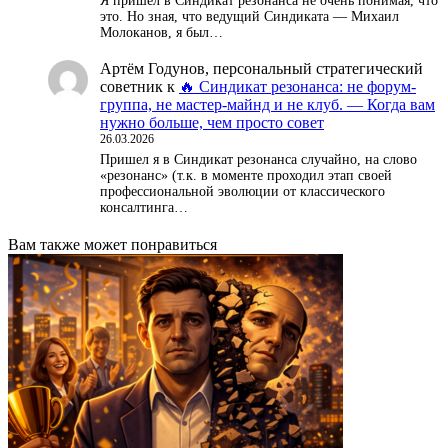
Я пришел в Синдикат резонанса не очень понимая, что
это. Но зная, что ведущий Синдиката — Михаил
Молоканов, я был…
Артём Годунов, персональный стратегический
советник
к
🔥 Синдикат резонанса: не форум-
группа, не мастер-майнд и не клуб. — Когда вам
нужно больше, чем просто совет
26.03.2026
Пришел я в Синдикат резонанса случайно, на слово
«резонанс» (т.к. в моменте проходил этап своей
профессиональной эволюции от классического
консалтинга…
Вам также может понравиться