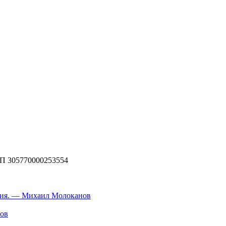
П 305770000253554
ания. — Михаил Молоканов
нов