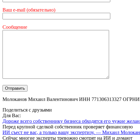
Ваш e-mail (обязательно)
Сообщение
Молоканов Михаил Валентинович ИНН 771306313327 ОГРНИ
Поделиться с друзьями
Для Вас:
Дороже всего собственнику бизнеса обходятся его чужие жел
Перед крупной сделкой собственник проверяет финансовую
ИИ съест не вас, а только вашу экспертизу. — Михаил Молока
Сейчас многие эксперты тревожно смотрят на ИИ и думают