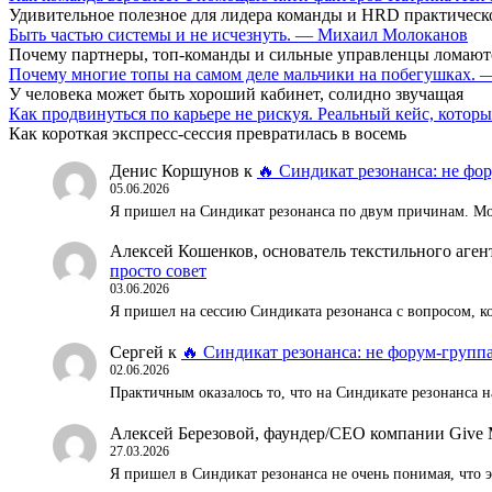
Удивительное полезное для лидера команды и HRD практическ
Быть частью системы и не исчезнуть. — Михаил Молоканов
Почему партнеры, топ-команды и сильные управленцы ломают
Почему многие топы на самом деле мальчики на побегушках.
У человека может быть хороший кабинет, солидно звучащая
Как продвинуться по карьере не рискуя. Реальный кейс, кот
Как короткая экспресс-сессия превратилась в восемь
Денис Коршунов
к
🔥 Синдикат резонанса: не фор
05.06.2026
Я пришел на Синдикат резонанса по двум причинам. Мож
Алексей Кошенков, основатель текстильного аг
просто совет
03.06.2026
Я пришел на сессию Синдиката резонанса с вопросом, к
Сергей
к
🔥 Синдикат резонанса: не форум-группа
02.06.2026
Практичным оказалось то, что на Синдикате резонанса н
Алексей Березовой, фаундер/СЕО компании Give 
27.03.2026
Я пришел в Синдикат резонанса не очень понимая, что