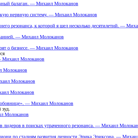
тивный балаган. — Михаил Молоканов
ескую нервную систему. — Михаил Молоканов
еннего резонанса, к которой я шел несколько десятилетий. — Ми
мпанией. — Михаил Молоканов
орят о бизнесе. — Михаил Молоканов
ся
 — Михаил Молоканов
ил Молоканов
ихаил Молоканов
ихаил Молоканов
 «любовнице». — Михаил Молоканов
 зуд.
аил Молоканов
в лидеров в поисках утраченного резонанса. — Михаил Молока
нчиони по стадиям развития личности Эрика Эриксона. — Миха