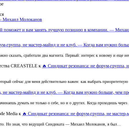
ое
ся
 — Михаил Молоканов
орый поможет и вам занять лучшую позицию в компании. — Миха
ум-группа, не мастер-майнд и не клуб. — Когда вам нужно больш
но сказать, сработали два магнита. Первый: интерес к новому и еще 
ентства CREASTELE
к
🔥 Синдикат резонанса: не форум-группа, 
оторый сейчас для меня действительно важен: как выбрать приоритетную
, не мастер-майнд и не клуб. — Когда вам нужно больше, чем пр
ачинаешь думать не только о себе, но и о других. Когда проходишь чере
Me Media
к
🔥 Синдикат резонанса: не форум-группа, не мастер-
 это. Но зная, что ведущий Синдиката — Михаил Молоканов, я был…