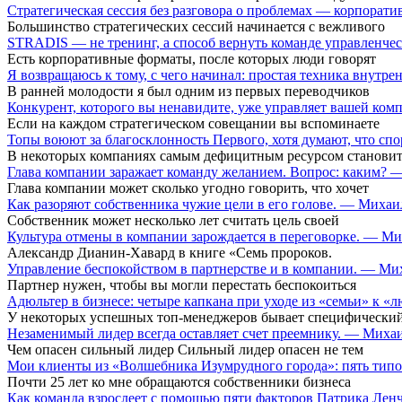
Стратегическая сессия без разговора о проблемах — корпора
Большинство стратегических сессий начинается с вежливого
STRADIS — не тренинг, а способ вернуть команде управленч
Есть корпоративные форматы, после которых люди говорят
Я возвращаюсь к тому, с чего начинал: простая техника внутр
В ранней молодости я был одним из первых переводчиков
Конкурент, которого вы ненавидите, уже управляет вашей ко
Если на каждом стратегическом совещании вы вспоминаете
Топы воюют за благосклонность Первого, хотя думают, что сп
В некоторых компаниях самым дефицитным ресурсом становит
Глава компании заражает команду желанием. Вопрос: каким?
Глава компании может сколько угодно говорить, что хочет
Как разоряют собственника чужие цели в его голове. — Миха
Собственник может несколько лет считать цель своей
Культура отмены в компании зарождается в переговорке. — М
Александр Дианин-Хавард в книге «Семь пророков.
Управление беспокойством в партнерстве и в компании. — М
Партнер нужен, чтобы вы могли перестать беспокоиться
Адюльтер в бизнесе: четыре капкана при уходе из «семьи» к
У некоторых успешных топ-менеджеров бывает специфический
Незаменимый лидер всегда оставляет счет преемнику. — Мих
Чем опасен сильный лидер Сильный лидер опасен не тем
Мои клиенты из «Волшебника Изумрудного города»: пять типо
Почти 25 лет ко мне обращаются собственники бизнеса
Как команда взрослеет с помощью пяти факторов Патрика Ле