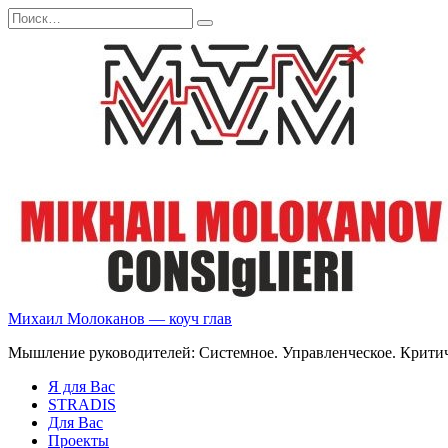
Перейти
Search
к
for:
содержанию
Михаил Молоканов — коуч глав
Мышление руководителей: Системное. Управленческое. Критич
Я для Вас
STRADIS
Для Вас
Проекты