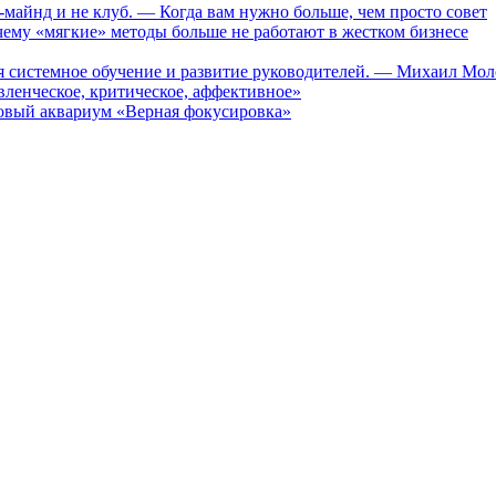
-майнд и не клуб. — Когда вам нужно больше, чем просто совет
му «мягкие» методы больше не работают в жестком бизнесе
ся системное обучение и развитие руководителей. — Михаил Мо
ленческое, критическое, аффективное»
вый аквариум «Верная фокусировка»