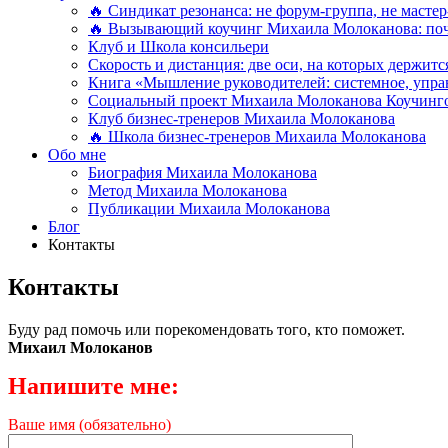
🔥 Синдикат резонанса: не форум-группа, не мастер
🔥 Вызывающий коучинг Михаила Молоканова: поче
Клуб и Школа консильери
Скорость и дистанция: две оси, на которых держит
Книга «Мышление руководителей: системное, управ
Социальный проект Михаила Молоканова Коучинго
Клуб бизнес-тренеров Михаила Молоканова
🔥 Школа бизнес-тренеров Михаила Молоканова
Обо мне
Биография Михаила Молоканова
Метод Михаила Молоканова
Публикации Михаила Молоканова
Блог
Контакты
Контакты
Буду рад помочь или порекомендовать того, кто поможет.
Михаил Молоканов
Напишите мне:
Ваше имя (обязательно)