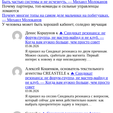
Быть частью системы и не исчезнуть. — Михаил Молоканов
Почему партнеры, топ-команды и сильные управленцы
ломаются
Почему многие топы на самом деле мальчики на побегушках.
— Михаил Молоканов
У человека может быть хороший кабинет, солидно звучащая
Денис Коршунов
к
🔥 Синдикат резонанса: не
форум-группа, не мастер-майнд и не клуб. —
Когда вам нужно больше, чем просто совет
05.06.2026
Я пришел на Синдикат резонанса по двум причинам.
Можно сказать, сработали два магнита. Первый:
интерес к новому и еще неизведанному.…
Алексей Кошенков, основатель текстильного
агентства CREASTELE
к
🔥 Синдикат
резонанса: не форум-группа, не мастер-майнд и
не клуб. — Когда вам нужно больше, чем просто
совет
03.06.2026
Я пришел на сессию Синдиката резонанса с вопросом,
который сейчас для меня действительно важен: как
выбрать приоритетную задачу в текущих…