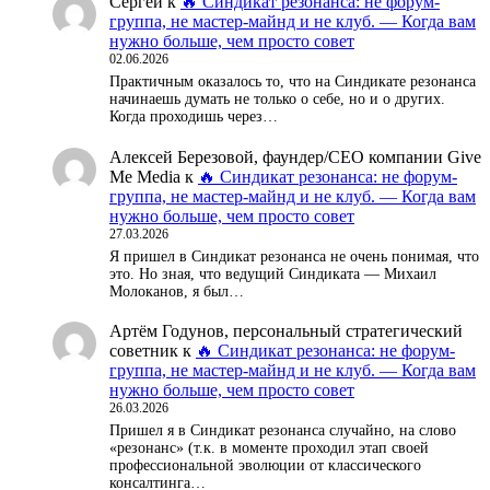
Сергей
к
🔥 Синдикат резонанса: не форум-
группа, не мастер-майнд и не клуб. — Когда вам
нужно больше, чем просто совет
02.06.2026
Практичным оказалось то, что на Синдикате резонанса
начинаешь думать не только о себе, но и о других.
Когда проходишь через…
Алексей Березовой, фаундер/СЕО компании Give
Me Media
к
🔥 Синдикат резонанса: не форум-
группа, не мастер-майнд и не клуб. — Когда вам
нужно больше, чем просто совет
27.03.2026
Я пришел в Синдикат резонанса не очень понимая, что
это. Но зная, что ведущий Синдиката — Михаил
Молоканов, я был…
Артём Годунов, персональный стратегический
советник
к
🔥 Синдикат резонанса: не форум-
группа, не мастер-майнд и не клуб. — Когда вам
нужно больше, чем просто совет
26.03.2026
Пришел я в Синдикат резонанса случайно, на слово
«резонанс» (т.к. в моменте проходил этап своей
профессиональной эволюции от классического
консалтинга…