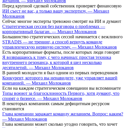
желания. — Михаил Молоканов
Перед крупной сделкой собственник проверяет финансовую
ИИ съест не вас, а только вашу экспертизу. — Михаил
Молоканов
Сейчас многие эксперты тревожно смотрят на ИИ и думают
Стратегическая сессия без разговора о проблемах —
корпоративный балаган. — Михаил Молоканов
Большинство стратегических сессий начинается с вежливого
STRADIS — не тренинг, а способ вернуть команде
управленческую нервную систему. — Михаил Молоканов
Есть корпоративные форматы, после которых люди говорят
Я возвращаюсь к тому, с чего начинал: простая техника
внутреннего резонанса, к которой я шел несколько
десятилетий. — Михаил Молоканов
В ранней молодости я был одним из первых переводчиков
Конкурент, которого вы ненавидите, уже управляет вашей
компанией. — Михаил Молоканов
Если на каждом стратегическом совещании вы вспоминаете
Топы воюют за благосклонность Первого, хотя думают, что
спорят о бизнесе. — Михаил Молоканов
В некоторых компаниях самым дефицитным ресурсом
становится
Глава компании заражает команду желанием. Вопрос: каким?
— Михаил Молоканов
Глава компании может сколько угодно говорить, что хочет