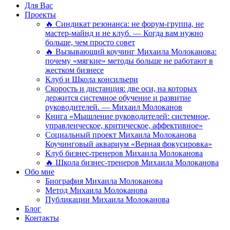
Для Вас
Проекты
🔥 Синдикат резонанса: не форум-группа, не
мастер-майнд и не клуб. — Когда вам нужно
больше, чем просто совет
🔥 Вызывающий коучинг Михаила Молоканова:
почему «мягкие» методы больше не работают в
жестком бизнесе
Клуб и Школа консильери
Скорость и дистанция: две оси, на которых
держится системное обучение и развитие
руководителей. — Михаил Молоканов
Книга «Мышление руководителей: системное,
управленческое, критическое, аффективное»
Социальный проект Михаила Молоканова
Коучинговый аквариум «Верная фокусировка»
Клуб бизнес-тренеров Михаила Молоканова
🔥 Школа бизнес-тренеров Михаила Молоканова
Обо мне
Биография Михаила Молоканова
Метод Михаила Молоканова
Публикации Михаила Молоканова
Блог
Контакты