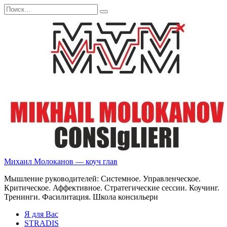
Перейти
Search
к
for:
содержанию
Михаил Молоканов — коуч глав
Мышление руководителей: Системное. Управленческое.
Критическое. Аффективное. Стратегические сессии. Коучинг.
Тренинги. Фасилитация. Школа консильери
Я для Вас
STRADIS