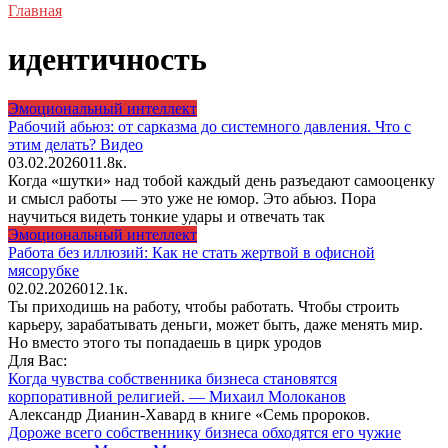
Главная
идентичность
Эмоциональный интеллект
Рабочий абьюз: от сарказма до системного давления. Что с
этим делать? Видео
03.02.2026
0
11.8к.
Когда «шутки» над тобой каждый день разъедают самооценку
и смысл работы — это уже не юмор. Это абьюз. Пора
научиться видеть тонкие удары и отвечать так
Эмоциональный интеллект
Работа без иллюзий: Как не стать жертвой в офисной
мясорубке
02.02.2026
0
12.1к.
Ты приходишь на работу, чтобы работать. Чтобы строить
карьеру, зарабатывать деньги, может быть, даже менять мир.
Но вместо этого ты попадаешь в цирк уродов
Для Вас:
Когда чувства собственника бизнеса становятся
корпоративной религией. — Михаил Молоканов
Александр Дианин-Хавард в книге «Семь пророков.
Дороже всего собственнику бизнеса обходятся его чужие