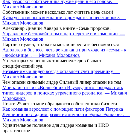
Как разоряют собственника чужие цели в его голове. —
Михаил Молоканов
Собственник может несколько лет считать цель своей
Культура отмены в компании зарождается в переговорке. —
Михаил Молоканов
Александр Дианин-Хавард в книге «Семь пророков.
Управление беспокойством в партнерстве и в компании. —
Михаил Молоканов
Партнер нужен, чтобы вы могли перестать беспокоиться
Адюльтер в бизнесе: четыре капкана при уходе из «семьи» к
«любовнице». — Михаил Молоканов
У некоторых успешных топ-менеджеров бывает
специфический зуд.
Незаменимый лидер всегда оставляет счет преемнику. —
Михаил Молоканов
Чем опасен сильный лидер Сильный лидер опасен не тем
Мои клиенты из «Волшебника Изумрудного города»: пять
типов лидеров в поисках утраченного резонанса. — Михаил
Молоканов
Почти 25 лет ко мне обращаются собственники бизнеса
Как команда взрослеет с помощью пяти факторов Патрика
Ленчиони по стадиям развития личности Эрика Эриксона. —
Михаил Молоканов
Удивительное полезное для лидера команды и HRD
практическое