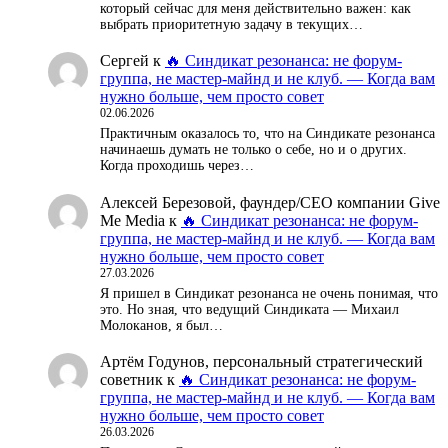
который сейчас для меня действительно важен: как
выбрать приоритетную задачу в текущих…
Сергей
к
🔥 Синдикат резонанса: не форум-
группа, не мастер-майнд и не клуб. — Когда вам
нужно больше, чем просто совет
02.06.2026
Практичным оказалось то, что на Синдикате резонанса
начинаешь думать не только о себе, но и о других.
Когда проходишь через…
Алексей Березовой, фаундер/СЕО компании Give
Me Media
к
🔥 Синдикат резонанса: не форум-
группа, не мастер-майнд и не клуб. — Когда вам
нужно больше, чем просто совет
27.03.2026
Я пришел в Синдикат резонанса не очень понимая, что
это. Но зная, что ведущий Синдиката — Михаил
Молоканов, я был…
Артём Годунов, персональный стратегический
советник
к
🔥 Синдикат резонанса: не форум-
группа, не мастер-майнд и не клуб. — Когда вам
нужно больше, чем просто совет
26.03.2026