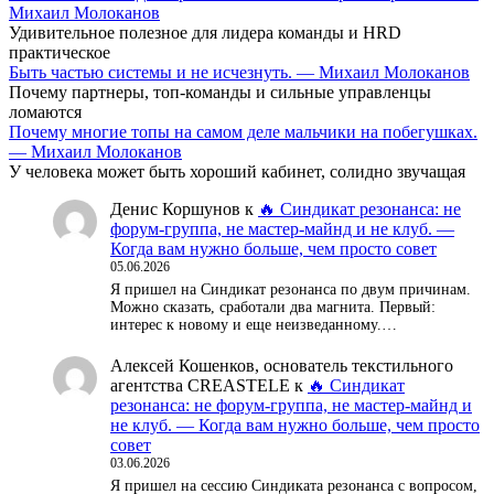
Михаил Молоканов
Удивительное полезное для лидера команды и HRD
практическое
Быть частью системы и не исчезнуть. — Михаил Молоканов
Почему партнеры, топ-команды и сильные управленцы
ломаются
Почему многие топы на самом деле мальчики на побегушках.
— Михаил Молоканов
У человека может быть хороший кабинет, солидно звучащая
Денис Коршунов
к
🔥 Синдикат резонанса: не
форум-группа, не мастер-майнд и не клуб. —
Когда вам нужно больше, чем просто совет
05.06.2026
Я пришел на Синдикат резонанса по двум причинам.
Можно сказать, сработали два магнита. Первый:
интерес к новому и еще неизведанному.…
Алексей Кошенков, основатель текстильного
агентства CREASTELE
к
🔥 Синдикат
резонанса: не форум-группа, не мастер-майнд и
не клуб. — Когда вам нужно больше, чем просто
совет
03.06.2026
Я пришел на сессию Синдиката резонанса с вопросом,