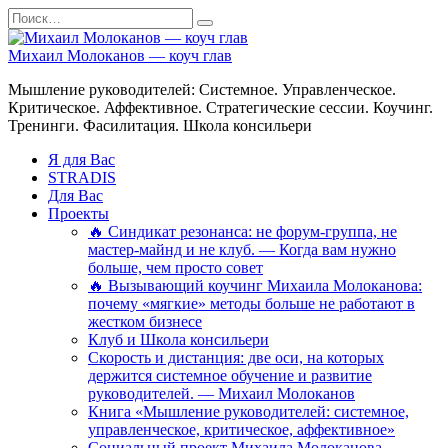
Перейти
Search
к
for:
содержанию
Михаил Молоканов — коуч глав
Мышление руководителей: Системное. Управленческое.
Критическое. Аффективное. Стратегические сессии. Коучинг.
Тренинги. Фасилитация. Школа консильери
Я для Вас
STRADIS
Для Вас
Проекты
🔥 Синдикат резонанса: не форум-группа, не
мастер-майнд и не клуб. — Когда вам нужно
больше, чем просто совет
🔥 Вызывающий коучинг Михаила Молоканова:
почему «мягкие» методы больше не работают в
жестком бизнесе
Клуб и Школа консильери
Скорость и дистанция: две оси, на которых
держится системное обучение и развитие
руководителей. — Михаил Молоканов
Книга «Мышление руководителей: системное,
управленческое, критическое, аффективное»
Социальный проект Михаила Молоканова