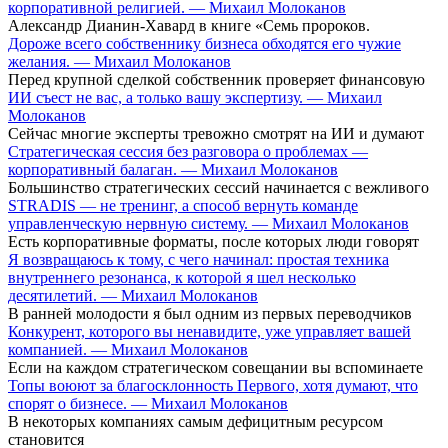
корпоративной религией. — Михаил Молоканов
Александр Дианин-Хавард в книге «Семь пророков.
Дороже всего собственнику бизнеса обходятся его чужие
желания. — Михаил Молоканов
Перед крупной сделкой собственник проверяет финансовую
ИИ съест не вас, а только вашу экспертизу. — Михаил
Молоканов
Сейчас многие эксперты тревожно смотрят на ИИ и думают
Стратегическая сессия без разговора о проблемах —
корпоративный балаган. — Михаил Молоканов
Большинство стратегических сессий начинается с вежливого
STRADIS — не тренинг, а способ вернуть команде
управленческую нервную систему. — Михаил Молоканов
Есть корпоративные форматы, после которых люди говорят
Я возвращаюсь к тому, с чего начинал: простая техника
внутреннего резонанса, к которой я шел несколько
десятилетий. — Михаил Молоканов
В ранней молодости я был одним из первых переводчиков
Конкурент, которого вы ненавидите, уже управляет вашей
компанией. — Михаил Молоканов
Если на каждом стратегическом совещании вы вспоминаете
Топы воюют за благосклонность Первого, хотя думают, что
спорят о бизнесе. — Михаил Молоканов
В некоторых компаниях самым дефицитным ресурсом
становится