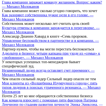
Глава компании заражает команду желанием. Вопрос: каким?
— Михаил Молоканов
Глава компании может сколько угодно говорить, что хочет
Как разоряют собственника чужие цели в его голове. —
Михаил Молоканов
Собственник может несколько лет считать цель своей
Культура отмены в компании зарождается в переговорке. —
Михаил Молоканов
Александр Дианин-Хавард в книге «Семь пророков.
Управление беспокойством в партнерстве и в компании. —
Михаил Молоканов
Партнер нужен, чтобы вы могли перестать беспокоиться
Адюльтер в бизнесе: четыре капкана при уходе из «семьи» к
«любовнице». — Михаил Молоканов
У некоторых успешных топ-менеджеров бывает
специфический зуд.
Незаменимый лидер всегда оставляет счет преемнику. —
Михаил Молоканов
Чем опасен сильный лидер Сильный лидер опасен не тем
Мои клиенты из «Волшебника Изумрудного города»: пять
типов лидеров в поисках утраченного резонанса. — Михаил
Молоканов
Почти 25 лет ко мне обращаются собственники бизнеса
Как команда взрослеет с помощью пяти факторов Патрика
Ленчиони по стадиям развития личности Эрика Эриксона. —