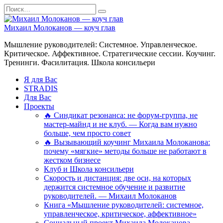
Перейти
Search
к
for:
содержанию
Михаил Молоканов — коуч глав
Мышление руководителей: Системное. Управленческое.
Критическое. Аффективное. Стратегические сессии. Коучинг.
Тренинги. Фасилитация. Школа консильери
Я для Вас
STRADIS
Для Вас
Проекты
🔥 Синдикат резонанса: не форум-группа, не
мастер-майнд и не клуб. — Когда вам нужно
больше, чем просто совет
🔥 Вызывающий коучинг Михаила Молоканова:
почему «мягкие» методы больше не работают в
жестком бизнесе
Клуб и Школа консильери
Скорость и дистанция: две оси, на которых
держится системное обучение и развитие
руководителей. — Михаил Молоканов
Книга «Мышление руководителей: системное,
управленческое, критическое, аффективное»
Социальный проект Михаила Молоканова