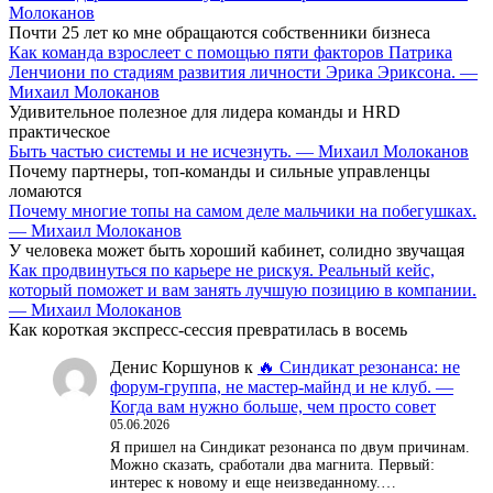
Молоканов
Почти 25 лет ко мне обращаются собственники бизнеса
Как команда взрослеет с помощью пяти факторов Патрика
Ленчиони по стадиям развития личности Эрика Эриксона. —
Михаил Молоканов
Удивительное полезное для лидера команды и HRD
практическое
Быть частью системы и не исчезнуть. — Михаил Молоканов
Почему партнеры, топ-команды и сильные управленцы
ломаются
Почему многие топы на самом деле мальчики на побегушках.
— Михаил Молоканов
У человека может быть хороший кабинет, солидно звучащая
Как продвинуться по карьере не рискуя. Реальный кейс,
который поможет и вам занять лучшую позицию в компании.
— Михаил Молоканов
Как короткая экспресс-сессия превратилась в восемь
Денис Коршунов
к
🔥 Синдикат резонанса: не
форум-группа, не мастер-майнд и не клуб. —
Когда вам нужно больше, чем просто совет
05.06.2026
Я пришел на Синдикат резонанса по двум причинам.
Можно сказать, сработали два магнита. Первый:
интерес к новому и еще неизведанному.…