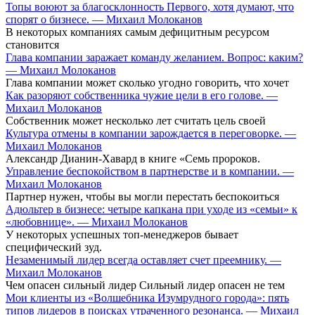
Топы воюют за благосклонность Первого, хотя думают, что
спорят о бизнесе. — Михаил Молоканов
В некоторых компаниях самым дефицитным ресурсом
становится
Глава компании заражает команду желанием. Вопрос: каким?
— Михаил Молоканов
Глава компании может сколько угодно говорить, что хочет
Как разоряют собственника чужие цели в его голове. —
Михаил Молоканов
Собственник может несколько лет считать цель своей
Культура отмены в компании зарождается в переговорке. —
Михаил Молоканов
Александр Дианин-Хавард в книге «Семь пророков.
Управление беспокойством в партнерстве и в компании. —
Михаил Молоканов
Партнер нужен, чтобы вы могли перестать беспокоиться
Адюльтер в бизнесе: четыре капкана при уходе из «семьи» к
«любовнице». — Михаил Молоканов
У некоторых успешных топ-менеджеров бывает
специфический зуд.
Незаменимый лидер всегда оставляет счет преемнику. —
Михаил Молоканов
Чем опасен сильный лидер Сильный лидер опасен не тем
Мои клиенты из «Волшебника Изумрудного города»: пять
типов лидеров в поисках утраченного резонанса. — Михаил