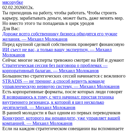
мясорубке
02.02.2026
0
12к.
Ты приходишь на работу, чтобы работать. Чтобы строить
карьеру, зарабатывать деньги, может быть, даже менять мир.
Но вместо этого ты попадаешь в цирк уродов
Для Вас:
Дороже всего собственнику бизнеса обходятся его чужие
желания. — Михаил Молоканов
Перед крупной сделкой собственник проверяет финансовую
ИИ съест не вас, а только вашу экспертизу. — Михаил
Молоканов
Сейчас многие эксперты тревожно смотрят на ИИ и думают
Стратегическая сессия без разговора о проблемах —
корпоративный балаган. — Михаил Молоканов
Большинство стратегических сессий начинается с вежливого
STRADIS — не тренинг, а способ вернуть команде
управленческую нервную систему. — Михаил Молоканов
Есть корпоративные форматы, после которых люди говорят
Я возвращаюсь к тому, с чего начинал: простая техника
внутреннего резонанса, к которой я шел несколько
десятилетий. — Михаил Молоканов
В ранней молодости я был одним из первых переводчиков
Конкурент, которого вы ненавидите, уже управляет вашей
компанией. — Михаил Молоканов
Если на каждом стратегическом совещании вы вспоминаете