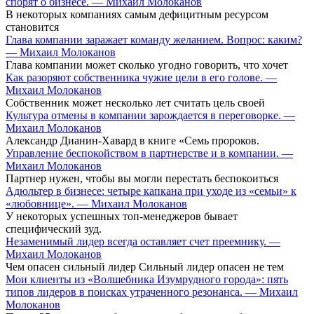
спорят о бизнесе. — Михаил Молоканов
В некоторых компаниях самым дефицитным ресурсом
становится
Глава компании заражает команду желанием. Вопрос: каким?
— Михаил Молоканов
Глава компании может сколько угодно говорить, что хочет
Как разоряют собственника чужие цели в его голове. —
Михаил Молоканов
Собственник может несколько лет считать цель своей
Культура отмены в компании зарождается в переговорке. —
Михаил Молоканов
Александр Дианин-Хавард в книге «Семь пророков.
Управление беспокойством в партнерстве и в компании. —
Михаил Молоканов
Партнер нужен, чтобы вы могли перестать беспокоиться
Адюльтер в бизнесе: четыре капкана при уходе из «семьи» к
«любовнице». — Михаил Молоканов
У некоторых успешных топ-менеджеров бывает
специфический зуд.
Незаменимый лидер всегда оставляет счет преемнику. —
Михаил Молоканов
Чем опасен сильный лидер Сильный лидер опасен не тем
Мои клиенты из «Волшебника Изумрудного города»: пять
типов лидеров в поисках утраченного резонанса. — Михаил
Молоканов