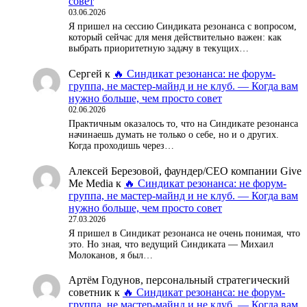
совет
03.06.2026
Я пришел на сессию Синдиката резонанса с вопросом,
который сейчас для меня действительно важен: как
выбрать приоритетную задачу в текущих…
Сергей
к
🔥 Синдикат резонанса: не форум-
группа, не мастер-майнд и не клуб. — Когда вам
нужно больше, чем просто совет
02.06.2026
Практичным оказалось то, что на Синдикате резонанса
начинаешь думать не только о себе, но и о других.
Когда проходишь через…
Алексей Березовой, фаундер/СЕО компании Give
Me Media
к
🔥 Синдикат резонанса: не форум-
группа, не мастер-майнд и не клуб. — Когда вам
нужно больше, чем просто совет
27.03.2026
Я пришел в Синдикат резонанса не очень понимая, что
это. Но зная, что ведущий Синдиката — Михаил
Молоканов, я был…
Артём Годунов, персональный стратегический
советник
к
🔥 Синдикат резонанса: не форум-
группа, не мастер-майнд и не клуб. — Когда вам