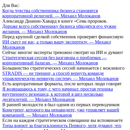
Для Вас:
Когда чувства собственника бизнеса становятся
корпоративной религией. — Михаил Молоканов
Александр Дианин-Хавард в книге «Семь пророков.
Дороже всего собственнику бизнеса обходятся его чужие
желания. — Михаил Молоканов
Перед крупной сделкой собственник проверяет финансовую
ИИ съест не вас, а только вашу экспертизу. — Михаил
Молоканов
Сейчас многие эксперты тревожно смотрят на ИИ и думают
Стратегическая сессия без разговора о проблемах —
корпоративный балаган. — Михаил Молоканов
Большинство стратегических сессий начинается с вежливого
STRADIS — не тренинг, а способ вернуть команде
управленческую нервную систему. — Михаил Молоканов
Есть корпоративные форматы, после которых люди говорят
Я возвращаюсь к тому, с чего начинал: простая техника
внутреннего резонанса, к которой я шел несколько
десятилетий. — Михаил Молоканов
В ранней молодости я был одним из первых переводчиков
Конкурент, которого вы ненавидите, уже управляет вашей
компанией. — Михаил Молоканов
Если на каждом стратегическом совещании вы вспоминаете
Топы воюют за благосклонность Первого, хотя думают, что