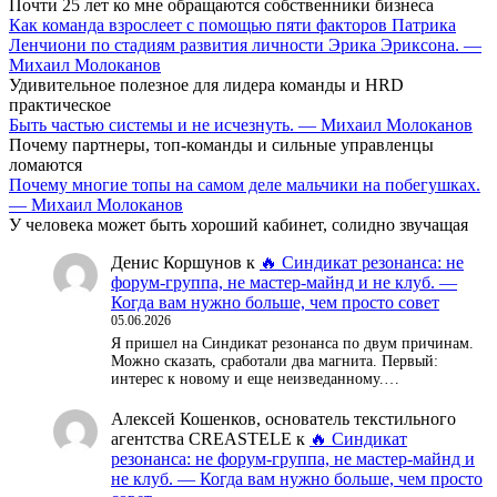
Почти 25 лет ко мне обращаются собственники бизнеса
Как команда взрослеет с помощью пяти факторов Патрика
Ленчиони по стадиям развития личности Эрика Эриксона. —
Михаил Молоканов
Удивительное полезное для лидера команды и HRD
практическое
Быть частью системы и не исчезнуть. — Михаил Молоканов
Почему партнеры, топ-команды и сильные управленцы
ломаются
Почему многие топы на самом деле мальчики на побегушках.
— Михаил Молоканов
У человека может быть хороший кабинет, солидно звучащая
Денис Коршунов
к
🔥 Синдикат резонанса: не
форум-группа, не мастер-майнд и не клуб. —
Когда вам нужно больше, чем просто совет
05.06.2026
Я пришел на Синдикат резонанса по двум причинам.
Можно сказать, сработали два магнита. Первый:
интерес к новому и еще неизведанному.…
Алексей Кошенков, основатель текстильного
агентства CREASTELE
к
🔥 Синдикат
резонанса: не форум-группа, не мастер-майнд и
не клуб. — Когда вам нужно больше, чем просто