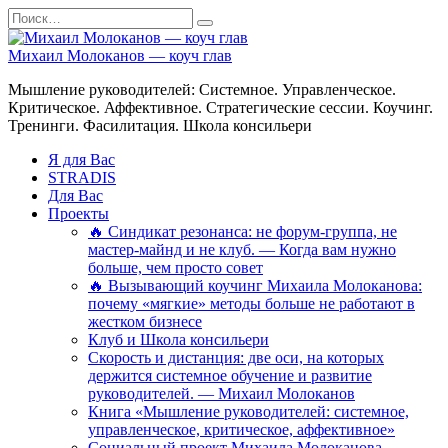
Перейти
Search
к
for:
содержанию
Михаил Молоканов — коуч глав
Мышление руководителей: Системное. Управленческое.
Критическое. Аффективное. Стратегические сессии. Коучинг.
Тренинги. Фасилитация. Школа консильери
Я для Вас
STRADIS
Для Вас
Проекты
🔥 Синдикат резонанса: не форум-группа, не
мастер-майнд и не клуб. — Когда вам нужно
больше, чем просто совет
🔥 Вызывающий коучинг Михаила Молоканова:
почему «мягкие» методы больше не работают в
жестком бизнесе
Клуб и Школа консильери
Скорость и дистанция: две оси, на которых
держится системное обучение и развитие
руководителей. — Михаил Молоканов
Книга «Мышление руководителей: системное,
управленческое, критическое, аффективное»
Социальный проект Михаила Молоканова