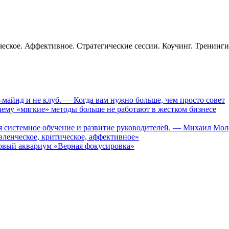
еское. Аффективное. Стратегические сессии. Коучинг. Тренинг
-майнд и не клуб. — Когда вам нужно больше, чем просто совет
му «мягкие» методы больше не работают в жестком бизнесе
ся системное обучение и развитие руководителей. — Михаил Мо
ленческое, критическое, аффективное»
вый аквариум «Верная фокусировка»