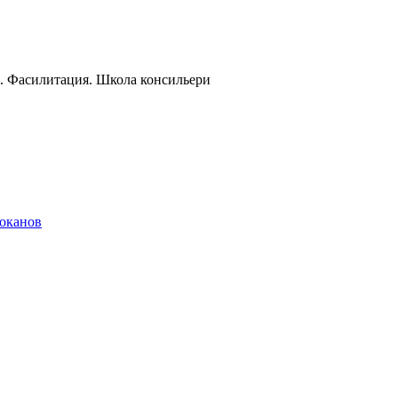
и. Фасилитация. Школа консильери
локанов