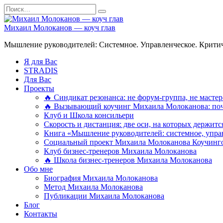
Перейти
Search
к
for:
содержанию
Михаил Молоканов — коуч глав
Мышление руководителей: Системное. Управленческое. Критич
Я для Вас
STRADIS
Для Вас
Проекты
🔥 Синдикат резонанса: не форум-группа, не мастер
🔥 Вызывающий коучинг Михаила Молоканова: поче
Клуб и Школа консильери
Скорость и дистанция: две оси, на которых держит
Книга «Мышление руководителей: системное, управ
Социальный проект Михаила Молоканова Коучинго
Клуб бизнес-тренеров Михаила Молоканова
🔥 Школа бизнес-тренеров Михаила Молоканова
Обо мне
Биография Михаила Молоканова
Метод Михаила Молоканова
Публикации Михаила Молоканова
Блог
Контакты