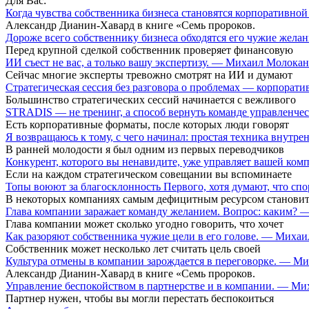
Для Вас:
Когда чувства собственника бизнеса становятся корпоративн
Александр Дианин-Хавард в книге «Семь пророков.
Дороже всего собственнику бизнеса обходятся его чужие жел
Перед крупной сделкой собственник проверяет финансовую
ИИ съест не вас, а только вашу экспертизу. — Михаил Молока
Сейчас многие эксперты тревожно смотрят на ИИ и думают
Стратегическая сессия без разговора о проблемах — корпора
Большинство стратегических сессий начинается с вежливого
STRADIS — не тренинг, а способ вернуть команде управленч
Есть корпоративные форматы, после которых люди говорят
Я возвращаюсь к тому, с чего начинал: простая техника внутр
В ранней молодости я был одним из первых переводчиков
Конкурент, которого вы ненавидите, уже управляет вашей ко
Если на каждом стратегическом совещании вы вспоминаете
Топы воюют за благосклонность Первого, хотя думают, что сп
В некоторых компаниях самым дефицитным ресурсом становит
Глава компании заражает команду желанием. Вопрос: каким?
Глава компании может сколько угодно говорить, что хочет
Как разоряют собственника чужие цели в его голове. — Миха
Собственник может несколько лет считать цель своей
Культура отмены в компании зарождается в переговорке. — М
Александр Дианин-Хавард в книге «Семь пророков.
Управление беспокойством в партнерстве и в компании. — М
Партнер нужен, чтобы вы могли перестать беспокоиться