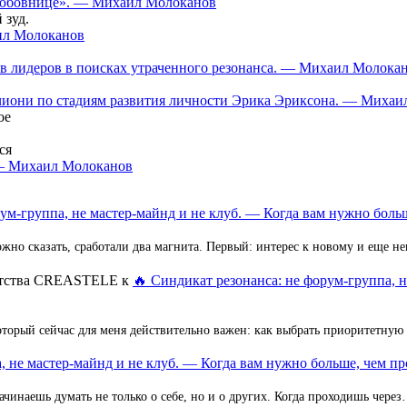
 «любовнице». — Михаил Молоканов
 зуд.
аил Молоканов
в лидеров в поисках утраченного резонанса. — Михаил Молока
нчиони по стадиям развития личности Эрика Эриксона. — Миха
ое
ся
 — Михаил Молоканов
ум-группа, не мастер-майнд и не клуб. — Когда вам нужно больш
но сказать, сработали два магнита. Первый: интерес к новому и еще 
ентства CREASTELE
к
🔥 Синдикат резонанса: не форум-группа, 
оторый сейчас для меня действительно важен: как выбрать приоритетную
, не мастер-майнд и не клуб. — Когда вам нужно больше, чем пр
ачинаешь думать не только о себе, но и о других. Когда проходишь чере