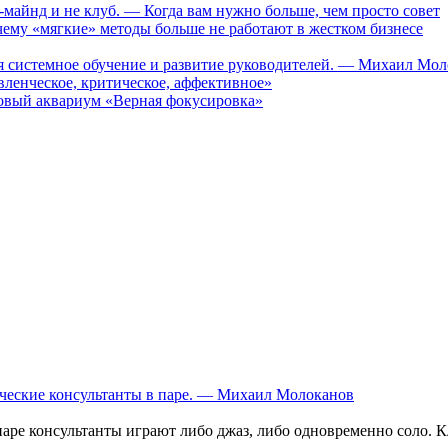
-майнд и не клуб. — Когда вам нужно больше, чем просто совет
му «мягкие» методы больше не работают в жестком бизнесе
ся системное обучение и развитие руководителей. — Михаил Мо
ленческое, критическое, аффективное»
вый аквариум «Верная фокусировка»
енческие консультанты в паре. — Михаил Молоканов
 паре консультанты играют либо джаз, либо одновременно соло. 