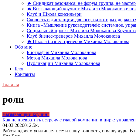
🔥 Синдикат резонанса: не форум-группа, не мастер
🔥 Вызывающий коучинг Михаила Молоканова: поче
Клуб и Школа консильери
Скорость и дистанция: две оси, на которых держит
Книга «Мышление руководителей: системное, управ
Социальный проект Михаила Молоканова Коучинго
Клуб бизнес-тренеров Михаила Молоканова
🔥 Школа бизнес-тренеров Михаила Молоканова
Обо мне
Биография Михаила Молоканова
Метод Михаила Молоканова
Публикации Михаила Молоканова
Блог
Контакты
Главная
роли
Вызывающий коучинг
Как не превратить встречу с главой компании в цирк: управл
04.03.2026
0
12.5к.
Работа вдвоем усиливает все: и вашу точность, и вашу дурь. В