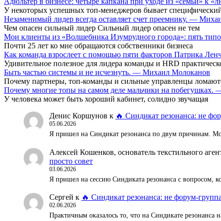
Адюльтер в бизнесе: четыре капкана при уходе из «семьи» к
У некоторых успешных топ-менеджеров бывает специфический
Незаменимый лидер всегда оставляет счет преемнику. — Мих
Чем опасен сильный лидер Сильный лидер опасен не тем
Мои клиенты из «Волшебника Изумрудного города»: пять типо
Почти 25 лет ко мне обращаются собственники бизнеса
Как команда взрослеет с помощью пяти факторов Патрика Ле
Удивительное полезное для лидера команды и HRD практическ
Быть частью системы и не исчезнуть. — Михаил Молоканов
Почему партнеры, топ-команды и сильные управленцы ломают
Почему многие топы на самом деле мальчики на побегушках.
У человека может быть хороший кабинет, солидно звучащая
Денис Коршунов
к
🔥 Синдикат резонанса: не фор
05.06.2026
Я пришел на Синдикат резонанса по двум причинам. Мож
Алексей Кошенков, основатель текстильного аг
просто совет
03.06.2026
Я пришел на сессию Синдиката резонанса с вопросом, к
Сергей
к
🔥 Синдикат резонанса: не форум-группа
02.06.2026
Практичным оказалось то, что на Синдикате резонанса н