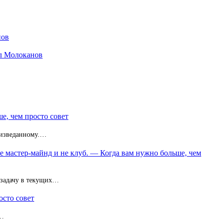
нов
ил Молоканов
е, чем просто совет
неизведанному.…
не мастер-майнд и не клуб. — Когда вам нужно больше, чем
 задачу в текущих…
осто совет
з…