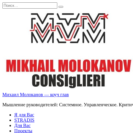
Перейти
Search
к
for:
содержанию
Михаил Молоканов — коуч глав
Мышление руководителей: Системное. Управленческое. Критич
Я для Вас
STRADIS
Для Вас
Проекты