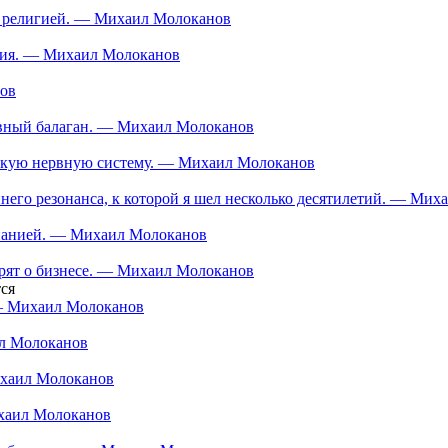
ой религией. — Михаил Молоканов
ания. — Михаил Молоканов
нов
тивный балаган. — Михаил Молоканов
ескую нервную систему. — Михаил Молоканов
еннего резонанса, к которой я шел несколько десятилетий. — Ми
мпанией. — Михаил Молоканов
орят о бизнесе. — Михаил Молоканов
ся
 — Михаил Молоканов
ил Молоканов
ихаил Молоканов
ихаил Молоканов