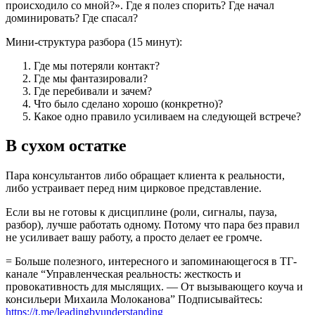
происходило со мной?». Где я полез спорить? Где начал
доминировать? Где спасал?
Мини-структура разбора (15 минут):
Где мы потеряли контакт?
Где мы фантазировали?
Где перебивали и зачем?
Что было сделано хорошо (конкретно)?
Какое одно правило усиливаем на следующей встрече?
В сухом остатке
Пара консультантов либо обращает клиента к реальности,
либо устраивает перед ним цирковое представление.
Если вы не готовы к дисциплине (роли, сигналы, пауза,
разбор), лучше работать одному. Потому что пара без правил
не усиливает вашу работу, а просто делает ее громче.
= Больше полезного, интересного и запоминающегося в ТГ-
канале “Управленческая реальность: жесткость и
провокативность для мыслящих. — От вызывающего коуча и
консильери Михаила Молоканова” Подписывайтесь:
https://t.me/leadingbyunderstanding