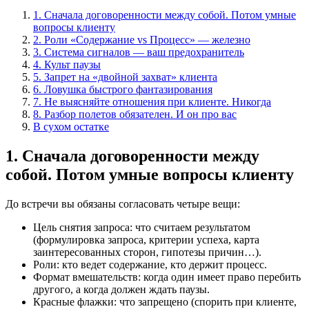
1. Сначала договоренности между собой. Потом умные
вопросы клиенту
2. Роли «Содержание vs Процесс» — железно
3. Система сигналов — ваш предохранитель
4. Культ паузы
5. Запрет на «двойной захват» клиента
6. Ловушка быстрого фантазирования
7. Не выясняйте отношения при клиенте. Никогда
8. Разбор полетов обязателен. И он про вас
В сухом остатке
1. Сначала договоренности между
собой. Потом умные вопросы клиенту
До встречи вы обязаны согласовать четыре вещи:
Цель снятия запроса: что считаем результатом
(формулировка запроса, критерии успеха, карта
заинтересованных сторон, гипотезы причин…).
Роли: кто ведет содержание, кто держит процесс.
Формат вмешательств: когда один имеет право перебить
другого, а когда должен ждать паузы.
Красные флажки: что запрещено (спорить при клиенте,