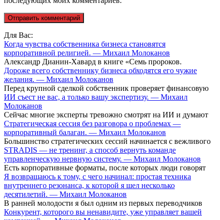
последующих моих комментариев.
Для Вас:
Когда чувства собственника бизнеса становятся
корпоративной религией. — Михаил Молоканов
Александр Дианин-Хавард в книге «Семь пророков.
Дороже всего собственнику бизнеса обходятся его чужие
желания. — Михаил Молоканов
Перед крупной сделкой собственник проверяет финансовую
ИИ съест не вас, а только вашу экспертизу. — Михаил
Молоканов
Сейчас многие эксперты тревожно смотрят на ИИ и думают
Стратегическая сессия без разговора о проблемах —
корпоративный балаган. — Михаил Молоканов
Большинство стратегических сессий начинается с вежливого
STRADIS — не тренинг, а способ вернуть команде
управленческую нервную систему. — Михаил Молоканов
Есть корпоративные форматы, после которых люди говорят
Я возвращаюсь к тому, с чего начинал: простая техника
внутреннего резонанса, к которой я шел несколько
десятилетий. — Михаил Молоканов
В ранней молодости я был одним из первых переводчиков
Конкурент, которого вы ненавидите, уже управляет вашей