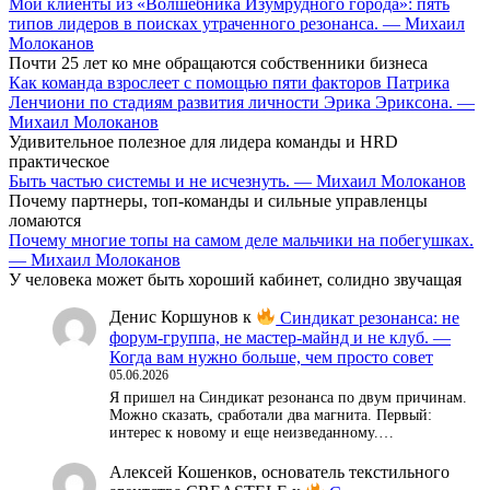
Мои клиенты из «Волшебника Изумрудного города»: пять
типов лидеров в поисках утраченного резонанса. — Михаил
Молоканов
Почти 25 лет ко мне обращаются собственники бизнеса
Как команда взрослеет с помощью пяти факторов Патрика
Ленчиони по стадиям развития личности Эрика Эриксона. —
Михаил Молоканов
Удивительное полезное для лидера команды и HRD
практическое
Быть частью системы и не исчезнуть. — Михаил Молоканов
Почему партнеры, топ-команды и сильные управленцы
ломаются
Почему многие топы на самом деле мальчики на побегушках.
— Михаил Молоканов
У человека может быть хороший кабинет, солидно звучащая
Денис Коршунов
к
Синдикат резонанса: не
форум-группа, не мастер-майнд и не клуб. —
Когда вам нужно больше, чем просто совет
05.06.2026
Я пришел на Синдикат резонанса по двум причинам.
Можно сказать, сработали два магнита. Первый:
интерес к новому и еще неизведанному.…
Алексей Кошенков, основатель текстильного