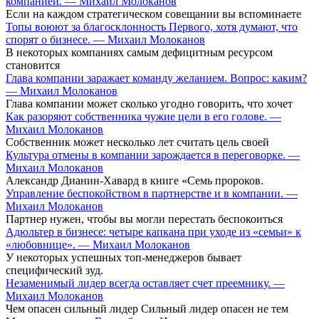
компанией. — Михаил Молоканов
Если на каждом стратегическом совещании вы вспоминаете
Топы воюют за благосклонность Первого, хотя думают, что
спорят о бизнесе. — Михаил Молоканов
В некоторых компаниях самым дефицитным ресурсом
становится
Глава компании заражает команду желанием. Вопрос: каким?
— Михаил Молоканов
Глава компании может сколько угодно говорить, что хочет
Как разоряют собственника чужие цели в его голове. —
Михаил Молоканов
Собственник может несколько лет считать цель своей
Культура отмены в компании зарождается в переговорке. —
Михаил Молоканов
Александр Дианин-Хавард в книге «Семь пророков.
Управление беспокойством в партнерстве и в компании. —
Михаил Молоканов
Партнер нужен, чтобы вы могли перестать беспокоиться
Адюльтер в бизнесе: четыре капкана при уходе из «семьи» к
«любовнице». — Михаил Молоканов
У некоторых успешных топ-менеджеров бывает
специфический зуд.
Незаменимый лидер всегда оставляет счет преемнику. —
Михаил Молоканов
Чем опасен сильный лидер Сильный лидер опасен не тем