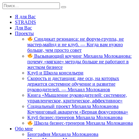
Перейти
Search
к
for:
содержанию
Я для Вас
STRADIS
Для Вас
Проекты
Синдикат резонанса: не форум-группа, не
мастер-майнд и не клуб. — Когда вам нужно
больше, чем просто совет
Вызывающий коучинг Михаила Молоканова:
почему «мягкие» методы больше не работают в
жестком бизнесе
Клуб и Школа консильери
Скорость и дистанция: две оси, на которых
держится системное обучение и развитие
руководителей. — Михаил Молоканов
Книга «Мышление руководителей: системное,
управленческое, критическое, аффективное»
Социальный проект Михаила Молоканова
Коучинговый аквариум «Верная фокусировка»
Клуб бизнес-тренеров Михаила Молоканова
Школа бизнес-тренеров Михаила Молоканова
Обо мне
Биография Михаила Молоканова