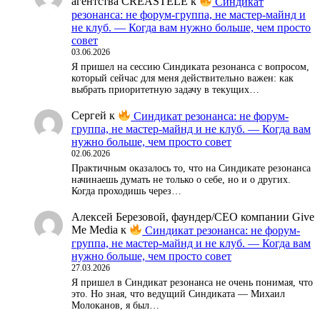
агентства CREASTELE
к
Синдикат
резонанса: не форум-группа, не мастер-майнд и
не клуб. — Когда вам нужно больше, чем просто
совет
03.06.2026
Я пришел на сессию Синдиката резонанса с вопросом,
который сейчас для меня действительно важен: как
выбрать приоритетную задачу в текущих…
Сергей
к
Синдикат резонанса: не форум-
группа, не мастер-майнд и не клуб. — Когда вам
нужно больше, чем просто совет
02.06.2026
Практичным оказалось то, что на Синдикате резонанса
начинаешь думать не только о себе, но и о других.
Когда проходишь через…
Алексей Березовой, фаундер/СЕО компании Give
Me Media
к
Синдикат резонанса: не форум-
группа, не мастер-майнд и не клуб. — Когда вам
нужно больше, чем просто совет
27.03.2026
Я пришел в Синдикат резонанса не очень понимая, что
это. Но зная, что ведущий Синдиката — Михаил
Молоканов, я был…