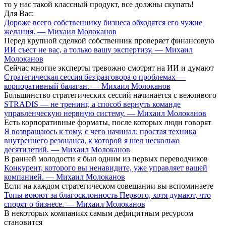
то у нас такой классный продукт, все должны скупать!
Для Вас:
Дороже всего собственнику бизнеса обходятся его чужие
желания. — Михаил Молоканов
Перед крупной сделкой собственник проверяет финансовую
ИИ съест не вас, а только вашу экспертизу. — Михаил
Молоканов
Сейчас многие эксперты тревожно смотрят на ИИ и думают
Стратегическая сессия без разговора о проблемах —
корпоративный балаган. — Михаил Молоканов
Большинство стратегических сессий начинается с вежливого
STRADIS — не тренинг, а способ вернуть команде
управленческую нервную систему. — Михаил Молоканов
Есть корпоративные форматы, после которых люди говорят
Я возвращаюсь к тому, с чего начинал: простая техника
внутреннего резонанса, к которой я шел несколько
десятилетий. — Михаил Молоканов
В ранней молодости я был одним из первых переводчиков
Конкурент, которого вы ненавидите, уже управляет вашей
компанией. — Михаил Молоканов
Если на каждом стратегическом совещании вы вспоминаете
Топы воюют за благосклонность Первого, хотя думают, что
спорят о бизнесе. — Михаил Молоканов
В некоторых компаниях самым дефицитным ресурсом
становится