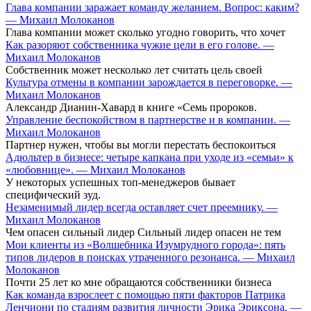
Глава компании заражает команду желанием. Вопрос: каким?
— Михаил Молоканов
Глава компании может сколько угодно говорить, что хочет
Как разоряют собственника чужие цели в его голове. —
Михаил Молоканов
Собственник может несколько лет считать цель своей
Культура отмены в компании зарождается в переговорке. —
Михаил Молоканов
Александр Дианин-Хавард в книге «Семь пророков.
Управление беспокойством в партнерстве и в компании. —
Михаил Молоканов
Партнер нужен, чтобы вы могли перестать беспокоиться
Адюльтер в бизнесе: четыре капкана при уходе из «семьи» к
«любовнице». — Михаил Молоканов
У некоторых успешных топ-менеджеров бывает
специфический зуд.
Незаменимый лидер всегда оставляет счет преемнику. —
Михаил Молоканов
Чем опасен сильный лидер Сильный лидер опасен не тем
Мои клиенты из «Волшебника Изумрудного города»: пять
типов лидеров в поисках утраченного резонанса. — Михаил
Молоканов
Почти 25 лет ко мне обращаются собственники бизнеса
Как команда взрослеет с помощью пяти факторов Патрика
Ленчиони по стадиям развития личности Эрика Эриксона. —