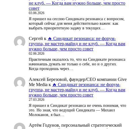
не клуб. — Когда вам нужно больше, чем просто
совет
03.06.2026
Я пришел на сессию Синдиката резонанса с вопросом,
который сейчас для меня действительно важен: как
выбрать приоритетную задачу в текущих…
Сергей
к
🔥 Синдикат резонанса: не форум-
группа, не мастер-майнд и не клуб. — Когда вам
нужно больше, чем просто совет
02.06.2026
Практичным оказалось то, что на Синдикате резонанса
начинаешь думать не только о себе, но и о других.
Когда проходишь через…
Алексей Березовой, фаундер/СЕО компании Give
Me Media
к
🔥 Синдикат резонанса: не форум-
группа, не мастер-майнд и не клуб. — Когда вам
нужно больше, чем просто совет
27.03.2026
Я пришел в Синдикат резонанса не очень понимая, что
это. Но зная, что ведущий Синдиката — Михаил
Молоканов, я был…
Артём Годунов, персональный стратегический