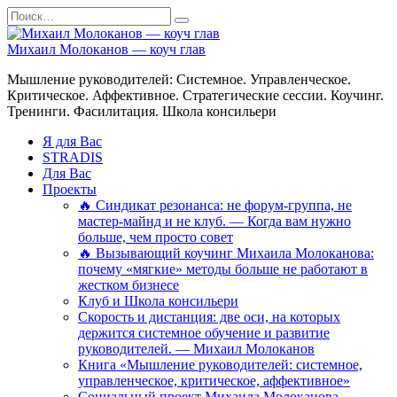
Перейти
Search
к
for:
содержанию
Михаил Молоканов — коуч глав
Мышление руководителей: Системное. Управленческое.
Критическое. Аффективное. Стратегические сессии. Коучинг.
Тренинги. Фасилитация. Школа консильери
Я для Вас
STRADIS
Для Вас
Проекты
🔥 Синдикат резонанса: не форум-группа, не
мастер-майнд и не клуб. — Когда вам нужно
больше, чем просто совет
🔥 Вызывающий коучинг Михаила Молоканова:
почему «мягкие» методы больше не работают в
жестком бизнесе
Клуб и Школа консильери
Скорость и дистанция: две оси, на которых
держится системное обучение и развитие
руководителей. — Михаил Молоканов
Книга «Мышление руководителей: системное,
управленческое, критическое, аффективное»
Социальный проект Михаила Молоканова