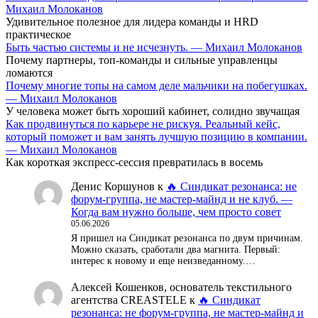
Михаил Молоканов
Удивительное полезное для лидера команды и HRD
практическое
Быть частью системы и не исчезнуть. — Михаил Молоканов
Почему партнеры, топ-команды и сильные управленцы
ломаются
Почему многие топы на самом деле мальчики на побегушках.
— Михаил Молоканов
У человека может быть хороший кабинет, солидно звучащая
Как продвинуться по карьере не рискуя. Реальный кейс,
который поможет и вам занять лучшую позицию в компании.
— Михаил Молоканов
Как короткая экспресс-сессия превратилась в восемь
Денис Коршунов
к
🔥 Синдикат резонанса: не
форум-группа, не мастер-майнд и не клуб. —
Когда вам нужно больше, чем просто совет
05.06.2026
Я пришел на Синдикат резонанса по двум причинам.
Можно сказать, сработали два магнита. Первый:
интерес к новому и еще неизведанному.…
Алексей Кошенков, основатель текстильного
агентства CREASTELE
к
🔥 Синдикат
резонанса: не форум-группа, не мастер-майнд и