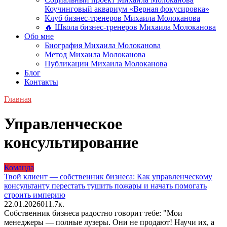
Коучинговый аквариум «Верная фокусировка»
Клуб бизнес-тренеров Михаила Молоканова
🔥 Школа бизнес-тренеров Михаила Молоканова
Обо мне
Биография Михаила Молоканова
Метод Михаила Молоканова
Публикации Михаила Молоканова
Блог
Контакты
Главная
Управленческое
консультирование
Команда
Твой клиент — собственник бизнеса: Как управленческому
консультанту перестать тушить пожары и начать помогать
строить империю
22.01.2026
0
11.7к.
Собственник бизнеса радостно говорит тебе: "Мои
менеджеры — полные лузеры. Они не продают! Научи их, а