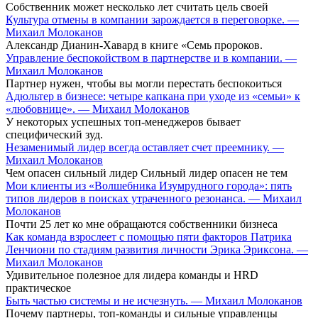
Собственник может несколько лет считать цель своей
Культура отмены в компании зарождается в переговорке. —
Михаил Молоканов
Александр Дианин-Хавард в книге «Семь пророков.
Управление беспокойством в партнерстве и в компании. —
Михаил Молоканов
Партнер нужен, чтобы вы могли перестать беспокоиться
Адюльтер в бизнесе: четыре капкана при уходе из «семьи» к
«любовнице». — Михаил Молоканов
У некоторых успешных топ-менеджеров бывает
специфический зуд.
Незаменимый лидер всегда оставляет счет преемнику. —
Михаил Молоканов
Чем опасен сильный лидер Сильный лидер опасен не тем
Мои клиенты из «Волшебника Изумрудного города»: пять
типов лидеров в поисках утраченного резонанса. — Михаил
Молоканов
Почти 25 лет ко мне обращаются собственники бизнеса
Как команда взрослеет с помощью пяти факторов Патрика
Ленчиони по стадиям развития личности Эрика Эриксона. —
Михаил Молоканов
Удивительное полезное для лидера команды и HRD
практическое
Быть частью системы и не исчезнуть. — Михаил Молоканов
Почему партнеры, топ-команды и сильные управленцы