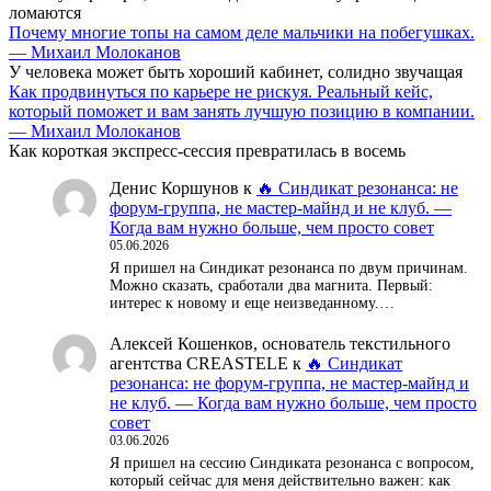
ломаются
Почему многие топы на самом деле мальчики на побегушках.
— Михаил Молоканов
У человека может быть хороший кабинет, солидно звучащая
Как продвинуться по карьере не рискуя. Реальный кейс,
который поможет и вам занять лучшую позицию в компании.
— Михаил Молоканов
Как короткая экспресс-сессия превратилась в восемь
Денис Коршунов
к
🔥 Синдикат резонанса: не
форум-группа, не мастер-майнд и не клуб. —
Когда вам нужно больше, чем просто совет
05.06.2026
Я пришел на Синдикат резонанса по двум причинам.
Можно сказать, сработали два магнита. Первый:
интерес к новому и еще неизведанному.…
Алексей Кошенков, основатель текстильного
агентства CREASTELE
к
🔥 Синдикат
резонанса: не форум-группа, не мастер-майнд и
не клуб. — Когда вам нужно больше, чем просто
совет
03.06.2026
Я пришел на сессию Синдиката резонанса с вопросом,
который сейчас для меня действительно важен: как