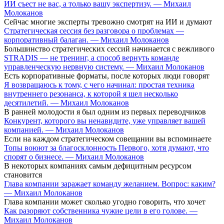
ИИ съест не вас, а только вашу экспертизу. — Михаил
Молоканов
Сейчас многие эксперты тревожно смотрят на ИИ и думают
Стратегическая сессия без разговора о проблемах —
корпоративный балаган. — Михаил Молоканов
Большинство стратегических сессий начинается с вежливого
STRADIS — не тренинг, а способ вернуть команде
управленческую нервную систему. — Михаил Молоканов
Есть корпоративные форматы, после которых люди говорят
Я возвращаюсь к тому, с чего начинал: простая техника
внутреннего резонанса, к которой я шел несколько
десятилетий. — Михаил Молоканов
В ранней молодости я был одним из первых переводчиков
Конкурент, которого вы ненавидите, уже управляет вашей
компанией. — Михаил Молоканов
Если на каждом стратегическом совещании вы вспоминаете
Топы воюют за благосклонность Первого, хотя думают, что
спорят о бизнесе. — Михаил Молоканов
В некоторых компаниях самым дефицитным ресурсом
становится
Глава компании заражает команду желанием. Вопрос: каким?
— Михаил Молоканов
Глава компании может сколько угодно говорить, что хочет
Как разоряют собственника чужие цели в его голове. —
Михаил Молоканов