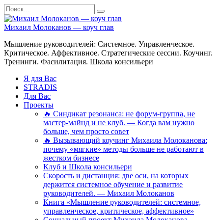
Перейти
Search
к
for:
содержанию
Михаил Молоканов — коуч глав
Мышление руководителей: Системное. Управленческое.
Критическое. Аффективное. Стратегические сессии. Коучинг.
Тренинги. Фасилитация. Школа консильери
Я для Вас
STRADIS
Для Вас
Проекты
🔥 Синдикат резонанса: не форум-группа, не
мастер-майнд и не клуб. — Когда вам нужно
больше, чем просто совет
🔥 Вызывающий коучинг Михаила Молоканова:
почему «мягкие» методы больше не работают в
жестком бизнесе
Клуб и Школа консильери
Скорость и дистанция: две оси, на которых
держится системное обучение и развитие
руководителей. — Михаил Молоканов
Книга «Мышление руководителей: системное,
управленческое, критическое, аффективное»
Социальный проект Михаила Молоканова