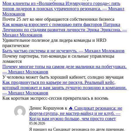
Мои клиенты из «Волшебника Изумрудного города»: пять
типов лидеров в поисках утраченного резонанса. — Михаил
Молоканов
Почти 25 лет ко мне обращаются собственники бизнеса
Как команда взрослеет с помощью пяти факторов Патрика
Ленчиони по стадиям развития личности Эрика Эриксона. —
Михаил Молоканов
Удивительное полезное для лидера команды и HRD
практическое
Быть частью системы и не исчезнуть. — Михаил Молоканов
Почему партнеры, топ-команды и сильные управленцы
ломаются
Почему многие топы на самом деле мальчики на побегушках.
— Михаил Молоканов
У человека может быть хороший кабинет, солидно звучащая
Как продвинуться по карьере не рискуя. Реальный кейс,
который поможет и вам занять лучшую позицию в компании.
— Михаил Молоканов
Как короткая экспресс-сессия превратилась в восемь
Денис Коршунов
к
🔥 Синдикат резонанса: не
форум-группа, не мастер-майнд и не клуб. —
Когда вам нужно больше, чем просто совет
05.06.2026
Я пришел на Синдикат резонанса по двум причинам.