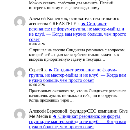
Можно сказать, сработали два магнита. Первый:
интерес к новому и еще неизведанному.…
Алексей Кошенков, основатель текстильного
агентства CREASTELE
к
🔥 Синдикат
резонанса: не форум-группа, не мастер-майнд и
не клуб. — Когда вам нужно больше, чем просто
совет
03.06.2026
Я пришел на сессию Синдиката резонанса с вопросом,
который сейчас для меня действительно важен: как
выбрать приоритетную задачу в текущих…
Сергей
к
🔥 Синдикат резонанса: не форум-
группа, не мастер-майнд и не клуб. — Когда вам
нужно больше, чем просто совет
02.06.2026
Практичным оказалось то, что на Синдикате резонанса
начинаешь думать не только о себе, но и о других.
Когда проходишь через…
Алексей Березовой, фаундер/СЕО компании Give
Me Media
к
🔥 Синдикат резонанса: не форум-
группа, не мастер-майнд и не клуб. — Когда вам
нужно больше, чем просто совет