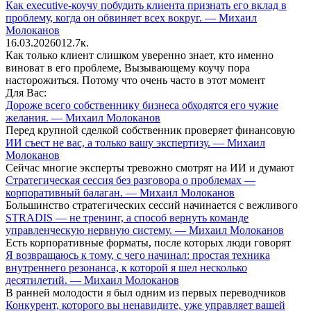
Как executive-коучу побудить клиента признать его вклад в
проблему, когда он обвиняет всех вокруг. — Михаил
Молоканов
16.03.2026
0
12.7к.
Как только клиент слишком уверенно знает, кто именно
виноват в его проблеме, Вызывающему коучу пора
насторожиться. Потому что очень часто в этот момент
Для Вас:
Дороже всего собственнику бизнеса обходятся его чужие
желания. — Михаил Молоканов
Перед крупной сделкой собственник проверяет финансовую
ИИ съест не вас, а только вашу экспертизу. — Михаил
Молоканов
Сейчас многие эксперты тревожно смотрят на ИИ и думают
Стратегическая сессия без разговора о проблемах —
корпоративный балаган. — Михаил Молоканов
Большинство стратегических сессий начинается с вежливого
STRADIS — не тренинг, а способ вернуть команде
управленческую нервную систему. — Михаил Молоканов
Есть корпоративные форматы, после которых люди говорят
Я возвращаюсь к тому, с чего начинал: простая техника
внутреннего резонанса, к которой я шел несколько
десятилетий. — Михаил Молоканов
В ранней молодости я был одним из первых переводчиков
Конкурент, которого вы ненавидите, уже управляет вашей