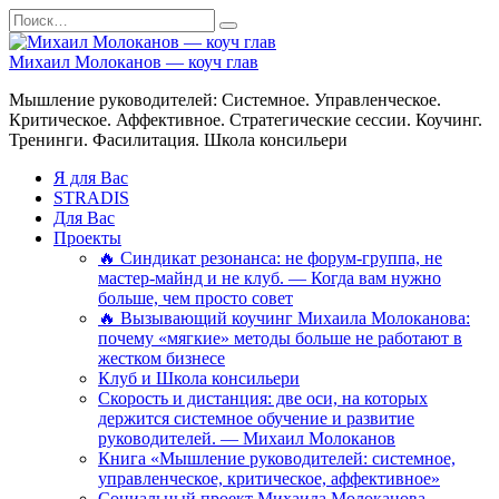
Перейти
Search
к
for:
содержанию
Михаил Молоканов — коуч глав
Мышление руководителей: Системное. Управленческое.
Критическое. Аффективное. Стратегические сессии. Коучинг.
Тренинги. Фасилитация. Школа консильери
Я для Вас
STRADIS
Для Вас
Проекты
🔥 Синдикат резонанса: не форум-группа, не
мастер-майнд и не клуб. — Когда вам нужно
больше, чем просто совет
🔥 Вызывающий коучинг Михаила Молоканова:
почему «мягкие» методы больше не работают в
жестком бизнесе
Клуб и Школа консильери
Скорость и дистанция: две оси, на которых
держится системное обучение и развитие
руководителей. — Михаил Молоканов
Книга «Мышление руководителей: системное,
управленческое, критическое, аффективное»
Социальный проект Михаила Молоканова