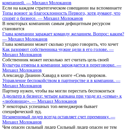
компанией. — Михаил Молоканов
Если на каждом стратегическом совещании вы вспоминаете
Топы воюют за благосклонность Первого, хотя думают, что
спорят о бизнесе. — Михаил Молоканов
В некоторых компаниях самым дефицитным ресурсом
становится
Глава компании заражает команду желанием. Вопрос: каким?
— Михаил Молоканов
Глава компании может сколько угодно говорить, что хочет
Как разоряют собственника чужие цели в его голове. —
Михаил Молоканов
Собственник может несколько лет считать цель своей
Культура отмены в компании зарождается в переговорке. —
Михаил Молоканов
Александр Дианин-Хавард в книге «Семь пророков.
Управление беспокойством в партнерстве и в компании. —
Михаил Молоканов
Партнер нужен, чтобы вы могли перестать беспокоиться
Адюльтер в бизнесе: четыре капкана при уходе из «семьи» к
«любовнице». — Михаил Молоканов
У некоторых успешных топ-менеджеров бывает
специфический зуд.
Незаменимый лидер всегда оставляет счет преемнику. —
Михаил Молоканов
Чем опасен сильный лидер Сильный лидер опасен не тем