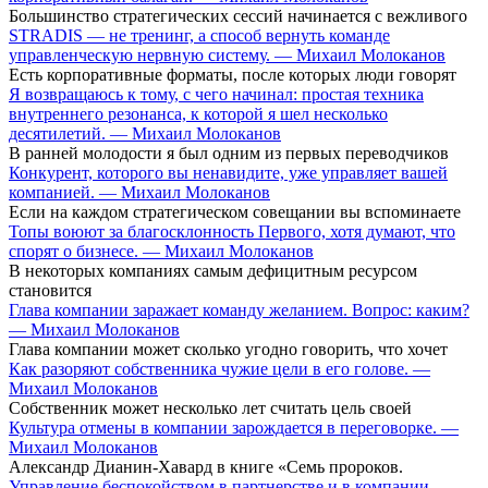
Большинство стратегических сессий начинается с вежливого
STRADIS — не тренинг, а способ вернуть команде
управленческую нервную систему. — Михаил Молоканов
Есть корпоративные форматы, после которых люди говорят
Я возвращаюсь к тому, с чего начинал: простая техника
внутреннего резонанса, к которой я шел несколько
десятилетий. — Михаил Молоканов
В ранней молодости я был одним из первых переводчиков
Конкурент, которого вы ненавидите, уже управляет вашей
компанией. — Михаил Молоканов
Если на каждом стратегическом совещании вы вспоминаете
Топы воюют за благосклонность Первого, хотя думают, что
спорят о бизнесе. — Михаил Молоканов
В некоторых компаниях самым дефицитным ресурсом
становится
Глава компании заражает команду желанием. Вопрос: каким?
— Михаил Молоканов
Глава компании может сколько угодно говорить, что хочет
Как разоряют собственника чужие цели в его голове. —
Михаил Молоканов
Собственник может несколько лет считать цель своей
Культура отмены в компании зарождается в переговорке. —
Михаил Молоканов
Александр Дианин-Хавард в книге «Семь пророков.
Управление беспокойством в партнерстве и в компании. —