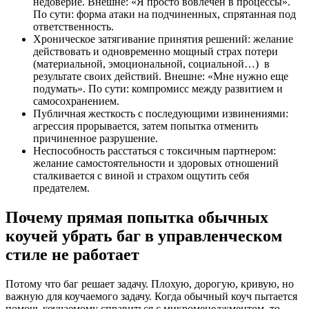
недоверие. Внешне: «Я просто вовлечен в процессы».
По сути: форма атаки на подчиненных, спрятанная под
ответственность.
Хроническое затягивание принятия решений: желание
действовать и одновременно мощный страх потери
(материальной, эмоциональной, социальной…) в
результате своих действий. Внешне: «Мне нужно еще
подумать». По сути: компромисс между развитием и
самосохранением.
Публичная жесткость с последующими извинениями:
агрессия прорывается, затем попытка отменить
причиненное разрушение.
Неспособность расстаться с токсичным партнером:
желание самостоятельности и здоровых отношений
сталкивается с виной и страхом ощутить себя
предателем.
Почему прямая попытка обычных
коучей убрать баг в управленческом
стиле не работает
Потому что баг решает задачу. Плохую, дорогую, кривую, но
важную для коучаемого задачу. Когда обычный коуч пытается
помочь коучаемому справиться с микроменеджментом, то