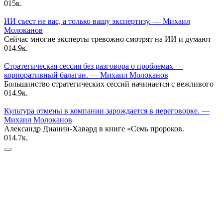
0
15к.
ИИ съест не вас, а только вашу экспертизу. — Михаил
Молоканов
Сейчас многие эксперты тревожно смотрят на ИИ и думают
0
14.9к.
Стратегическая сессия без разговора о проблемах —
корпоративный балаган. — Михаил Молоканов
Большинство стратегических сессий начинается с вежливого
0
14.9к.
Культура отмены в компании зарождается в переговорке. —
Михаил Молоканов
Александр Дианин-Хавард в книге «Семь пророков.
0
14.7к.