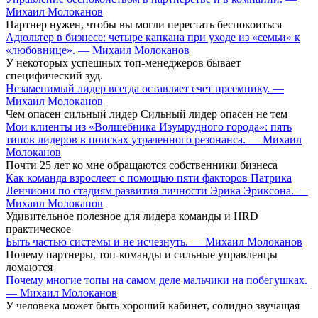
Михаил Молоканов
Партнер нужен, чтобы вы могли перестать беспокоиться
Адюльтер в бизнесе: четыре капкана при уходе из «семьи» к
«любовнице». — Михаил Молоканов
У некоторых успешных топ-менеджеров бывает
специфический зуд.
Незаменимый лидер всегда оставляет счет преемнику. —
Михаил Молоканов
Чем опасен сильный лидер Сильный лидер опасен не тем
Мои клиенты из «Волшебника Изумрудного города»: пять
типов лидеров в поисках утраченного резонанса. — Михаил
Молоканов
Почти 25 лет ко мне обращаются собственники бизнеса
Как команда взрослеет с помощью пяти факторов Патрика
Ленчиони по стадиям развития личности Эрика Эриксона. —
Михаил Молоканов
Удивительное полезное для лидера команды и HRD
практическое
Быть частью системы и не исчезнуть. — Михаил Молоканов
Почему партнеры, топ-команды и сильные управленцы
ломаются
Почему многие топы на самом деле мальчики на побегушках.
— Михаил Молоканов
У человека может быть хороший кабинет, солидно звучащая