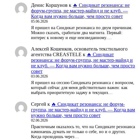
Денис Коршунов
к
🔥 Синдикат резонанса: не
форум-группа, не мастер-майнд и не клуб. —
Когда вам нужно больше, чем просто совет
05.06.2026
Я пришел на Синдикат резонанса по двум причинам.
Можно сказать, сработали два магнита. Первый:
интерес к новому и еще неизведанному.…
Алексей Кошенков, основатель текстильного
агентства CREASTELE
к
🔥 Синдикат
резонанса: не форум-группа, не мастер-майнд и
не клуб. — Когда вам нужно больше, чем просто
совет
03.06.2026
Я пришел на сессию Синдиката резонанса с вопросом,
который сейчас для меня действительно важен: как
выбрать приоритетную задачу в текущих…
Сергей
к
🔥 Синдикат резонанса: не форум-
группа, не мастер-майнд и не клуб. — Когда вам
нужно больше, чем просто совет
02.06.2026
Практичным оказалось то, что на Синдикате резонанса
начинаешь думать не только о себе, но и о других.
Когда проходишь через…