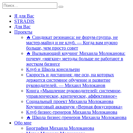
Перейти
Search
к
for:
содержанию
Я для Вас
STRADIS
Для Вас
Проекты
🔥 Синдикат резонанса: не форум-группа, не
мастер-майнд и не клуб. — Когда вам нужно
больше, чем просто совет
🔥 Вызывающий коучинг Михаила Молоканова:
почему «мягкие» методы больше не работают в
жестком бизнесе
Клуб и Школа консильери
Скорость и дистанция: две оси, на которых
держится системное обучение и развитие
руководителей. — Михаил Молоканов
Книга «Мышление руководителей: системное,
управленческое, критическое, аффективное»
Социальный проект Михаила Молоканова
Коучинговый аквариум «Верная фокусировка»
Клуб бизнес-тренеров Михаила Молоканова
🔥 Школа бизнес-тренеров Михаила Молоканова
Обо мне
Биография Михаила Молоканова