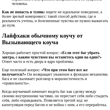
человека.
Как не попасть в тупик:
ищите не идеальное поведение, а
более зрелый компромисс: такой способ действия, где и
реальность учтена, и болезненные чувства не нужно выжигать
до нуля.
Лайфхаки обычному коучу от
Вызывающего коуча
Хорошо работает простой вопрос:
«Если этот баг убрать
завтра, с каким чувством вы останетесь один на один?»
Ответ часто и есть дверь в ядро проблемы.
Еще полезный вопрос:
«Что при этом баге все же
получается?»
Он возвращает уважение к функции механизма
бага и не сваливает разговор в моралистичность и
«правильность».
Когда коучаемый начинает видеть баг как сделку между
своими внутренними частями, он перестает себя либо стыдить
себя, либо оправдывать. Появляется третий ход: не
капитуляция перед багом и не война с ним, а его переработка.