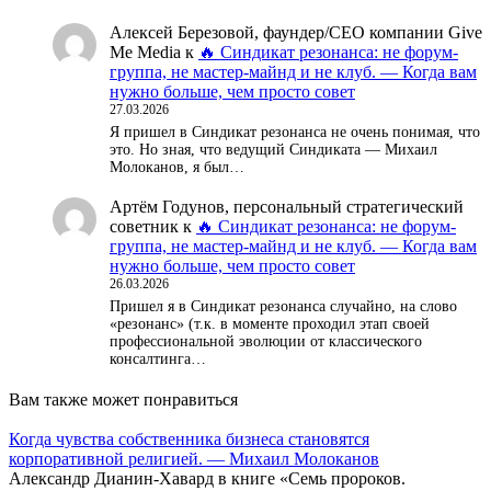
Алексей Березовой, фаундер/СЕО компании Give
Me Media
к
🔥 Синдикат резонанса: не форум-
группа, не мастер-майнд и не клуб. — Когда вам
нужно больше, чем просто совет
27.03.2026
Я пришел в Синдикат резонанса не очень понимая, что
это. Но зная, что ведущий Синдиката — Михаил
Молоканов, я был…
Артём Годунов, персональный стратегический
советник
к
🔥 Синдикат резонанса: не форум-
группа, не мастер-майнд и не клуб. — Когда вам
нужно больше, чем просто совет
26.03.2026
Пришел я в Синдикат резонанса случайно, на слово
«резонанс» (т.к. в моменте проходил этап своей
профессиональной эволюции от классического
консалтинга…
Вам также может понравиться
Когда чувства собственника бизнеса становятся
корпоративной религией. — Михаил Молоканов
Александр Дианин-Хавард в книге «Семь пророков.