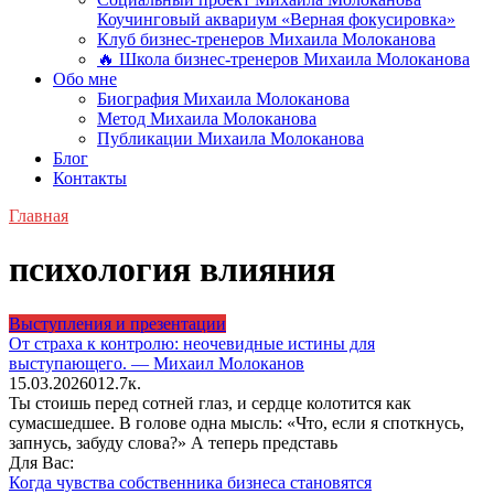
Коучинговый аквариум «Верная фокусировка»
Клуб бизнес-тренеров Михаила Молоканова
🔥 Школа бизнес-тренеров Михаила Молоканова
Обо мне
Биография Михаила Молоканова
Метод Михаила Молоканова
Публикации Михаила Молоканова
Блог
Контакты
Главная
психология влияния
Выступления и презентации
От страха к контролю: неочевидные истины для
выступающего. — Михаил Молоканов
15.03.2026
0
12.7к.
Ты стоишь перед сотней глаз, и сердце колотится как
сумасшедшее. В голове одна мысль: «Что, если я споткнусь,
запнусь, забуду слова?» А теперь представь
Для Вас:
Когда чувства собственника бизнеса становятся