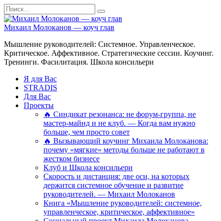
Перейти
Search
к
for:
содержанию
Михаил Молоканов — коуч глав
Мышление руководителей: Системное. Управленческое.
Критическое. Аффективное. Стратегические сессии. Коучинг.
Тренинги. Фасилитация. Школа консильери
Я для Вас
STRADIS
Для Вас
Проекты
🔥 Синдикат резонанса: не форум-группа, не
мастер-майнд и не клуб. — Когда вам нужно
больше, чем просто совет
🔥 Вызывающий коучинг Михаила Молоканова:
почему «мягкие» методы больше не работают в
жестком бизнесе
Клуб и Школа консильери
Скорость и дистанция: две оси, на которых
держится системное обучение и развитие
руководителей. — Михаил Молоканов
Книга «Мышление руководителей: системное,
управленческое, критическое, аффективное»
Социальный проект Михаила Молоканова