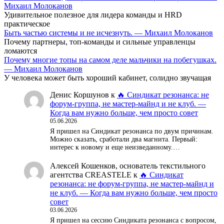
Михаил Молоканов
Удивительное полезное для лидера команды и HRD
практическое
Быть частью системы и не исчезнуть. — Михаил Молоканов
Почему партнеры, топ-команды и сильные управленцы
ломаются
Почему многие топы на самом деле мальчики на побегушках.
— Михаил Молоканов
У человека может быть хороший кабинет, солидно звучащая
Денис Коршунов
к
🔥 Синдикат резонанса: не
форум-группа, не мастер-майнд и не клуб. —
Когда вам нужно больше, чем просто совет
05.06.2026
Я пришел на Синдикат резонанса по двум причинам.
Можно сказать, сработали два магнита. Первый:
интерес к новому и еще неизведанному.…
Алексей Кошенков, основатель текстильного
агентства CREASTELE
к
🔥 Синдикат
резонанса: не форум-группа, не мастер-майнд и
не клуб. — Когда вам нужно больше, чем просто
совет
03.06.2026
Я пришел на сессию Синдиката резонанса с вопросом,