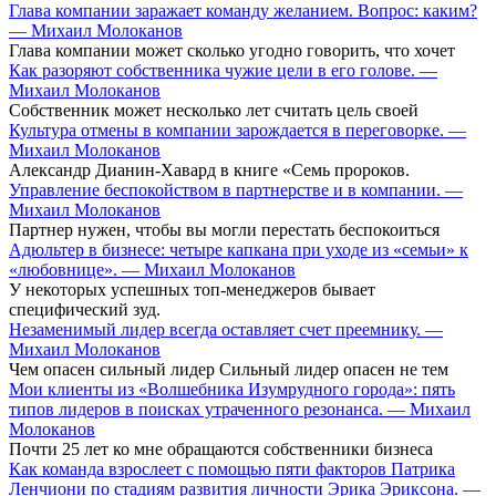
Глава компании заражает команду желанием. Вопрос: каким?
— Михаил Молоканов
Глава компании может сколько угодно говорить, что хочет
Как разоряют собственника чужие цели в его голове. —
Михаил Молоканов
Собственник может несколько лет считать цель своей
Культура отмены в компании зарождается в переговорке. —
Михаил Молоканов
Александр Дианин-Хавард в книге «Семь пророков.
Управление беспокойством в партнерстве и в компании. —
Михаил Молоканов
Партнер нужен, чтобы вы могли перестать беспокоиться
Адюльтер в бизнесе: четыре капкана при уходе из «семьи» к
«любовнице». — Михаил Молоканов
У некоторых успешных топ-менеджеров бывает
специфический зуд.
Незаменимый лидер всегда оставляет счет преемнику. —
Михаил Молоканов
Чем опасен сильный лидер Сильный лидер опасен не тем
Мои клиенты из «Волшебника Изумрудного города»: пять
типов лидеров в поисках утраченного резонанса. — Михаил
Молоканов
Почти 25 лет ко мне обращаются собственники бизнеса
Как команда взрослеет с помощью пяти факторов Патрика
Ленчиони по стадиям развития личности Эрика Эриксона. —