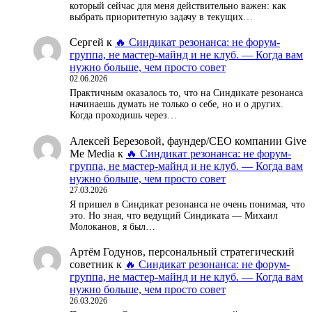
который сейчас для меня действительно важен: как
выбрать приоритетную задачу в текущих…
Сергей
к
🔥 Синдикат резонанса: не форум-
группа, не мастер-майнд и не клуб. — Когда вам
нужно больше, чем просто совет
02.06.2026
Практичным оказалось то, что на Синдикате резонанса
начинаешь думать не только о себе, но и о других.
Когда проходишь через…
Алексей Березовой, фаундер/СЕО компании Give
Me Media
к
🔥 Синдикат резонанса: не форум-
группа, не мастер-майнд и не клуб. — Когда вам
нужно больше, чем просто совет
27.03.2026
Я пришел в Синдикат резонанса не очень понимая, что
это. Но зная, что ведущий Синдиката — Михаил
Молоканов, я был…
Артём Годунов, персональный стратегический
советник
к
🔥 Синдикат резонанса: не форум-
группа, не мастер-майнд и не клуб. — Когда вам
нужно больше, чем просто совет
26.03.2026