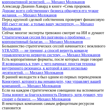
корпоративной религией. — Михаил Молоканов
Александр Дианин-Хавард в книге «Семь пророков.
Дороже всего собственнику бизнеса обходятся его чужие
желания. — Михаил Молоканов
Перед крупной сделкой собственник проверяет финансовую
ИИ съест не вас, а только вашу экспертизу. — Михаил
Молоканов
Сейчас многие эксперты тревожно смотрят на ИИ и думают
Стратегическая сессия без разговора о проблемах —
корпоративный балаган. — Михаил Молоканов
Большинство стратегических сессий начинается с вежливого
STRADIS — не тренинг, а способ вернуть команде
управленческую нервную систему. — Михаил Молоканов
Есть корпоративные форматы, после которых люди говорят
Я возвращаюсь к тому, с чего начинал: простая техника
внутреннего резонанса, к которой я шел несколько
десятилетий. — Михаил Молоканов
В ранней молодости я был одним из первых переводчиков
Конкурент, которого вы ненавидите, уже управляет вашей
компанией. — Михаил Молоканов
Если на каждом стратегическом совещании вы вспоминаете
Топы воюют за благосклонность Первого, хотя думают, что
спорят о бизнесе. — Михаил Молоканов
В некоторых компаниях самым дефицитным ресурсом
становится