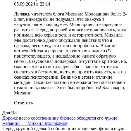
05.09.2024 в 23:14
Являясь читателем блога Михаила Молоканова более 2-
х лет, никогда бы не подумала, что окажусь в
«коучинговом аквариуме». Меня привело «карьерное
распутье». Перед встречей я вовсе не волновалась, хотя
понимала всю серьезность и авторитетность Михаила.
Мы достаточно долго обсуждали действия: что я
сделала, чего хочу, что стоит попробовать. В конце
встречи Михаил спросил о чувствах каждого (!)
присутствующего, а нешаблонно «дайте обратную
связь». Безусловная поддержка, отсутствие критики, но,
главное, что я отметила для себя — мне не хотелось
свалиться в беспомощность, выпросить жалость, как на
сеансах психотерапии. Видимо в этом и отличие
методов. Такой бесплатной возможностью обязательно
нужно пользоваться. Хотя бы попробовать! Благодарю,
Михаил!
Ответить
Для Вас:
Дороже всего собственнику бизнеса обходятся его чужие
желания. — Михаил Молоканов
Перед крупной сделкой собственник проверяет финансовую