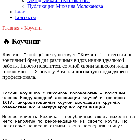
Метод Михаила Молоканова
Публикации Михаила Молоканова
Блог
Контакты
Главная
»
Коучинг
🔥 Коучинг
Коучинга “вообще” не существует. “Коучинг” — всего лишь
зонтичный бренд для различных видов индивидуальной
работы. Просто поделитесь со мной своим запросом и/или
проблемой. — Я помогу Вам или посоветую подходящего
профессионала.
Сессии коучинга с Михаилом Молокановым — почетным 
членом Международной ассоциации коучей и тренеров 
ICTA, аккредитованным коучем двенадцати крупных 
отечественных и международных организаций.
Многие клиенты Михаила - непубличные люди, выходят на 
него напрямую по рекомендациям из своего круга. Но 
некоторые написали отзывы в его последнюю книгу: