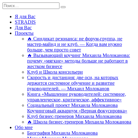
Перейти
Search
к
for:
содержанию
Я для Вас
STRADIS
Для Вас
Проекты
🔥 Синдикат резонанса: не форум-группа, не
мастер-майнд и не клуб. — Когда вам нужно
больше, чем просто совет
🔥 Вызывающий коучинг Михаила Молоканова:
почему «мягкие» методы больше не работают в
жестком бизнесе
Клуб и Школа консильери
Скорость и дистанция: две оси, на которых
держится системное обучение и развитие
руководителей. — Михаил Молоканов
Книга «Мышление руководителей: системное,
управленческое, критическое, аффективное»
Социальный проект Михаила Молоканова
Коучинговый аквариум «Верная фокусировка»
Клуб бизнес-тренеров Михаила Молоканова
🔥 Школа бизнес-тренеров Михаила Молоканова
Обо мне
Биография Михаила Молоканова