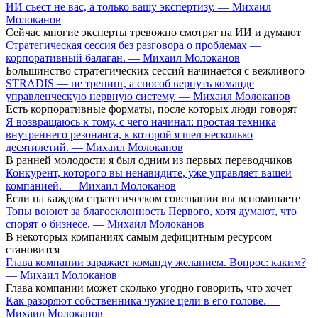
ИИ съест не вас, а только вашу экспертизу. — Михаил
Молоканов
Сейчас многие эксперты тревожно смотрят на ИИ и думают
Стратегическая сессия без разговора о проблемах —
корпоративный балаган. — Михаил Молоканов
Большинство стратегических сессий начинается с вежливого
STRADIS — не тренинг, а способ вернуть команде
управленческую нервную систему. — Михаил Молоканов
Есть корпоративные форматы, после которых люди говорят
Я возвращаюсь к тому, с чего начинал: простая техника
внутреннего резонанса, к которой я шел несколько
десятилетий. — Михаил Молоканов
В ранней молодости я был одним из первых переводчиков
Конкурент, которого вы ненавидите, уже управляет вашей
компанией. — Михаил Молоканов
Если на каждом стратегическом совещании вы вспоминаете
Топы воюют за благосклонность Первого, хотя думают, что
спорят о бизнесе. — Михаил Молоканов
В некоторых компаниях самым дефицитным ресурсом
становится
Глава компании заражает команду желанием. Вопрос: каким?
— Михаил Молоканов
Глава компании может сколько угодно говорить, что хочет
Как разоряют собственника чужие цели в его голове. —
Михаил Молоканов