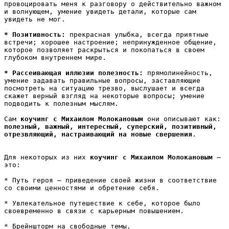
провоцировать меня к разговору о действительно важном 
и волнующем, умение увидеть детали, которые сам 
увидеть не мог.

* Позитивность: 
прекрасная улыбка, всегда приятные 
встречи; хорошее настроение; непринужденное общение, 
которое позволяет раскрыться и покопаться в своем 
глубоком внутреннем мире.

* Рассеивающая иллюзии полезность: 
прямолинейность, 
умение задавать правильные вопросы, заставляющие 
посмотреть на ситуацию трезво, выслушает и всегда 
скажет верный взгляд на некоторые вопросы; умение 
подводить к полезным мыслям.

Сам 
коучинг с Михаилом Молокановым
 они описывают как: 
полезный, важный, интересный, суперский, позитивный, 
отрезвляющий, настраивающий на новые свершения
.

Для некоторых из них 
коучинг с Михаилом Молокановым
 – 
это:

* Путь героя – приведение своей жизни в соответствие 
со своими ценностями и обретение себя.

* Увлекательное путешествие к себе, которое было 
своевременно в связи с карьерным повышением.

* Брейншторм на свободные темы.
