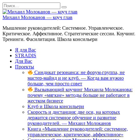
Перейти
Search
к
for:
содержанию
Михаил Молоканов — коуч глав
Мышление руководителей: Системное. Управленческое.
Критическое. Аффективное. Стратегические сессии. Коучинг.
Тренинги. Фасилитация. Школа консильери
Я для Вас
STRADIS
Для Вас
Проекты
Синдикат резонанса: не форум-группа, не
мастер-майнд и не клуб. — Когда вам нужно
больше, чем просто совет
Вызывающий коучинг Михаила Молоканова:
почему «мягкие» методы больше не работают в
жестком бизнесе
Клуб и Школа консильери
Скорость и дистанция: две оси, на которых
держится системное обучение и развитие
руководителей. — Михаил Молоканов
Книга «Мышление руководителей: системное,
управленческое, критическое, аффективное»