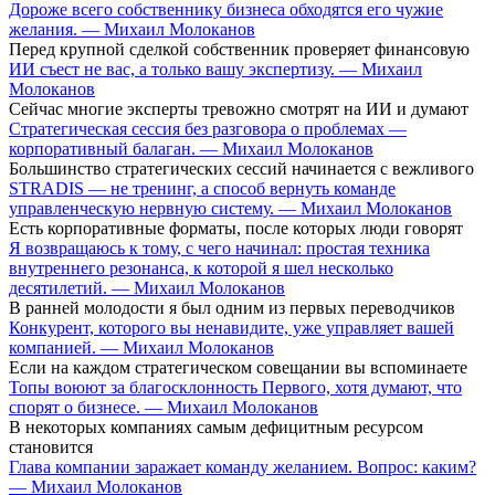
Дороже всего собственнику бизнеса обходятся его чужие
желания. — Михаил Молоканов
Перед крупной сделкой собственник проверяет финансовую
ИИ съест не вас, а только вашу экспертизу. — Михаил
Молоканов
Сейчас многие эксперты тревожно смотрят на ИИ и думают
Стратегическая сессия без разговора о проблемах —
корпоративный балаган. — Михаил Молоканов
Большинство стратегических сессий начинается с вежливого
STRADIS — не тренинг, а способ вернуть команде
управленческую нервную систему. — Михаил Молоканов
Есть корпоративные форматы, после которых люди говорят
Я возвращаюсь к тому, с чего начинал: простая техника
внутреннего резонанса, к которой я шел несколько
десятилетий. — Михаил Молоканов
В ранней молодости я был одним из первых переводчиков
Конкурент, которого вы ненавидите, уже управляет вашей
компанией. — Михаил Молоканов
Если на каждом стратегическом совещании вы вспоминаете
Топы воюют за благосклонность Первого, хотя думают, что
спорят о бизнесе. — Михаил Молоканов
В некоторых компаниях самым дефицитным ресурсом
становится
Глава компании заражает команду желанием. Вопрос: каким?
— Михаил Молоканов