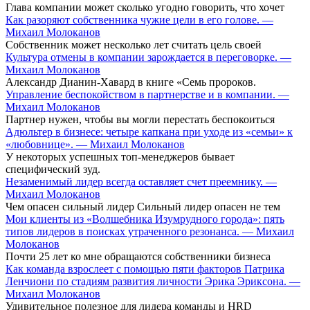
Глава компании может сколько угодно говорить, что хочет
Как разоряют собственника чужие цели в его голове. —
Михаил Молоканов
Собственник может несколько лет считать цель своей
Культура отмены в компании зарождается в переговорке. —
Михаил Молоканов
Александр Дианин-Хавард в книге «Семь пророков.
Управление беспокойством в партнерстве и в компании. —
Михаил Молоканов
Партнер нужен, чтобы вы могли перестать беспокоиться
Адюльтер в бизнесе: четыре капкана при уходе из «семьи» к
«любовнице». — Михаил Молоканов
У некоторых успешных топ-менеджеров бывает
специфический зуд.
Незаменимый лидер всегда оставляет счет преемнику. —
Михаил Молоканов
Чем опасен сильный лидер Сильный лидер опасен не тем
Мои клиенты из «Волшебника Изумрудного города»: пять
типов лидеров в поисках утраченного резонанса. — Михаил
Молоканов
Почти 25 лет ко мне обращаются собственники бизнеса
Как команда взрослеет с помощью пяти факторов Патрика
Ленчиони по стадиям развития личности Эрика Эриксона. —
Михаил Молоканов
Удивительное полезное для лидера команды и HRD