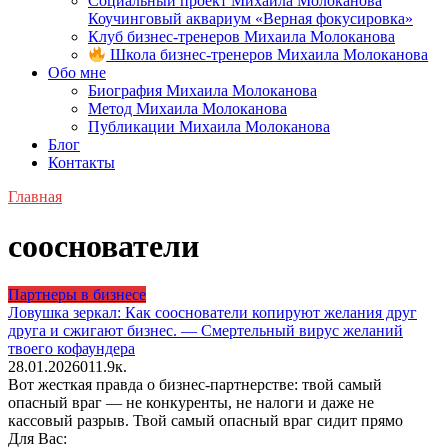
Социальный проект Михаила Молоканова
Коучинговый аквариум «Верная фокусировка»
Клуб бизнес-тренеров Михаила Молоканова
Школа бизнес-тренеров Михаила Молоканова
Обо мне
Биография Михаила Молоканова
Метод Михаила Молоканова
Публикации Михаила Молоканова
Блог
Контакты
Главная
сооснователи
Партнеры в бизнесе
Ловушка зеркал: Как сооснователи копируют желания друг
друга и сжигают бизнес. — Смертельный вирус желаний
твоего кофаундера
28.01.2026
0
11.9к.
Вот жесткая правда о бизнес-партнерстве: твой самый
опасный враг — не конкуренты, не налоги и даже не
кассовый разрыв. Твой самый опасный враг сидит прямо
Для Вас: