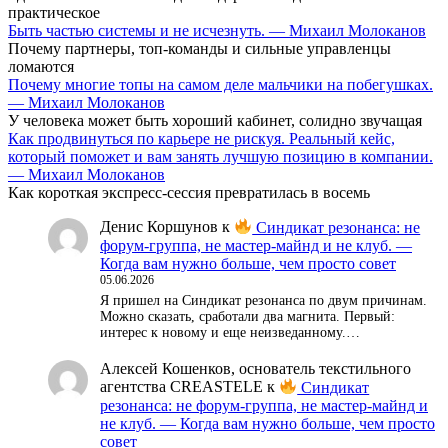
практическое
Быть частью системы и не исчезнуть. — Михаил Молоканов
Почему партнеры, топ-команды и сильные управленцы
ломаются
Почему многие топы на самом деле мальчики на побегушках.
— Михаил Молоканов
У человека может быть хороший кабинет, солидно звучащая
Как продвинуться по карьере не рискуя. Реальный кейс,
который поможет и вам занять лучшую позицию в компании.
— Михаил Молоканов
Как короткая экспресс-сессия превратилась в восемь
Денис Коршунов
к
Синдикат резонанса: не
форум-группа, не мастер-майнд и не клуб. —
Когда вам нужно больше, чем просто совет
05.06.2026
Я пришел на Синдикат резонанса по двум причинам.
Можно сказать, сработали два магнита. Первый:
интерес к новому и еще неизведанному.…
Алексей Кошенков, основатель текстильного
агентства CREASTELE
к
Синдикат
резонанса: не форум-группа, не мастер-майнд и
не клуб. — Когда вам нужно больше, чем просто
совет