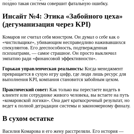
поздно такая система совершит фатальную ошибку.
Инсайт №4: Этика «Забойного цеха»
(дегуманизация через KPI)
Комаров не считал себя монстром. Он думал о себе как о
«чистильщике», убивающим несправедливо наживавшихся
спекулянтов. Его дееспособность, подтвержденная
психиатрами, — самое страшное. Он просто выключил
эмпатию ради «финансовой эффективности».
Горькая управленческая реальность:
Когда менеджмент
превращается в сухую игру цифр, где люди лишь ресурс для
выполнения KPI, компания становится забойным цехом.
Практический совет:
Как только вы перестаете видеть в
клиенте или сотруднике живого человека, вы встаете на путь
«комаровской логики». Она дает краткосрочный результат, но
ведет к полной деградации системы и закономерному финалу.
В сухом остатке
Василия Комарова и его жену расстреляли. Его история —