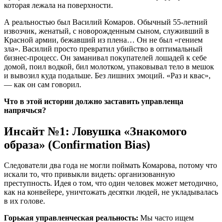
которая лежала на поверхности.
А реальностью был Василий Комаров. Обычный 55-летний
извозчик, женатый, с новорожденным сыном, служивший в
Красной армии, бежавший из плена… Он не был «гением
зла». Василий просто превратил убийство в оптимальный
бизнес-процесс. Он заманивал покупателей лошадей к себе
домой, поил водкой, бил молотком, упаковывал тело в мешок
и вывозил куда подальше. Без лишних эмоций. «Раз и квас»,
— как он сам говорил.
Что в этой истории должно заставить управленца
напрячься?
Инсайт №1: Ловушка «Знакомого
образа» (Confirmation Bias)
Следователи два года не могли поймать Комарова, потому что
искали то, что привыкли видеть: организованную
преступность. Идея о том, что один человек может методично,
как на конвейере, уничтожать десятки людей, не укладывалась
в их голове.
Горькая управленческая реальность:
Мы часто ищем