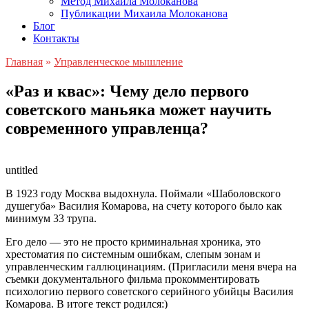
Метод Михаила Молоканова
Публикации Михаила Молоканова
Блог
Контакты
Главная
»
Управленческое мышление
«Раз и квас»: Чему дело первого
советского маньяка может научить
современного управленца?
untitled
В 1923 году Москва выдохнула. Поймали «Шаболовского
душегуба» Василия Комарова, на счету которого было как
минимум 33 трупа.
Его дело — это не просто криминальная хроника, это
хрестоматия по системным ошибкам, слепым зонам и
управленческим галлюцинациям. (Пригласили меня вчера на
съемки документального фильма прокомментировать
психологию первого советского серийного убийцы Василия
Комарова. В итоге текст родился:)