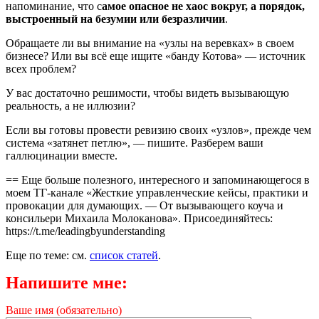
напоминание, что с
амое опасное не хаос вокруг, а порядок,
выстроенный на безумии или безразличии
.
Обращаете ли вы внимание на «узлы на веревках» в своем
бизнесе? Или вы всё еще ищите «банду Котова» — источник
всех проблем?
У вас достаточно решимости, чтобы видеть вызывающую
реальность, а не иллюзии?
Если вы готовы провести ревизию своих «узлов», прежде чем
система «затянет петлю», — пишите. Разберем ваши
галлюцинации вместе.
== Еще больше полезного, интересного и запоминающегося в
моем ТГ-канале «Жесткие управленческие кейсы, практики и
провокации для думающих. — От вызывающего коуча и
консильери Михаила Молоканова». Присоединяйтесь:
https://t.me/leadingbyunderstanding
Еще по теме: см.
список статей
.
Напишите мне:
Ваше имя (обязательно)