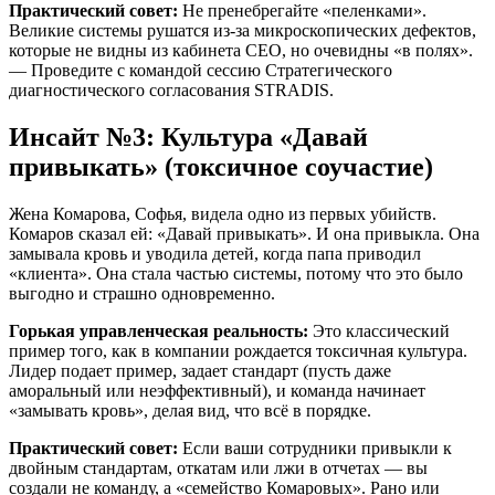
Практический совет:
Не пренебрегайте «пеленками».
Великие системы рушатся из-за микроскопических дефектов,
которые не видны из кабинета CEO, но очевидны «в полях».
— Проведите с командой сессию Стратегического
диагностического согласования STRADIS.
Инсайт №3: Культура «Давай
привыкать» (токсичное соучастие)
Жена Комарова, Софья, видела одно из первых убийств.
Комаров сказал ей: «Давай привыкать». И она привыкла. Она
замывала кровь и уводила детей, когда папа приводил
«клиента». Она стала частью системы, потому что это было
выгодно и страшно одновременно.
Горькая управленческая реальность:
Это классический
пример того, как в компании рождается токсичная культура.
Лидер подает пример, задает стандарт (пусть даже
аморальный или неэффективный), и команда начинает
«замывать кровь», делая вид, что всё в порядке.
Практический совет:
Если ваши сотрудники привыкли к
двойным стандартам, откатам или лжи в отчетах — вы
создали не команду, а «семейство Комаровых». Рано или