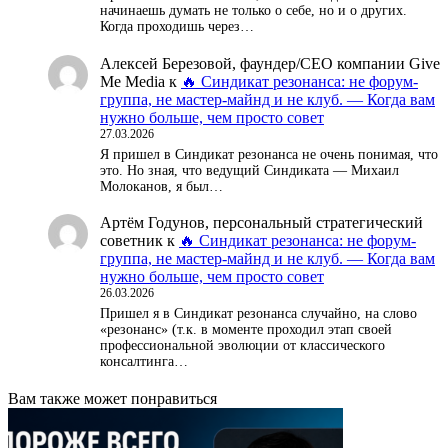
начинаешь думать не только о себе, но и о других.
Когда проходишь через…
Алексей Березовой, фаундер/СЕО компании Give
Me Media
к
🔥 Синдикат резонанса: не форум-
группа, не мастер-майнд и не клуб. — Когда вам
нужно больше, чем просто совет
27.03.2026
Я пришел в Синдикат резонанса не очень понимая, что
это. Но зная, что ведущий Синдиката — Михаил
Молоканов, я был…
Артём Годунов, персональный стратегический
советник
к
🔥 Синдикат резонанса: не форум-
группа, не мастер-майнд и не клуб. — Когда вам
нужно больше, чем просто совет
26.03.2026
Пришел я в Синдикат резонанса случайно, на слово
«резонанс» (т.к. в моменте проходил этап своей
профессиональной эволюции от классического
консалтинга…
Вам также может понравиться