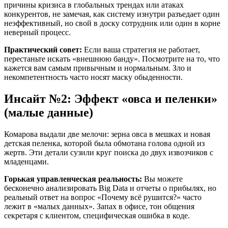
причины кризиса в глобальных трендах или атаках
конкурентов, не замечая, как систему изнутри разъедает один
неэффективный, но свой в доску сотрудник или один в корне
неверный процесс.
Практический совет:
Если ваша стратегия не работает,
перестаньте искать «внешнюю банду». Посмотрите на то, что
кажется вам самым привычным и нормальным. Зло и
некомпетентность часто носят маску обыденности.
Инсайт №2: Эффект «овса и пеленки»
(малые данные
)
Комарова выдали две мелочи: зерна овса в мешках и новая
детская пеленка, которой была обмотана голова одной из
жертв. Эти детали сузили круг поиска до двух извозчиков с
младенцами.
Горькая управленческая реальность:
Вы можете
бесконечно анализировать Big Data и отчеты о прибылях, но
реальный ответ на вопрос «Почему всё рушится?» часто
лежит в «малых данных». Запах в офисе, тон общения
секретаря с клиентом, специфическая ошибка в коде.