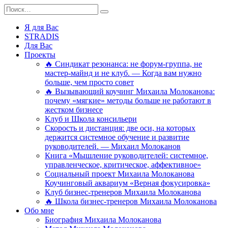
Перейти
Search
к
for:
содержанию
Я для Вас
STRADIS
Для Вас
Проекты
🔥 Синдикат резонанса: не форум-группа, не
мастер-майнд и не клуб. — Когда вам нужно
больше, чем просто совет
🔥 Вызывающий коучинг Михаила Молоканова:
почему «мягкие» методы больше не работают в
жестком бизнесе
Клуб и Школа консильери
Скорость и дистанция: две оси, на которых
держится системное обучение и развитие
руководителей. — Михаил Молоканов
Книга «Мышление руководителей: системное,
управленческое, критическое, аффективное»
Социальный проект Михаила Молоканова
Коучинговый аквариум «Верная фокусировка»
Клуб бизнес-тренеров Михаила Молоканова
🔥 Школа бизнес-тренеров Михаила Молоканова
Обо мне
Биография Михаила Молоканова