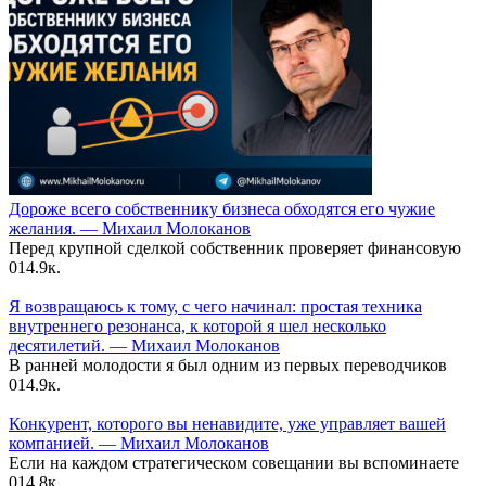
Дороже всего собственнику бизнеса обходятся его чужие
желания. — Михаил Молоканов
Перед крупной сделкой собственник проверяет финансовую
0
14.9к.
Я возвращаюсь к тому, с чего начинал: простая техника
внутреннего резонанса, к которой я шел несколько
десятилетий. — Михаил Молоканов
В ранней молодости я был одним из первых переводчиков
0
14.9к.
Конкурент, которого вы ненавидите, уже управляет вашей
компанией. — Михаил Молоканов
Если на каждом стратегическом совещании вы вспоминаете
0
14.8к.