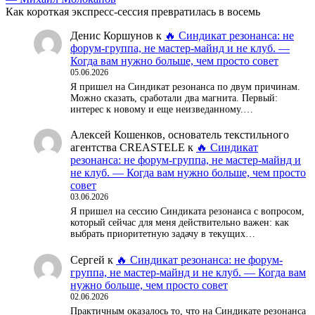
Как короткая экспресс-сессия превратилась в восемь
Денис Коршунов
к
🔥 Синдикат резонанса: не
форум-группа, не мастер-майнд и не клуб. —
Когда вам нужно больше, чем просто совет
05.06.2026
Я пришел на Синдикат резонанса по двум причинам.
Можно сказать, сработали два магнита. Первый:
интерес к новому и еще неизведанному.…
Алексей Кошенков, основатель текстильного
агентства CREASTELE
к
🔥 Синдикат
резонанса: не форум-группа, не мастер-майнд и
не клуб. — Когда вам нужно больше, чем просто
совет
03.06.2026
Я пришел на сессию Синдиката резонанса с вопросом,
который сейчас для меня действительно важен: как
выбрать приоритетную задачу в текущих…
Сергей
к
🔥 Синдикат резонанса: не форум-
группа, не мастер-майнд и не клуб. — Когда вам
нужно больше, чем просто совет
02.06.2026
Практичным оказалось то, что на Синдикате резонанса