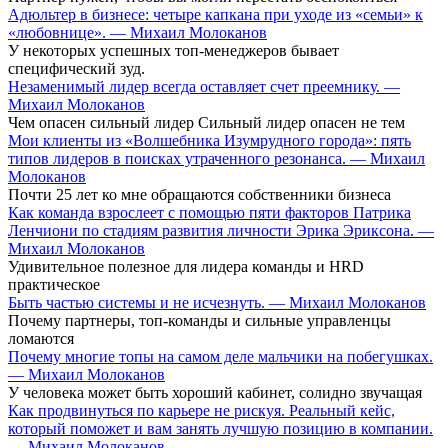
Адюльтер в бизнесе: четыре капкана при уходе из «семьи» к
«любовнице». — Михаил Молоканов
У некоторых успешных топ-менеджеров бывает
специфический зуд.
Незаменимый лидер всегда оставляет счет преемнику. —
Михаил Молоканов
Чем опасен сильный лидер Сильный лидер опасен не тем
Мои клиенты из «Волшебника Изумрудного города»: пять
типов лидеров в поисках утраченного резонанса. — Михаил
Молоканов
Почти 25 лет ко мне обращаются собственники бизнеса
Как команда взрослеет с помощью пяти факторов Патрика
Ленчиони по стадиям развития личности Эрика Эриксона. —
Михаил Молоканов
Удивительное полезное для лидера команды и HRD
практическое
Быть частью системы и не исчезнуть. — Михаил Молоканов
Почему партнеры, топ-команды и сильные управленцы
ломаются
Почему многие топы на самом деле мальчики на побегушках.
— Михаил Молоканов
У человека может быть хороший кабинет, солидно звучащая
Как продвинуться по карьере не рискуя. Реальный кейс,
который поможет и вам занять лучшую позицию в компании.
— Михаил Молоканов