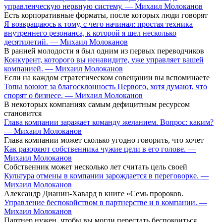
управленческую нервную систему. — Михаил Молоканов
Есть корпоративные форматы, после которых люди говорят
Я возвращаюсь к тому, с чего начинал: простая техника
внутреннего резонанса, к которой я шел несколько
десятилетий. — Михаил Молоканов
В ранней молодости я был одним из первых переводчиков
Конкурент, которого вы ненавидите, уже управляет вашей
компанией. — Михаил Молоканов
Если на каждом стратегическом совещании вы вспоминаете
Топы воюют за благосклонность Первого, хотя думают, что
спорят о бизнесе. — Михаил Молоканов
В некоторых компаниях самым дефицитным ресурсом
становится
Глава компании заражает команду желанием. Вопрос: каким?
— Михаил Молоканов
Глава компании может сколько угодно говорить, что хочет
Как разоряют собственника чужие цели в его голове. —
Михаил Молоканов
Собственник может несколько лет считать цель своей
Культура отмены в компании зарождается в переговорке. —
Михаил Молоканов
Александр Дианин-Хавард в книге «Семь пророков.
Управление беспокойством в партнерстве и в компании. —
Михаил Молоканов
Партнер нужен, чтобы вы могли перестать беспокоиться