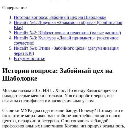
Содержание
История вопроса: Забойный цех на Шаболовке
Инсайт №1: Ловушка «Знакомого образа» (Confirmation
Bias)
Инсайт №2: Эффект «овса и пеленки» (малые данные)
Инсайт №3: Культура «Давай привыкать» (токсичное
соучастие)
Инсайт №4: Этика «Забойного цеха» (дегуманизация
через KPI)
В сухом остатке
История вопроса: Забойный цех на
Шаболовке
Москва начала 20-х. НЭП. Хаос. По всему Замоскворечью
находят серые мешки с телами. У всех пробит череп, все
связаны специфическим «извозчичьим» узлом.
Сыщики МУРа два года искали банду. Почему? Потому что в
их картине мира такое масштабное зло требовало мозгового
центра, иерархии и ресурсов. Они гонялись за бандой
профессиональных налетчиков Котова, игнорируя реальность,