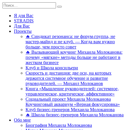
Перейти
Search
к
for:
содержанию
Я для Вас
STRADIS
Для Вас
Проекты
🔥 Синдикат резонанса: не форум-группа, не
мастер-майнд и не клуб. — Когда вам нужно
больше, чем просто совет
🔥 Вызывающий коучинг Михаила Молоканова:
почему «мягкие» методы больше не работают в
жестком бизнесе
Клуб и Школа консильери
Скорость и дистанция: две оси, на которых
держится системное обучение и развитие
руководителей. — Михаил Молоканов
Книга «Мышление руководителей: системное,
управленческое, критическое, аффективное»
Социальный проект Михаила Молоканова
Коучинговый аквариум «Верная фокусировка»
Клуб бизнес-тренеров Михаила Молоканова
🔥 Школа бизнес-тренеров Михаила Молоканова
Обо мне
Биография Михаила Молоканова