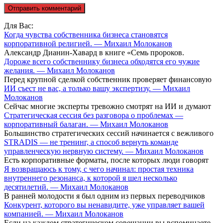
Для Вас:
Когда чувства собственника бизнеса становятся
корпоративной религией. — Михаил Молоканов
Александр Дианин-Хавард в книге «Семь пророков.
Дороже всего собственнику бизнеса обходятся его чужие
желания. — Михаил Молоканов
Перед крупной сделкой собственник проверяет финансовую
ИИ съест не вас, а только вашу экспертизу. — Михаил
Молоканов
Сейчас многие эксперты тревожно смотрят на ИИ и думают
Стратегическая сессия без разговора о проблемах —
корпоративный балаган. — Михаил Молоканов
Большинство стратегических сессий начинается с вежливого
STRADIS — не тренинг, а способ вернуть команде
управленческую нервную систему. — Михаил Молоканов
Есть корпоративные форматы, после которых люди говорят
Я возвращаюсь к тому, с чего начинал: простая техника
внутреннего резонанса, к которой я шел несколько
десятилетий. — Михаил Молоканов
В ранней молодости я был одним из первых переводчиков
Конкурент, которого вы ненавидите, уже управляет вашей
компанией. — Михаил Молоканов
Если на каждом стратегическом совещании вы вспоминаете