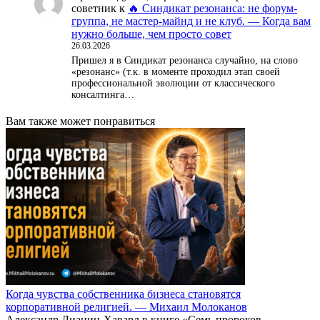
советник
к
🔥 Синдикат резонанса: не форум-
группа, не мастер-майнд и не клуб. — Когда вам
нужно больше, чем просто совет
26.03.2026
Пришел я в Синдикат резонанса случайно, на слово
«резонанс» (т.к. в моменте проходил этап своей
профессиональной эволюции от классического
консалтинга…
Вам также может понравиться
Когда чувства собственника бизнеса становятся
корпоративной религией. — Михаил Молоканов
Александр Дианин-Хавард в книге «Семь пророков.