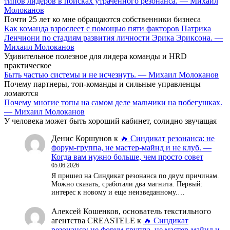
типов лидеров в поисках утраченного резонанса. — Михаил
Молоканов
Почти 25 лет ко мне обращаются собственники бизнеса
Как команда взрослеет с помощью пяти факторов Патрика
Ленчиони по стадиям развития личности Эрика Эриксона. —
Михаил Молоканов
Удивительное полезное для лидера команды и HRD
практическое
Быть частью системы и не исчезнуть. — Михаил Молоканов
Почему партнеры, топ-команды и сильные управленцы
ломаются
Почему многие топы на самом деле мальчики на побегушках.
— Михаил Молоканов
У человека может быть хороший кабинет, солидно звучащая
Денис Коршунов
к
🔥 Синдикат резонанса: не
форум-группа, не мастер-майнд и не клуб. —
Когда вам нужно больше, чем просто совет
05.06.2026
Я пришел на Синдикат резонанса по двум причинам.
Можно сказать, сработали два магнита. Первый:
интерес к новому и еще неизведанному.…
Алексей Кошенков, основатель текстильного
агентства CREASTELE
к
🔥 Синдикат
резонанса: не форум-группа, не мастер-майнд и