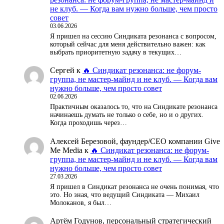
не клуб. — Когда вам нужно больше, чем просто
совет
03.06.2026
Я пришел на сессию Синдиката резонанса с вопросом,
который сейчас для меня действительно важен: как
выбрать приоритетную задачу в текущих…
Сергей
к
🔥 Синдикат резонанса: не форум-
группа, не мастер-майнд и не клуб. — Когда вам
нужно больше, чем просто совет
02.06.2026
Практичным оказалось то, что на Синдикате резонанса
начинаешь думать не только о себе, но и о других.
Когда проходишь через…
Алексей Березовой, фаундер/СЕО компании Give
Me Media
к
🔥 Синдикат резонанса: не форум-
группа, не мастер-майнд и не клуб. — Когда вам
нужно больше, чем просто совет
27.03.2026
Я пришел в Синдикат резонанса не очень понимая, что
это. Но зная, что ведущий Синдиката — Михаил
Молоканов, я был…
Артём Годунов, персональный стратегический