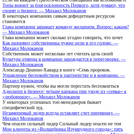
Топы воюют за благосклонность Первого, хотя думают, что
спорят о бизнесе. — Михаил Молоканов
В некоторых компаниях самым дефицитным ресурсом
становится
Глава компании заражает команду желанием. Вопрос: каким?
— Михаил Молоканов
Глава компании может сколько угодно говорить, что хочет
Как разоряют собственника чужие цели в его голове. —
Михаил Молоканов
Собственник может несколько лет считать цель своей
Культура отмены в компании зарождается в переговорке. —
Михаил Молоканов
Александр Дианин-Хавард в книге «Семь пророков.
Управление беспокойством в партнерстве и в компании. —
Михаил Молоканов
Партнер нужен, чтобы вы могли перестать беспокоиться
Адюльтер в бизнесе: четыре капкана при уходе из «семьи» к
«любовнице». — Михаил Молоканов
У некоторых успешных топ-менеджеров бывает
специфический зуд.
Незаменимый лидер всегда оставляет счет преемнику. —
Михаил Молоканов
Чем опасен сильный лидер Сильный лидер опасен не тем
Мои клиенты из «Волшебника Изумрудного города»: пять