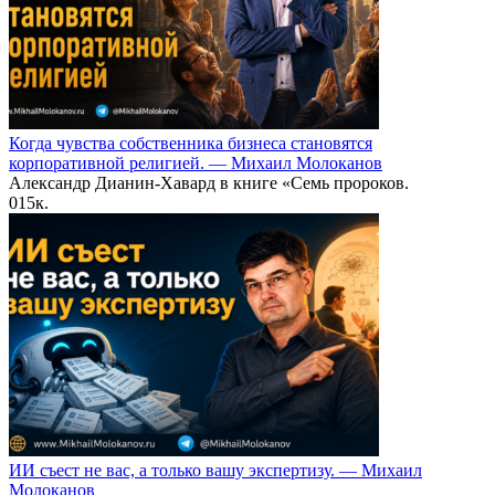
Когда чувства собственника бизнеса становятся
корпоративной религией. — Михаил Молоканов
Александр Дианин-Хавард в книге «Семь пророков.
0
15к.
ИИ съест не вас, а только вашу экспертизу. — Михаил
Молоканов