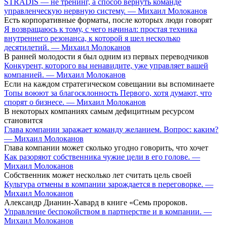
STRADIS — не тренинг, а способ вернуть команде
управленческую нервную систему. — Михаил Молоканов
Есть корпоративные форматы, после которых люди говорят
Я возвращаюсь к тому, с чего начинал: простая техника
внутреннего резонанса, к которой я шел несколько
десятилетий. — Михаил Молоканов
В ранней молодости я был одним из первых переводчиков
Конкурент, которого вы ненавидите, уже управляет вашей
компанией. — Михаил Молоканов
Если на каждом стратегическом совещании вы вспоминаете
Топы воюют за благосклонность Первого, хотя думают, что
спорят о бизнесе. — Михаил Молоканов
В некоторых компаниях самым дефицитным ресурсом
становится
Глава компании заражает команду желанием. Вопрос: каким?
— Михаил Молоканов
Глава компании может сколько угодно говорить, что хочет
Как разоряют собственника чужие цели в его голове. —
Михаил Молоканов
Собственник может несколько лет считать цель своей
Культура отмены в компании зарождается в переговорке. —
Михаил Молоканов
Александр Дианин-Хавард в книге «Семь пророков.
Управление беспокойством в партнерстве и в компании. —
Михаил Молоканов