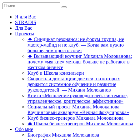
Перейти
Search
к
for:
содержанию
Я для Вас
STRADIS
Для Вас
Проекты
🔥 Синдикат резонанса: не форум-группа, не
мастер-майнд и не клуб. — Когда вам нужно
больше, чем просто совет
🔥 Вызывающий коучинг Михаила Молоканова:
почему «мягкие» методы больше не работают в
жестком бизнесе
Клуб и Школа консильери
Скорость и дистанция: две оси, на которых
держится системное обучение и развитие
руководителей. — Михаил Молоканов
Книга «Мышление руководителей: системное,
управленческое, критическое, аффективное»
Социальный проект Михаила Молоканова
Коучинговый аквариум «Верная фокусировка»
Клуб бизнес-тренеров Михаила Молоканова
🔥 Школа бизнес-тренеров Михаила Молоканова
Обо мне
Биография Михаила Молоканова