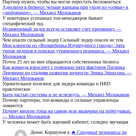
Партнер нужен, чтобы вы могли перестать беспокоиться
Адюльтер в бизнесе: четыре капкана при уходе из «семьи» к
«любовнице». — Михаил Молоканов
У некоторых успешных топ-менеджеров бывает
специфический зуд.
Незаменимый лидер всегда оставляет счет преемнику. —
Михаил Молоканов
Чем опасен сильный лидер Сильный лидер опасен не тем
Мои клиенты из «Волшебника Изумрудного города»: пять
типов лидеров в поисках утраченного резонанса. — Михаил
Молоканов
Почти 25 лет ко мне обращаются собственники бизнеса
Как команда взрослеет с помощью пяти факторов Патрика
Ленчиони по стадиям развития личности Эрика Эриксона. —
Михаил Молоканов
Удивительное полезное для лидера команды и HRD
практическое
Быть частью системы и не исчезнуть. — Михаил Молоканов
Почему партнеры, топ-команды и сильные управленцы
ломаются
Почему многие топы на самом деле мальчики на побегушках.
— Михаил Молоканов
У человека может быть хороший кабинет, солидно звучащая
Денис Коршунов
к
🔥 Синдикат резонанса: не