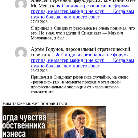
Алексей Березовой, фаундер/СЕО компании Give
Me Media
к
🔥 Синдикат резонанса: не форум-
группа, не мастер-майнд и не клуб. — Когда вам
нужно больше, чем просто совет
27.03.2026
Я пришел в Синдикат резонанса не очень понимая, что
это. Но зная, что ведущий Синдиката — Михаил
Молоканов, я был…
Артём Годунов, персональный стратегический
советник
к
🔥 Синдикат резонанса: не форум-
группа, не мастер-майнд и не клуб. — Когда вам
нужно больше, чем просто совет
26.03.2026
Пришел я в Синдикат резонанса случайно, на слово
«резонанс» (т.к. в моменте проходил этап своей
профессиональной эволюции от классического
консалтинга…
Вам также может понравиться